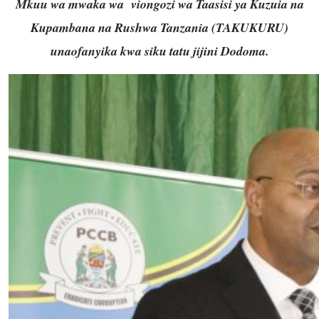
Mkuu wa mwaka wa viongozi wa Taasisi ya Kuzuia na
Kupambana na Rushwa Tanzania (TAKUKURU)
unaofanyika kwa siku tatu jijini Dodoma.