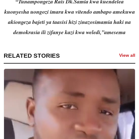
“Tunampongeza Rais Dk.Samia kwa kuendelea
kuonyesha uongozi imara kwa vitendo ambapo amekuwa
akiongeza bajeti ya taasisi hizi zinazosimamia haki na
demokrasia ili zifanye kazi kwa weledi,”amesema
RELATED STORIES
View all