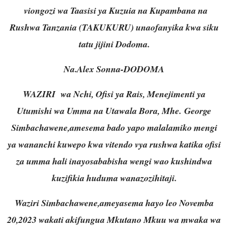
viongozi wa Taasisi ya Kuzuia na Kupambana na
Rushwa Tanzania (TAKUKURU) unaofanyika kwa siku
tatu jijini Dodoma.
Na.Alex Sonna-DODOMA
WAZIRI
wa Nchi, Ofisi ya Rais, Menejimenti ya
Utumishi wa Umma na Utawala Bora, Mhe.
George
Simbachawene
,amesema bado yapo malalamiko mengi
ya wananchi kuwepo kwa vitendo vya rushwa katika ofisi
za umma hali inayosababisha wengi wao kushindwa
kuzifikia huduma wanazozihitaji.
Waziri Simbachawene,ameyasema hayo leo Novemba
20,2023 wakati akifungua Mkutano Mkuu wa mwaka wa