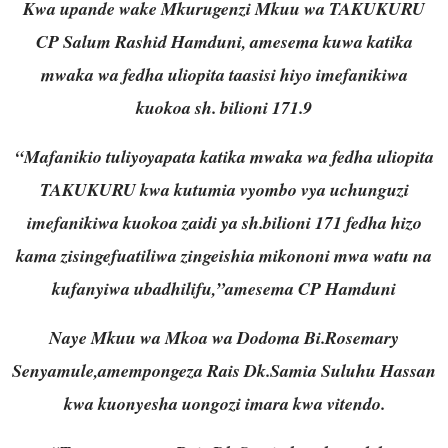
Kwa upande wake Mkurugenzi Mkuu wa TAKUKURU
CP Salum Rashid Hamduni, amesema kuwa katika
mwaka wa fedha uliopita taasisi hiyo imefanikiwa
kuokoa sh. bilioni 171.9
“Mafanikio tuliyoyapata katika mwaka wa fedha uliopita
TAKUKURU kwa kutumia vyombo vya uchunguzi
imefanikiwa kuokoa zaidi ya sh.bilioni 171 fedha hizo
kama zisingefuatiliwa zingeishia mikononi mwa watu na
kufanyiwa ubadhilifu,”amesema CP Hamduni
Naye Mkuu wa Mkoa wa Dodoma Bi.Rosemary
Senyamule,amempongeza Rais Dk.Samia Suluhu Hassan
kwa kuonyesha uongozi imara kwa vitendo.