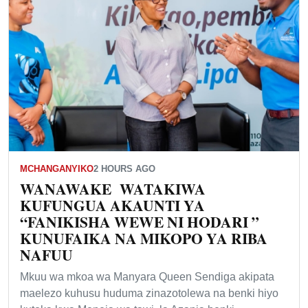
MCHANGANYIKO
2 HOURS AGO
WANAWAKE WATAKIWA
KUFUNGUA AKAUNTI YA
“FANIKISHA WEWE NI HODARI ”
KUNUFAIKA NA MIKOPO YA RIBA
NAFUU
Mkuu wa mkoa wa Manyara Queen Sendiga akipata
maelezo kuhusu huduma zinazotolewa na benki hiyo