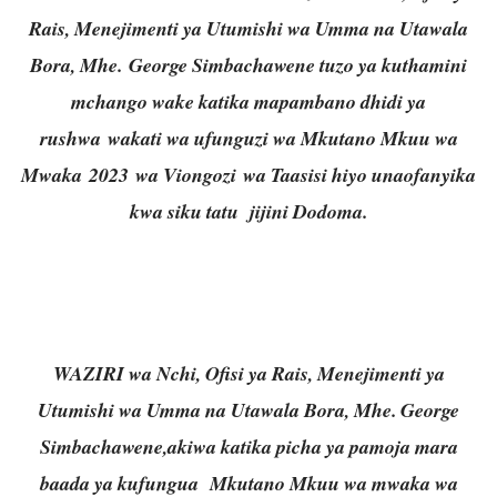
Rais, Menejimenti ya Utumishi wa Umma na Utawala
Bora, Mhe.
George Simbachawene tuzo ya kuthamini
mchango wake katika mapambano dhidi ya
rushwa
wakati wa ufunguzi wa Mkutano Mkuu wa
Mwaka
2023
wa Viongozi
wa Taasisi hiyo
unaofanyika
kwa siku tatu
jijini Dodoma.
WAZIRI
wa Nchi, Ofisi ya Rais, Menejimenti ya
Utumishi wa Umma na Utawala Bora, Mhe.
George
Simbachawene
,akiwa katika picha ya pamoja mara
baada ya kufungua Mkutano Mkuu wa mwaka wa