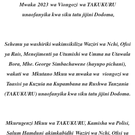
Mwaka
2023
wa Viongozi
wa TAKUKURU
unaofanyika kwa siku tatu jijini Dodoma,
Sehemu ya washiriki wakimsikiliza Waziri
wa Nchi, Ofisi
ya Rais, Menejimenti ya Utumishi wa Umma na Utawala
Bora, Mhe.
George Simbachawene
(hayupo pichani),
wakati wa Mkutano Mkuu wa mwaka wa viongozi wa
Taasisi ya Kuzuia na Kupambana na Rushwa Tanzania
(TAKUKURU) unaofanyika kwa siku tatu jijini Dodoma.
Mkurugenzi Mkuu wa TAKUKURU, Kamisha wa Polisi,
Salum Hamduni
akimkabidhi
Waziri wa Nchi, Ofisi ya