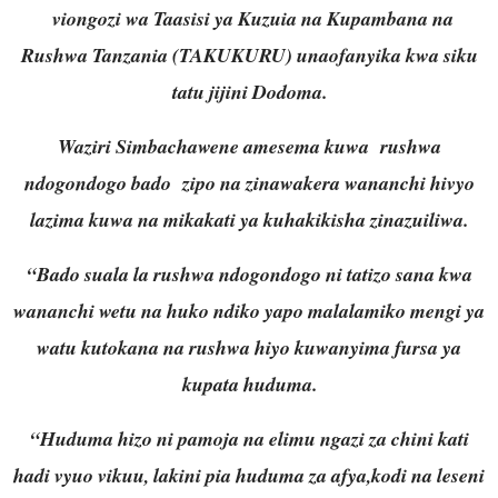
viongozi wa Taasisi ya Kuzuia na Kupambana na
Rushwa Tanzania (TAKUKURU) unaofanyika kwa siku
tatu jijini Dodoma.
Waziri Simbachawene amesema kuwa rushwa
ndogondogo bado zipo na zinawakera wananchi hivyo
lazima kuwa na mikakati ya kuhakikisha zinazuiliwa.
“Bado suala la rushwa ndogondogo ni tatizo sana kwa
wananchi wetu na huko ndiko yapo malalamiko mengi ya
watu kutokana na rushwa hiyo kuwanyima fursa ya
kupata huduma.
“Huduma hizo ni pamoja na elimu ngazi za chini kati
hadi vyuo vikuu, lakini pia huduma za afya,kodi na leseni