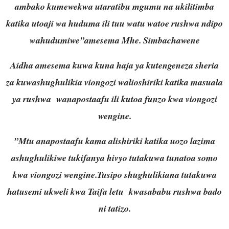
ambako kumewekwa utaratibu mgumu na ukilitimba
katika utoaji wa huduma ili tuu watu watoe rushwa ndipo
wahudumiwe”amesema Mhe. Simbachawene
Aidha amesema kuwa kuna haja ya kutengeneza sheria
za kuwashughulikia viongozi walioshiriki katika masuala
ya rushwa wanapostaafu ili kutoa funzo kwa viongozi
wengine.
”Mtu anapostaafu kama alishiriki katika uozo lazima
ashughulikiwe tukifanya hivyo tutakuwa tunatoa somo
kwa viongozi wengine.Tusipo shughulikiana tutakuwa
hatusemi ukweli kwa Taifa letu kwasababu rushwa bado
ni tatizo.