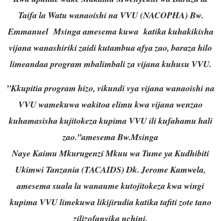
Taifa la Watu wanaoishi na VVU (NACOPHA) Bw.
Emmanuel Msinga amesema kuwa katika kuhakikisha
vijana wanashiriki zaidi kutambua afya zao, baraza hilo
limeandaa program mbalimbali za vijana kuhusu VVU.
”Kkupitia program hizo, vikundi vya vijana wanaoishi na
VVU wamekuwa wakitoa elimu kwa vijana wenzao
kuhamasisha kujitokeza kupima VVU ili kufahamu hali
zao.”amesema Bw.Msinga
Naye Kaimu Mkurugenzi Mkuu wa Tume ya Kudhibiti
Ukimwi Tanzania (TACAIDS) Dk. Jerome Kamwela,
amesema suala la wanaume kutojitokeza kwa wingi
kupima VVU limekuwa likijirudia katika tafiti zote tano
zilizofanyika nchini.