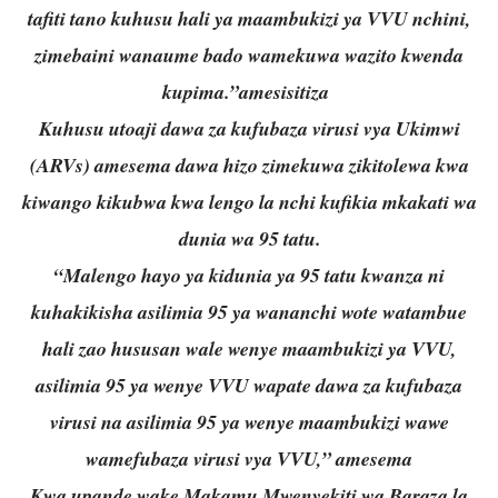
tafiti tano kuhusu hali ya maambukizi ya VVU nchini,
zimebaini wanaume bado wamekuwa wazito kwenda
kupima.”amesisitiza
Kuhusu utoaji dawa za kufubaza virusi vya Ukimwi
(ARVs) amesema dawa hizo zimekuwa zikitolewa kwa
kiwango kikubwa kwa lengo la nchi kufikia mkakati wa
dunia wa 95 tatu.
“Malengo hayo ya kidunia ya 95 tatu kwanza ni
kuhakikisha asilimia 95 ya wananchi wote watambue
hali zao hususan wale wenye maambukizi ya VVU,
asilimia 95 ya wenye VVU wapate dawa za kufubaza
virusi na asilimia 95 ya wenye maambukizi wawe
wamefubaza virusi vya VVU,” amesema
Kwa upande wake Makamu Mwenyekiti wa Baraza la