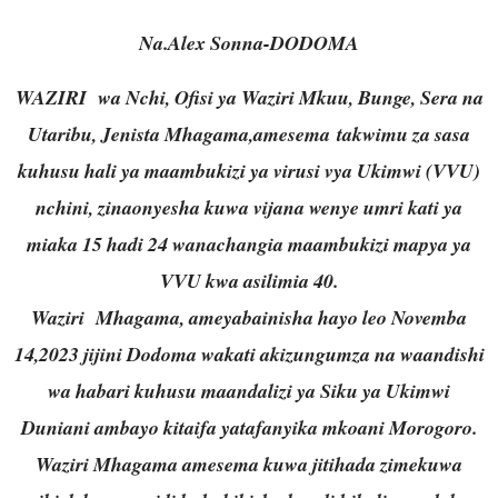
Na.Alex Sonna-DODOMA
WAZIRI wa Nchi, Ofisi ya Waziri Mkuu, Bunge, Sera na
Utaribu, Jenista Mhagama,amesema
takwimu za sasa
kuhusu hali ya maambukizi ya virusi vya Ukimwi (VVU)
nchini, zinaonyesha kuwa vijana wenye umri kati ya
miaka 15 hadi 24 wanachangia maambukizi mapya ya
VVU kwa asilimia 40.
Waziri Mhagama, ameyabainisha hayo leo Novemba
14,2023 jijini Dodoma wakati akizungumza na waandishi
wa habari kuhusu maandalizi ya Siku ya Ukimwi
Duniani ambayo kitaifa yatafanyika mkoani Morogoro.
Waziri Mhagama amesema kuwa jitihada zimekuwa