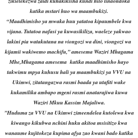
zikielekezwa zaidi kuhakikisha kundi hilo linaondoka
katika mstari huo wa maambukizi.
“Maadhimisho ya mwaka huu yatatoa kipaumbele kwa
vijana. Tutatoa nafasi ya kuwasikiliza, waeleze yakwao
lakini pia watakutana na viongozi wa dini, viongozi wa
kijamii wakiwemo machifu,” amesema Waziri Mhagama
Mhe,Mhagama amesema katika maadhimisho hayo
takwimu mpya kuhusu hali ya maambukizi ya VVU na
Ukimwi, zitatangazwa rasmi baada ya utafiti wake
kukamilika ambapo mgeni rasmi anatarajiwa kuwa
Waziri Mkuu Kassim Majaliwa.
”Huduma za VVU na Ukimwi zimeendelea kutolewa kwa
kiwango kikubwa nchini huku akitoa msisitizo kwa
wanaume kujitokeza kupima afya zao kwani bado katika