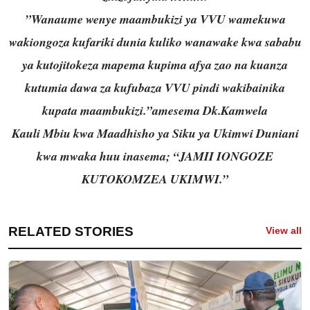
”Wanaume wenye maambukizi ya VVU wamekuwa
wakiongoza kufariki dunia kuliko wanawake kwa sababu
ya kutojitokeza mapema kupima afya zao na kuanza
kutumia dawa za kufubaza VVU pindi wakibainika
kupata maambukizi.”amesema Dk.Kamwela
Kauli Mbiu kwa Maadhisho ya Siku ya Ukimwi Duniani
kwa mwaka huu inasema; “JAMII IONGOZE
KUTOKOMZEA UKIMWI.”
RELATED STORIES
View all