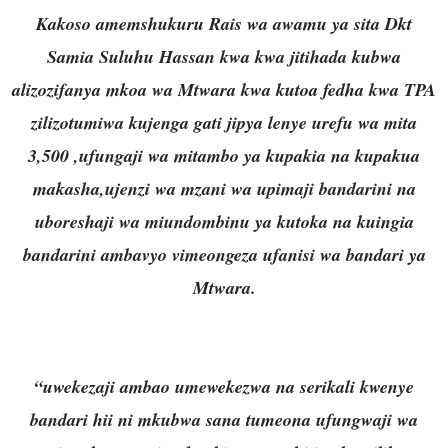
Kakoso amemshukuru Rais wa awamu ya sita Dkt
Samia Suluhu Hassan kwa kwa jitihada kubwa
alizozifanya mkoa wa Mtwara kwa kutoa fedha kwa TPA
zilizotumiwa kujenga gati jipya lenye urefu wa mita
3,500 ,ufungaji wa mitambo ya kupakia na kupakua
makasha,ujenzi wa mzani wa upimaji bandarini na
uboreshaji wa miundombinu ya kutoka na kuingia
bandarini ambavyo vimeongeza ufanisi wa bandari ya
Mtwara.
“uwekezaji ambao umewekezwa na serikali kwenye
bandari hii ni mkubwa sana tumeona ufungwaji wa