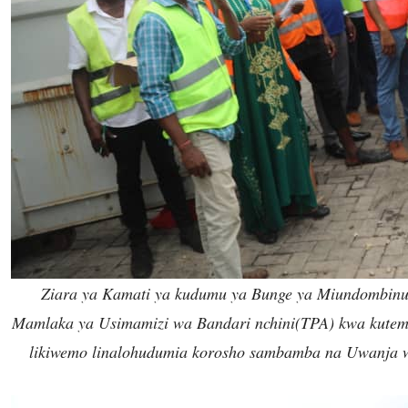
Ziara ya Kamati ya kudumu ya Bunge ya Miundombinu 
Mamlaka ya Usimamizi wa Bandari nchini(TPA) kwa kutemb
likiwemo linalohudumia korosho sambamba na Uwanja 