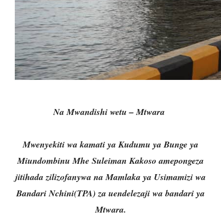
Na Mwandishi wetu – Mtwara
Mwenyekiti wa kamati ya Kudumu ya Bunge ya
Miundombinu Mhe Suleiman Kakoso amepongeza
jitihada zilizofanywa na Mamlaka ya Usimamizi wa
Bandari Nchini(TPA) za uendelezaji wa bandari ya
Mtwara.