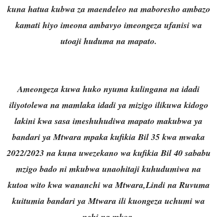
kuna hatua kubwa za maendeleo na maboresho ambazo
kamati hiyo imeona ambavyo imeongeza ufanisi wa
utoaji huduma na mapato.
Ameongeza kuwa huko nyuma kulingana na idadi
iliyotolewa na mamlaka idadi ya mizigo ilikuwa kidogo
lakini kwa sasa imeshuhudiwa mapato makubwa ya
bandari ya Mtwara mpaka kufikia Bil 35 kwa mwaka
2022/2023 na kuna uwezekano wa kufikia Bil 40 sababu
mzigo bado ni mkubwa unaohitaji kuhudumiwa na
kutoa wito kwa wananchi wa Mtwara,Lindi na Ruvuma
kuitumia bandari ya Mtwara ili kuongeza uchumi wa
nchi na mkoa.