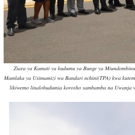
Ziara ya Kamati ya kudumu ya Bunge ya Miundombinu 
Mamlaka ya Usimamizi wa Bandari nchini(TPA) kwa kutemb
likiwemo linalohudumia korosho sambamba na Uwanja 