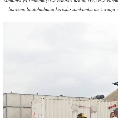
Mamlaka ya Usimamizi wa Bandari nchini(TPA) kwa kutemb
likiwemo linalohudumia korosho sambamba na Uwanja 