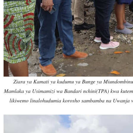
Ziara ya Kamati ya kudumu ya Bunge ya Miundombinu 
Mamlaka ya Usimamizi wa Bandari nchini(TPA) kwa kutemb
likiwemo linalohudumia korosho sambamba na Uwanja 