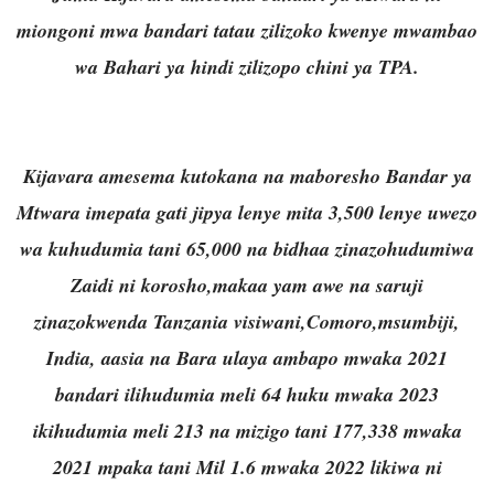
miongoni mwa bandari tatau zilizoko kwenye mwambao
wa Bahari ya hindi zilizopo chini ya TPA.
Kijavara amesema kutokana na maboresho Bandar ya
Mtwara imepata gati jipya lenye mita 3,500 lenye uwezo
wa kuhudumia tani 65,000 na bidhaa zinazohudumiwa
Zaidi ni korosho,makaa yam awe na saruji
zinazokwenda Tanzania visiwani,Comoro,msumbiji,
India, aasia na Bara ulaya ambapo mwaka 2021
bandari ilihudumia meli 64 huku mwaka 2023
ikihudumia meli 213 na mizigo tani 177,338 mwaka
2021 mpaka tani Mil 1.6 mwaka 2022 likiwa ni