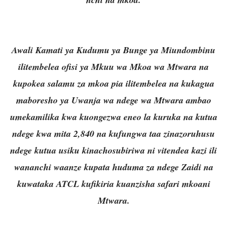
Awali Kamati ya Kudumu ya Bunge ya Miundombinu
ilitembelea ofisi ya Mkuu wa Mkoa wa Mtwara na
kupokea salamu za mkoa pia ilitembelea na kukagua
maboresho ya Uwanja wa ndege wa Mtwara ambao
umekamilika kwa kuongezwa eneo la kuruka na kutua
ndege kwa mita 2,840 na kufungwa taa zinazoruhusu
ndege kutua usiku kinachosubiriwa ni vitendea kazi ili
wananchi waanze kupata huduma za ndege Zaidi na
kuwataka ATCL kufikiria kuanzisha safari mkoani
Mtwara.