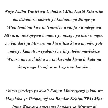
Naye Naibu Waziri wa Uchukuzi Mhe David Kihenzile
ameishukuru kamati ya kudumu ya Bunge ya
Miundombinu kwa kutembelea uwanja wa ndege wa
Mtwara, inakojegwa bandari ya mizigo ya kisiwa mgao
na bandari ya Mtwara na kusisitiza kuwa mambo yote
ambayo kamati imeyabaini na kuyatolea maelekezo
Wizara imeyachukua na inakwenda kuyachakata na
kujipanga kuyafanyia kazi kwa haraka.
Akitoa maelezo ya awali Kaimu Mkurugenzi mkuu wa
Mamlaka ya Usimamizi wa Bandar Nchini(TPA) Mha
Juma Kijavara amesema bandari ya Mtwara ni