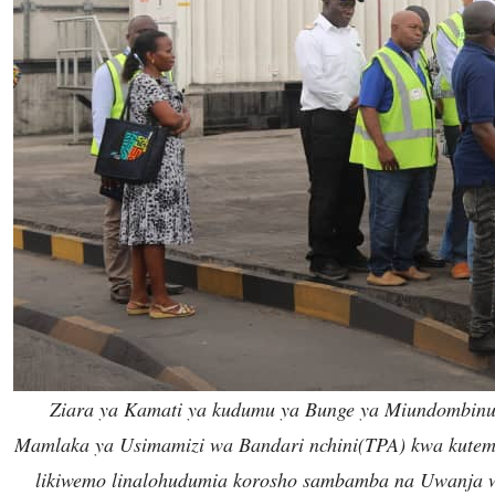
Ziara ya Kamati ya kudumu ya Bunge ya Miundombinu 
Mamlaka ya Usimamizi wa Bandari nchini(TPA) kwa kutemb
likiwemo linalohudumia korosho sambamba na Uwanja 