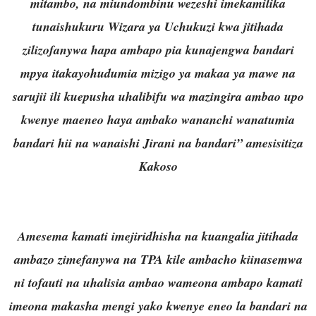
mitambo, na miundombinu wezeshi imekamilika
tunaishukuru Wizara ya Uchukuzi kwa jitihada
zilizofanywa hapa ambapo pia kunajengwa bandari
mpya itakayohudumia mizigo ya makaa ya mawe na
sarujii ili kuepusha uhalibifu wa mazingira ambao upo
kwenye maeneo haya ambako wananchi wanatumia
bandari hii na wanaishi Jirani na bandari” amesisitiza
Kakoso
Amesema kamati imejiridhisha na kuangalia jitihada
ambazo zimefanywa na TPA kile ambacho kiinasemwa
ni tofauti na uhalisia ambao wameona ambapo kamati
imeona makasha mengi yako kwenye eneo la bandari na