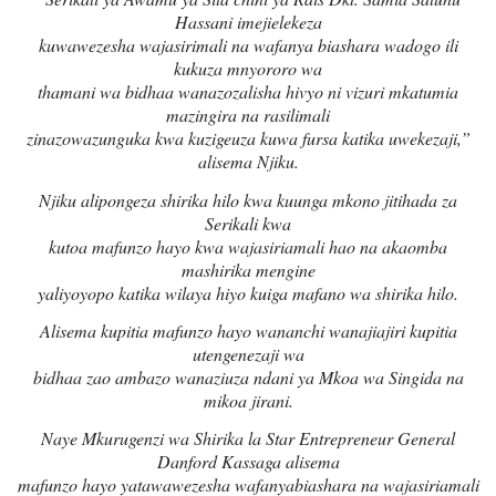
Hassani imejielekeza
kuwawezesha wajasirimali na wafanya biashara wadogo ili
kukuza mnyororo wa
thamani wa bidhaa wanazozalisha hivyo ni vizuri mkatumia
mazingira na rasilimali
zinazowazunguka kwa kuzigeuza kuwa fursa katika uwekezaji,”
alisema Njiku.
Njiku alipongeza shirika hilo kwa kuunga mkono jitihada za
Serikali kwa
kutoa mafunzo hayo kwa wajasiriamali hao na akaomba
mashirika mengine
yaliyoyopo katika wilaya hiyo kuiga mafano wa shirika hilo.
Alisema kupitia mafunzo hayo wananchi wanajiajiri kupitia
utengenezaji wa
bidhaa zao ambazo wanaziuza ndani ya Mkoa wa Singida na
mikoa jirani.
Naye Mkurugenzi wa Shirika la Star Entrepreneur General
Danford Kassaga alisema
mafunzo hayo yatawawezesha wafanyabiashara na wajasiriamali