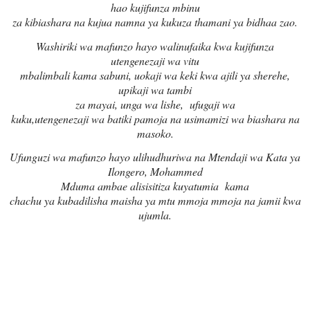
hao kujifunza mbinu
za kibiashara na kujua namna ya kukuza thamani ya bidhaa zao.
Washiriki wa mafunzo hayo walinufaika kwa kujifunza
utengenezaji wa vitu
mbalimbali kama sabuni, uokaji wa keki kwa ajili ya sherehe,
upikaji wa tambi
za mayai, unga wa lishe, ufugaji wa
kuku,utengenezaji wa batiki pamoja na usimamizi wa biashara na
masoko.
Ufunguzi wa mafunzo hayo ulihudhuriwa na Mtendaji wa Kata ya
Ilongero, Mohammed
Mduma ambae alisisitiza kuyatumia kama
chachu ya kubadilisha maisha ya mtu mmoja mmoja na jamii kwa
ujumla
.