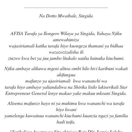
…………………………………………………….
Na Dotto Mwaibale, Singida
AFISA Tarafa ya Ilongero Wilaya ya Singida, Yahaya Njiku
amewahimiza
wajasiriamali katika tarafa hiyo kuongeza thamani ya bidhaa
wazazozizalisha ili
ziuzwe kwa bei ya juu jambo litakalo saidia kuinuka kiuchumi.
Njiku ambaye alikuwa mgeni alitoa ombi hilo hivi karibuni wakati
akifungua
mafunzo ya ujasiriamali kwa wananchi wa
tarafa hiyo ambayo yaliandaliwa na Shirika lisilo lakiserikali Star
Entrepreneur General lenye makao yake makuu mkoani Singida.
Alisema mafunzo hayo ni ya muhimu kwa wananchi wa tarafa
hiyo kwani
yamelenga kuwainua wananchi kiuchumi kuanzia ngazi ya familia
hadi taifa.
“Serikali ya Awamu ya Sita chini ya Rais Dkt. Samia Saluhu