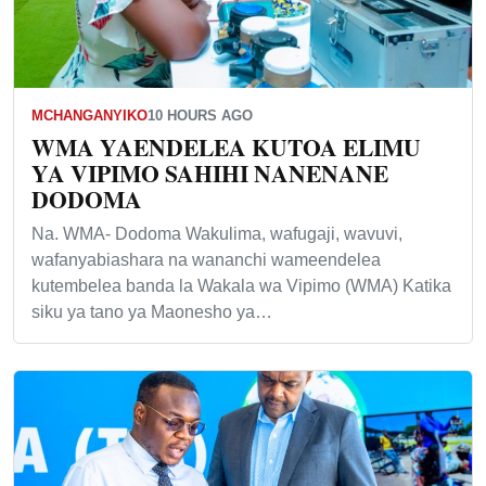
MCHANGANYIKO
10 HOURS AGO
WMA YAENDELEA KUTOA ELIMU
YA VIPIMO SAHIHI NANENANE
DODOMA
Na. WMA- Dodoma Wakulima, wafugaji, wavuvi,
wafanyabiashara na wananchi wameendelea
kutembelea banda la Wakala wa Vipimo (WMA) Katika
siku ya tano ya Maonesho ya…