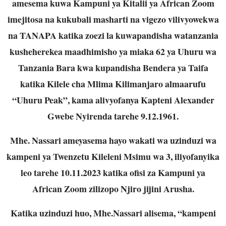
amesema kuwa Kampuni ya Kitalii ya African Zoom
imejitosa na kukubali masharti na vigezo vilivyowekwa
na TANAPA katika zoezi la kuwapandisha watanzania
kusheherekea maadhimisho ya miaka 62 ya Uhuru wa
Tanzania Bara kwa kupandisha Bendera ya Taifa
katika Kilele cha Mlima Kilimanjaro almaarufu
“Uhuru Peak”, kama alivyofanya Kapteni Alexander
Gwebe Nyirenda tarehe 9.12.1961.
Mhe. Nassari ameyasema hayo wakati wa uzinduzi wa
kampeni ya Twenzetu Kileleni Msimu wa 3, iliyofanyika
leo tarehe 10.11.2023 katika ofisi za Kampuni ya
African Zoom zilizopo Njiro jijini Arusha.
Katika uzinduzi huo, Mhe.Nassari alisema, “kampeni