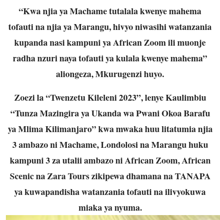
“Kwa njia ya Machame tutalala kwenye mahema
tofauti na njia ya Marangu, hivyo niwasihi watanzania
kupanda nasi kampuni ya African Zoom ili muonje
radha nzuri naya tofauti ya kulala kwenye mahema”
aliongeza, Mkurugenzi huyo.
Zoezi la “Twenzetu Kileleni 2023”, lenye Kaulimbiu
“Tunza Mazingira ya Ukanda wa Pwani Okoa Barafu
ya Mlima Kilimanjaro” kwa mwaka huu litatumia njia
3 ambazo ni Machame, Londolosi na Marangu huku
kampuni 3 za utalii ambazo ni African Zoom, African
Scenic na Zara Tours zikipewa dhamana na TANAPA
ya kuwapandisha watanzania tofauti na ilivyokuwa
miaka ya nyuma.