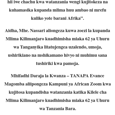
hii iwe chachu kwa watanzania wengi kujitokeza na
kuhamasika kupanda mlima huu ambao ni mrefu
kuliko yote barani Afrika”.
Aidha, Mhe. Nassari aliongeza kuwa zoezi la kupanda
Mlima Kilimanjaro kuadhimisha miaka 62 ya Uhuru
wa Tanganyika litatujengea uzalendo, umoja,
ushirikiano na mshikamano hivyo ni muhimu sana
tushiriki kwa pamoja.
Mhifadhi Daraja la Kwanza – TANAPA Evance
Magomba aliipongeza Kampuni ya African Zoom kwa
kujitosa kupandisha watanzania katika Kilele cha
Mlima Kilimanjaro kuadhimisha miaka 62 ya Uhuru
wa Tanzania Bara.