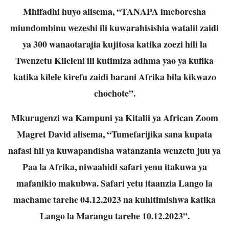
Mhifadhi huyo alisema, “TANAPA imeboresha
miundombinu wezeshi ili kuwarahisishia watalii zaidi
ya 300 wanaotarajia kujitosa katika zoezi hili la
Twenzetu Kileleni ili kutimiza adhma yao ya kufika
katika kilele kirefu zaidi barani Afrika bila kikwazo
chochote”.
Mkurugenzi wa Kampuni ya Kitalii ya African Zoom
Magret David alisema, “Tumefarijika sana kupata
nafasi hii ya kuwapandisha watanzania wenzetu juu ya
Paa la Afrika, niwaahidi safari yenu itakuwa ya
mafanikio makubwa. Safari yetu itaanzia Lango la
machame tarehe 04.12.2023 na kuhitimishwa katika
Lango la Marangu tarehe 10.12.2023”.