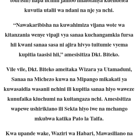
kuvutia utalii wa ndani na nje ya nchi.
“Nawakaribisha na kuwahimiza vijana wote wa
kitanzania wenye vipaji vya sanaa kuchangamkia fursa
hii kwani sanaa sasa ni ajira hivyo tuitumie vyema
kupitia taasisi hii,” amesisitiza Dkt. Biteko.
Vile vile, Dkt. Biteko ameitaka Wizara ya Utamaduni,
Sanaa na Michezo kuwa na Mipango mikakati ya
kuwasaidia wasanii nchini ili kupitia sanaa hiyo waweze
kunufaika kiuchumi na kuitangaza nchi. Amesisitiza
wapewe ushirikiano ili Sekta hiyo iwe na mchango
mkubwa katika Pato la Taifa.
Kwa upande wake, Waziri wa Habari, Mawasiliano na