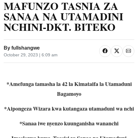
MAFUNZO TASNIA ZA
SANAA NA UTAMADINI
NCHINI-DKT. BITEKO
By
fullshangwe
October 29, 2023 | 6:09 am
*Amefunga tamasha la 42 la Kimataifa la Utamaduni
Bagamoyo
*Aipongeza Wizara kwa kutangaza utamaduni wa nchi
*Sanaa iwe nyenzo kuunganisha wananchi
Imeelezwa kuwa, Taasisi ya Sanaa na Utamaduni