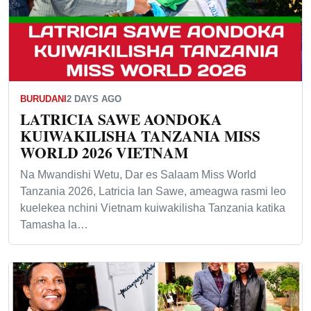
BURUDANI
2 DAYS AGO
LATRICIA SAWE AONDOKA
KUIWAKILISHA TANZANIA MISS
WORLD 2026 VIETNAM
Na Mwandishi Wetu, Dar es Salaam Miss World
Tanzania 2026, Latricia Ian Sawe, ameagwa rasmi leo
kuelekea nchini Vietnam kuiwakilisha Tanzania katika
Tamasha la…