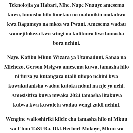
Teknolojia ya Habari, Mhe. Nape Nnauye amesema
kuwa, tamasha hilo limekua na mafanikio makubwa
kwa Bagamoyo na mkoa wa Pwani. Amesema wadau
wamejitokeza kwa wingi na kulifanya liwe tamasha
bora nchini.
Naye, Katibu Mkuu Wizara ya Utamaduni, Sanaa na
Michezo, Gerson Msigwa amesema kuwa, tamasha hilo
ni fursa ya kutangaza utalii uliopo nchini kwa
kuwakutanisha wadau kutoka ndani na nje ya nchi.
Amesisitiza kuwa mwaka 2024 tamasha litakuwa
kubwa kwa kuwaleta wadau wengi zaidi nchini.
Wengine walioshiriki kilele cha tamasha hilo ni Mkuu
wa Chuo TaSUBa, Dkt.Herbert Makoye, Mkuu wa