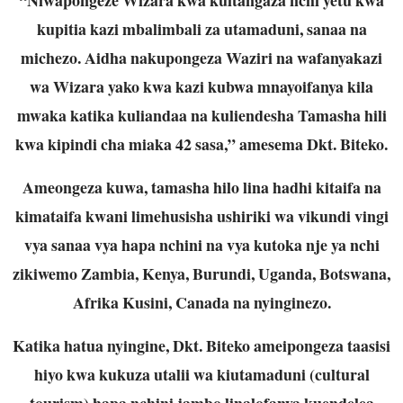
kupitia kazi mbalimbali za utamaduni, sanaa na
michezo. Aidha nakupongeza Waziri na wafanyakazi
wa Wizara yako kwa kazi kubwa mnayoifanya kila
mwaka katika kuliandaa na kuliendesha Tamasha hili
kwa kipindi cha miaka 42 sasa,” amesema Dkt. Biteko.
Ameongeza kuwa, tamasha hilo lina hadhi kitaifa na
kimataifa kwani limehusisha ushiriki wa vikundi vingi
vya sanaa vya hapa nchini na vya kutoka nje ya nchi
zikiwemo Zambia, Kenya, Burundi, Uganda, Botswana,
Afrika Kusini, Canada na nyinginezo.
Katika hatua nyingine, Dkt. Biteko ameipongeza taasisi
hiyo kwa kukuza utalii wa kiutamaduni (cultural
tourism) hapa nchini jambo linalofanya kuendelea