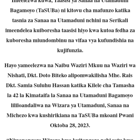
Bagamoyo (TaSUBa) ni kitovu cha mafunzo katika
tasnia za Sanaa na Utamaduni nchini na Serikali
imeendelea kuiboresha taasisi hiyo kwa kutoa fedha za
kuboresha miundombinu na vifaa vya kufundishia na
kujifunzia.
Hayo yameelezwa na Naibu Waziri Mkuu na Waziri wa
Nishati, Dkt. Doto Biteko alipomwakilisha Mhe. Rais
Dkt. Samia Suluhu Hassan katika Kilele cha Tamasha
la 42 la Kimataifa la Sanaa na Utamaduni Bagamoyo
lililoandaliwa na Wizara ya Utamaduni, Sanaa na
Michezo kwa kushirikiana na TaSUBa mkoani Pwani
Oktoba 28, 2023.
“Niwapongeze Wizara kwa kuitangaza nchi yetu kwa