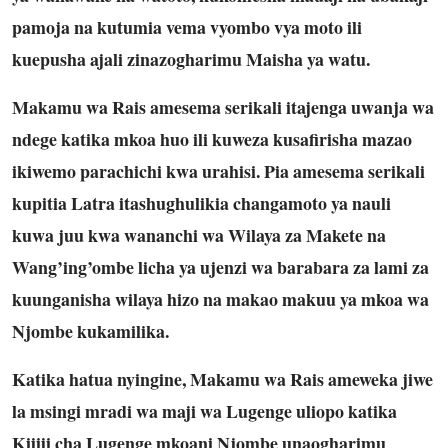
pamoja na kutumia vema vyombo vya moto ili
kuepusha ajali zinazogharimu Maisha ya watu.
Makamu wa Rais amesema serikali itajenga uwanja wa
ndege katika mkoa huo ili kuweza kusafirisha mazao
ikiwemo parachichi kwa urahisi. Pia amesema serikali
kupitia Latra itashughulikia changamoto ya nauli
kuwa juu kwa wananchi wa Wilaya za Makete na
Wang’ing’ombe licha ya ujenzi wa barabara za lami za
kuunganisha wilaya hizo na makao makuu ya mkoa wa
Njombe kukamilika.
Katika hatua nyingine, Makamu wa Rais ameweka jiwe
la msingi mradi wa maji wa Lugenge uliopo katika
Kijiji cha Lugenge mkoani Njombe unaogharimu