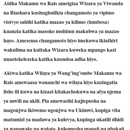
Aidha Makamu wa Rais ameigiza Wizara ya Viwanda
na Biashara kushughulikia changamoto ya vipimo
visivyo sahihi katika mazao ya kilimo (lumbesa)
kuanzia katika masoko muhimu makubwa ya mazao
hayo. Amesema changamoto hiyo imekuwa ikiathiri
wakulima na kuitaka Wizara kuweka mpango kazi
unaotekelezeka katika kuondoa adha hiyo.
Akiwa katika Wilaya ya Wang’ing’ombe Makamu wa
Rais amewaasa wananchi wa wilaya hiyo kuzingatia
lishe ili kuwa na kizazi kitakachokuwa na afya njema
ya mwili na akili. Pia amewasihi kujiepusha na
magonjwa ikiwemo ugonjwa wa Ukimwi, kupiga vita
matumizi ya madawa ya kulevya, kupinga ukatili dhidi
ya wanawake na watoto, kukomesha mauaji na ubakaji