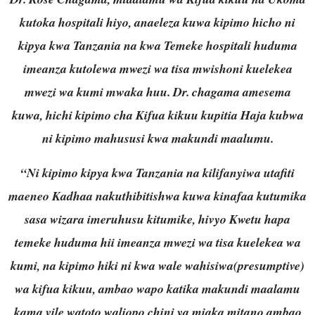
kutoka hospitali hiyo, anaeleza kuwa kipimo hicho ni
kipya kwa Tanzania na kwa Temeke hospitali huduma
imeanza kutolewa mwezi wa tisa mwishoni kuelekea
mwezi wa kumi mwaka huu. Dr. chagama amesema
kuwa, hichi kipimo cha Kifua kikuu kupitia Haja kubwa
ni kipimo mahususi kwa makundi maalumu.
“Ni kipimo kipya kwa Tanzania na kilifanyiwa utafiti
maeneo Kadhaa nakuthibitishwa kuwa kinafaa kutumika
sasa wizara imeruhusu kitumike, hivyo Kwetu hapa
temeke huduma hii imeanza mwezi wa tisa kuelekea wa
kumi, na kipimo hiki ni kwa wale wahisiwa(presumptive)
wa kifua kikuu, ambao wapo katika makundi maalamu
kama vile watoto waliopo chini ya miaka mitano ambao