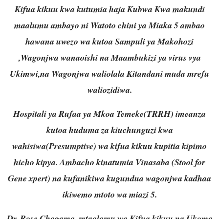
Kifua kikuu kwa kutumia haja Kubwa Kwa makundi
maalumu ambayo ni Watoto chini ya Miaka 5 ambao
hawana uwezo wa kutoa Sampuli ya Makohozi
,Wagonjwa wanaoishi na Maambukizi ya virus vya
Ukimwi,na Wagonjwa waliolala Kitandani muda mrefu
waliozidiwa.
Hospitali ya Rufaa ya Mkoa Temeke(TRRH) imeanza
kutoa huduma za kiuchunguzi kwa
wahisiwa(Presumptive) wa kifua kikuu kupitia kipimo
hicho kipya. Ambacho kinatumia Vinasaba (Stool for
Gene xpert) na kufanikiwa kugundua wagonjwa kadhaa
ikiwemo mtoto wa miazi 5.
Dr. Rose Chagama, mtaalamu wa Kifua kikuu na Ukoma