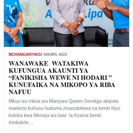
MCHANGANYIKO
2 HOURS AGO
WANAWAKE WATAKIWA
KUFUNGUA AKAUNTI YA
“FANIKISHA WEWE NI HODARI ”
KUNUFAIKA NA MIKOPO YA RIBA
NAFUU
Mkuu wa mkoa wa Manyara Queen Sendiga akipata
maelezo kuhusu huduma zinazotolewa na benki hiyo
kutoka kwa Meneja wa tawi la Azania benki
Ambokile…