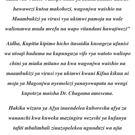
hawawezi kutoa makohozi, wagonjwa waishio na
Maambukizi ya virusi vya ukimwi pamoja na wale
walioumwa muda mrefu na wapo vitandani hawajiwezi”
Aidha, Kupitia kipimo hicho itasaidia kuongeza ufanisi
wa utoaji huduma na kupunguza vifo vya watoto waliopo
chini ya miaka mitano na kwa wagonjwa waishio na
maambukizi ya virusi vya ukimwi kwani Kifua kikuu ni
moja ya Magonjwa nyemelezi yanayowapata na wengi
kupoteza maisha Dr. Chagama amesema.
Hakika wizara ya Afya inaendelea kuboresha afya za
wananchi kwa kuweka mazingira wezeshi ya kufanya
tafiti mbalimbali zinazopelekea ugunduzi wa njia