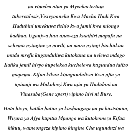
na vimelea aina ya Mycobacterium
tuberculosis,Visivyooneka Kwa Macho Hadi Kwa
Hadubini umekuwa tishio kwa jamii kwa miongo
kadhaa. Ugonjwa huu unaweza kuathiri mapafu na
sehemu nyingine za mwili, na mara nyingi huchukua
muda mrefu kugunduliwa kutokana na uelewa mdogo
Katika jamii hivyo kupelekea kuchelewa kugundua tatizo
mapema. Kifua kikuu kinagunduliwa Kwa njia ya
upimaji wa Makohozi Kwa njia ya Hadubini na
Vinasaba(Gene xpert) vipimo hivi ni Bure.
Hata hivyo, katika hatua ya kushangaza na ya kusisimua,
Wizara ya Afya kupitia Mpango wa kutokomeza Kifua
kikuu, wameongeza kipimo kingine Cha ugunduzi wa