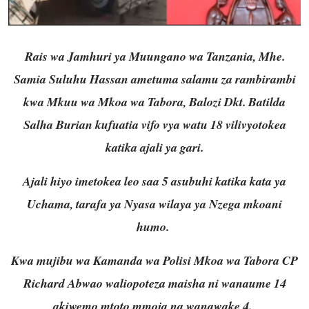
Rais wa Jamhuri ya Muungano wa Tanzania, Mhe.
Samia Suluhu Hassan ametuma salamu za rambirambi
kwa Mkuu wa Mkoa wa Tabora, Balozi Dkt. Batilda
Salha Burian kufuatia vifo vya watu 18 vilivyotokea
katika ajali ya gari.
Ajali hiyo imetokea leo saa 5 asubuhi katika kata ya
Uchama, tarafa ya Nyasa wilaya ya Nzega mkoani
humo.
Kwa mujibu wa Kamanda wa Polisi Mkoa wa Tabora CP
Richard Abwao waliopoteza maisha ni wanaume 14
akiwemo mtoto mmoja na wanawake 4.