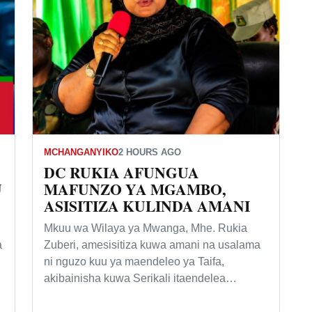
MCHANGANYIKO
2 HOURS AGO
DC RUKIA AFUNGUA
U
MAFUNZO YA MGAMBO,
ASISITIZA KULINDA AMANI
Mkuu wa Wilaya ya Mwanga, Mhe. Rukia
a
Zuberi, amesisitiza kuwa amani na usalama
ni nguzo kuu ya maendeleo ya Taifa,
akibainisha kuwa Serikali itaendelea…