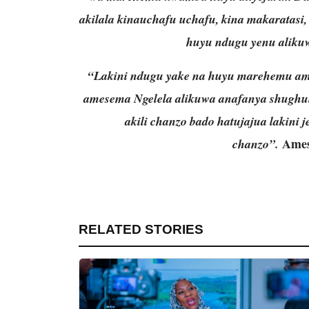
akilala kinauchafu uchafu, kina makaratas
huyu ndugu yenu aliku
“Lakini ndugu yake na huyu marehemu am
amesema Ngelela alikuwa anafanya shughuli
akili chanzo bado hatujajua lakini j
Ames
chanzo”.
RELATED STORIES