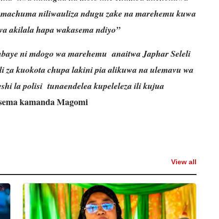
i, machuma niliwauliza ndugu zake na marehemu kuwa
wa akilala hapa wakasema ndiyo”
baye ni mdogo wa marehemu anaitwa Japhar Seleli
 za kuokota chupa lakini pia alikuwa na ulemavu wa
eshi la polisi tunaendelea kupeleleza ili kujua
ema kamanda Magomi
View all