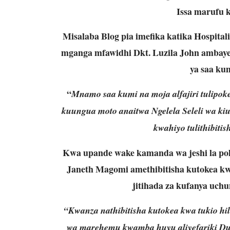
Issa marufu 
Misalaba Blog pia imefika katika Hospita
mganga mfawidhi Dkt. Luzila John ambay
ya saa ku
“
Mnamo saa kumi na moja alfajiri tulipo
kuungua moto anaitwa Ngelela Seleli wa kiu
kwahiyo tulithibitish
Kwa upande wake kamanda wa jeshi la pol
Janeth Magomi amethibitisha kutokea kwa 
jitihada za kufanya uchun
“Kwanza nathibitisha kutokea kwa tukio h
wa marehemu kwamba huyu aliyefariki D