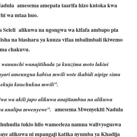
adula amesema amepata taarifa hizo kutoka kwa
hi wa mtaa huo.
 Seleli alikuwa na ugongwa wa kifafa ambapo pia
lisha na biashara ya kuuza vifaa mbalimbali ikiwemo
ma chakuvu.
 wananchi wanajitihada za kuuzima moto lakini
yari ameungua kabisa mwili wote ikabidi nipige simu
mekuja kuuchukua mwili”.
wa wa akili japo alikuwa anajitambua na alikuwa
amesema Mwenyekiti Nadula
uwa analipa mwenyewe”.
huhudia tukio hilo wameeleza namna walivyoguswa
aye alikuwa ni mpangaji katika nyumba ya Khadija