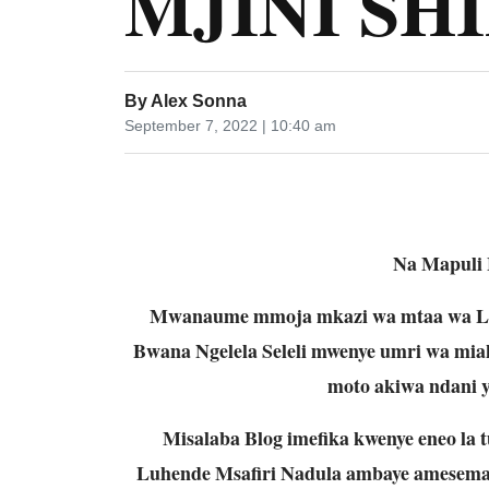
MJINI SH
By
Alex Sonna
September 7, 2022 | 10:40 am
Na Mapuli 
Mwanaume mmoja mkazi wa mtaa wa Luh
Bwana Ngelela Seleli mwenye umri wa miak
moto akiwa ndani 
Misalaba Blog imefika kwenye eneo la
Luhende Msafiri Nadula ambaye amesema t