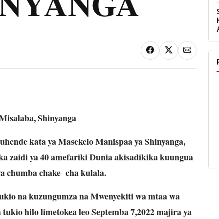
INYANGA
Misalaba, Shinyanga
ende kata ya Masekelo Manispaa ya Shinyanga,
a zaidi ya 40 amefariki Dunia akisadikika kuungua
ya chumba chake cha kulala.
 tukio na kuzungumza na Mwenyekiti wa mtaa wa
ukio hilo limetokea leo Septemba 7,2022 majira ya