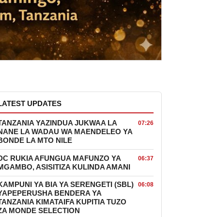
LATEST UPDATES
TANZANIA YAZINDUA JUKWAA LA
07:26
NANE LA WADAU WA MAENDELEO YA
BONDE LA MTO NILE
DC RUKIA AFUNGUA MAFUNZO YA
06:37
MGAMBO, ASISITIZA KULINDA AMANI
KAMPUNI YA BIA YA SERENGETI (SBL)
06:08
YAPEPERUSHA BENDERA YA
TANZANIA KIMATAIFA KUPITIA TUZO
ZA MONDE SELECTION