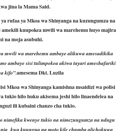
kwa jina la Mama Said.
li ya rufaa ya Mkoa wa Shinyanga na kuzungumza na
e amekili kuupokea mwili wa marehemu huyo majira
mi na moja asubuhi.
kea mwili wa marehemu ambaye alikuwa amesadikika
me ambaye sisi tulimpokea akiwa tayari ameshafariki
amesema Dkt. Luzila
a kifo”.
isi Mkoa wa Shinyanga kamishna msaidizi wa polisi
tukio hilo huku akisema jeshi hilo linaendelea na
guzi ili kubaini chanzo cha tukio.
ilo nimefika kwenye tukio na nimezungumza na ndugu
unia kwa kuungua na moto kile chumba alichokuwa