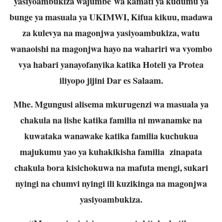
yasiyoambukiza wajumbe wa kamati ya kudumu ya
bunge ya masuala ya UKIMWI, Kifua kikuu, madawa
za kulevya na magonjwa yasiyoambukiza, watu
wanaoishi na magonjwa hayo na wahariri wa vyombo
vya habari yanayofanyika katika Hoteli ya Protea
iliyopo jijini Dar es Salaam.
Mhe. Mgungusi alisema mkurugenzi wa masuala ya
chakula na lishe katika familia ni mwanamke na
kuwataka wanawake katika familia kuchukua
majukumu yao ya kuhakikisha familia zinapata
chakula bora kisichokuwa na mafuta mengi, sukari
nyingi na chumvi nyingi ili kuzikinga na magonjwa
yasiyoambukiza.