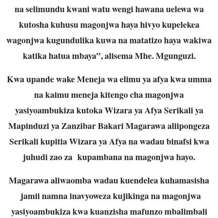
na selimundu kwani watu wengi hawana uelewa wa
kutosha kuhusu magonjwa haya hivyo kupelekea
wagonjwa kugundulika kuwa na matatizo haya wakiwa
katika hatua mbaya”, alisema Mhe. Mgunguzi.
Kwa upande wake Meneja wa elimu ya afya kwa umma
na kaimu meneja kitengo cha magonjwa
yasiyoambukiza kutoka Wizara ya Afya Serikali ya
Mapinduzi ya Zanzibar Bakari Magarawa aliipongeza
Serikali kupitia Wizara ya Afya na wadau binafsi kwa
juhudi zao za kupambana na magonjwa hayo.
Magarawa aliwaomba wadau kuendelea kuhamasisha
jamii namna inavyoweza kujikinga na magonjwa
yasiyoambukiza kwa kuanzisha mafunzo mbalimbali