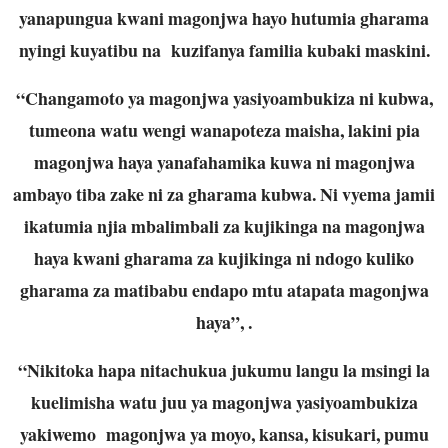
yanapungua kwani magonjwa hayo hutumia gharama
nyingi kuyatibu na kuzifanya familia kubaki maskini.
“Changamoto ya magonjwa yasiyoambukiza ni kubwa,
tumeona watu wengi wanapoteza maisha, lakini pia
magonjwa haya yanafahamika kuwa ni magonjwa
ambayo tiba zake ni za gharama kubwa. Ni vyema jamii
ikatumia njia mbalimbali za kujikinga na magonjwa
haya kwani gharama za kujikinga ni ndogo kuliko
gharama za matibabu endapo mtu atapata magonjwa
haya”, .
“Nikitoka hapa nitachukua jukumu langu la msingi la
kuelimisha watu juu ya magonjwa yasiyoambukiza
yakiwemo magonjwa ya moyo, kansa, kisukari, pumu