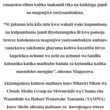
yanayotoa elimu katika makundi rika na kuikinga jamii
na magonjwa yasiyoambukiza.
“Ni jukumu letu kila mtu kwa wakati wake kupambana
na kuipambania jamii iliyotuzunguka ili kwa pamoja
tuweze kutokomeza magonjwa yasiyoambukiza ambayo
yamekuwa yakitumia gharama kubwa kuyatibu hivyo
kupelekea uchumi wa nchi na uchumi wa familia
kutumika katika matibabu badala ya kutumika katika
maendeleo mengine”, alisema Magarawa.
Akizungumza kuhusu mafunzo hayo Mhariri Mkuu wa
Clouds Media Group na Mwenyekiti wa Chama cha
Waandishi wa Habari Wanawake Tanzania (TAMWA)
Joyce Shebe alisema mafunzo ya kuwajengea uwezo