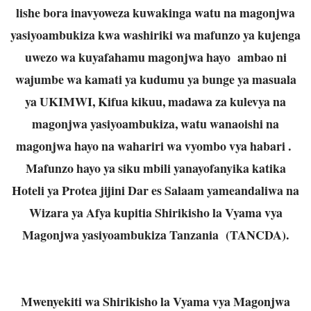
lishe bora inavyoweza kuwakinga watu na magonjwa
yasiyoambukiza kwa washiriki wa mafunzo ya kujenga
uwezo wa kuyafahamu magonjwa hayo ambao ni
wajumbe wa kamati ya kudumu ya bunge ya masuala
ya UKIMWI, Kifua kikuu, madawa za kulevya na
magonjwa yasiyoambukiza, watu wanaoishi na
magonjwa hayo na wahariri wa vyombo vya habari .
Mafunzo hayo ya siku mbili yanayofanyika katika
Hoteli ya Protea jijini Dar es Salaam yameandaliwa na
Wizara ya Afya kupitia Shirikisho la Vyama vya
Magonjwa yasiyoambukiza Tanzania (TANCDA).
Mwenyekiti wa Shirikisho la Vyama vya Magonjwa