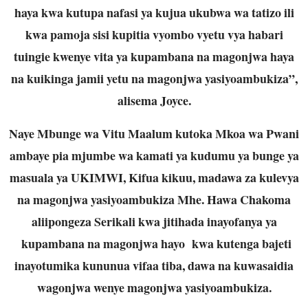
haya kwa kutupa nafasi ya kujua ukubwa wa tatizo ili
kwa pamoja sisi kupitia vyombo vyetu vya habari
tuingie kwenye vita ya kupambana na magonjwa haya
na kuikinga jamii yetu na magonjwa yasiyoambukiza”,
alisema Joyce.
Naye Mbunge wa Vitu Maalum kutoka Mkoa wa Pwani
ambaye pia mjumbe wa kamati ya kudumu ya bunge ya
masuala ya UKIMWI, Kifua kikuu, madawa za kulevya
na magonjwa yasiyoambukiza Mhe. Hawa Chakoma
aliipongeza Serikali kwa jitihada inayofanya ya
kupambana na magonjwa hayo kwa kutenga bajeti
inayotumika kununua vifaa tiba, dawa na kuwasaidia
wagonjwa wenye magonjwa yasiyoambukiza.