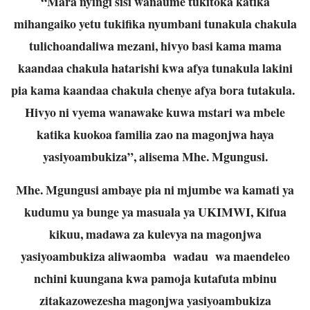
“Mara nyingi sisi wanaume tukitoka katika
mihangaiko yetu tukifika nyumbani tunakula chakula
tulichoandaliwa mezani, hivyo basi kama mama
kaandaa chakula hatarishi kwa afya tunakula lakini
pia kama kaandaa chakula chenye afya bora tutakula.
Hivyo ni vyema wanawake kuwa mstari wa mbele
katika kuokoa familia zao na magonjwa haya
yasiyoambukiza”, alisema Mhe. Mgungusi.
Mhe. Mgungusi ambaye pia ni mjumbe wa kamati ya
kudumu ya bunge ya masuala ya UKIMWI, Kifua
kikuu, madawa za kulevya na magonjwa
yasiyoambukiza aliwaomba wadau wa maendeleo
nchini kuungana kwa pamoja kutafuta mbinu
zitakazowezesha magonjwa yasiyoambukiza