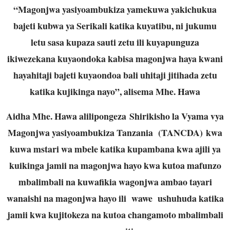
“Magonjwa yasiyoambukiza yamekuwa yakichukua
bajeti kubwa ya Serikali katika kuyatibu, ni jukumu
letu sasa kupaza sauti zetu ili kuyapunguza
ikiwezekana kuyaondoka kabisa magonjwa haya kwani
hayahitaji bajeti kuyaondoa bali uhitaji jitihada zetu
katika kujikinga nayo”, alisema Mhe. Hawa
Aidha Mhe. Hawa alilipongeza Shirikisho la Vyama vya
Magonjwa yasiyoambukiza Tanzania (TANCDA) kwa
kuwa mstari wa mbele katika kupambana kwa ajili ya
kuikinga jamii na magonjwa hayo kwa kutoa mafunzo
mbalimbali na kuwafikia wagonjwa ambao tayari
wanaishi na magonjwa hayo ili wawe ushuhuda katika
jamii kwa kujitokeza na kutoa changamoto mbalimbali