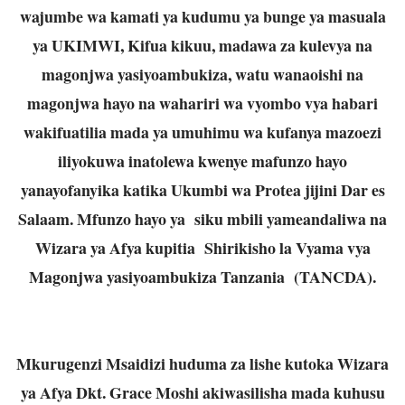
wajumbe wa kamati ya kudumu ya bunge ya masuala
ya UKIMWI, Kifua kikuu, madawa za kulevya na
magonjwa yasiyoambukiza, watu wanaoishi na
magonjwa hayo na wahariri wa vyombo vya habari
wakifuatilia mada ya umuhimu wa kufanya mazoezi
iliyokuwa inatolewa kwenye mafunzo hayo
yanayofanyika katika Ukumbi wa Protea jijini Dar es
Salaam. Mfunzo hayo ya siku mbili yameandaliwa na
Wizara ya Afya kupitia Shirikisho la Vyama vya
Magonjwa yasiyoambukiza Tanzania (TANCDA).
Mkurugenzi Msaidizi huduma za lishe kutoka Wizara
ya Afya Dkt. Grace Moshi akiwasilisha mada kuhusu