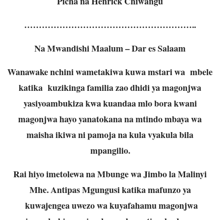
Picha na Henrick Chiwangu
…………………………………………………..
Na Mwandishi Maalum – Dar es Salaam
Wanawake nchini wametakiwa kuwa mstari wa mbele
katika kuzikinga familia zao dhidi ya magonjwa
yasiyoambukiza kwa kuandaa mlo bora kwani
magonjwa hayo yanatokana na mtindo mbaya wa
maisha ikiwa ni pamoja na kula vyakula bila
mpangilio.
Rai hiyo imetolewa na Mbunge wa Jimbo la Malinyi
Mhe. Antipas Mgungusi katika mafunzo ya
kuwajengea uwezo wa kuyafahamu magonjwa