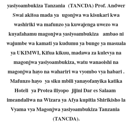
yasiyoambukiza Tanzania (TANCDA) Prof. Andwer
Swai akitoa mada ya ugonjwa wa kisukari kwa
washiriki wa mafunzo ya kuwajenga uwezo wa
kuyafahamu magonjwa yasiyoambukiza ambao ni
wajumbe wa kamati ya kudumu ya bunge ya masuala
ya UKIMWI, Kifua kikuu, madawa za kulevya na
magonjwa yasiyoambukiza, watu wanaoishi na
magonjwa hayo na wahariri wa vyombo vya habari .
Mafunzo hayo ya siku mbili yanayofanyika katika
Hoteli ya Protea iliyopo jijini Dar es Salaam
imeandaliwa na Wizara ya Afya kupitia Shirikisho la
Vyama vya Magonjwa yasiyoambukiza Tanzania
(TANCDA).