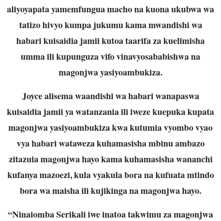
aliyoyapata yamemfungua macho na kuona ukubwa wa
tatizo hivyo kumpa jukumu kama mwandishi wa
habari kuisaidia jamii kutoa taarifa za kuelimisha
umma ili kupunguza vifo vinavyosababishwa na
magonjwa yasiyoambukiza.
Joyce alisema waandishi wa habari wanapaswa
kuisaidia jamii ya watanzania ili iweze kuepuka kupata
magonjwa yasiyoambukiza kwa kutumia vyombo vyao
vya habari wataweza kuhamasisha mbinu ambazo
zitazuia magonjwa hayo kama kuhamasisha wananchi
kufanya mazoezi, kula vyakula bora na kufuata mtindo
bora wa maisha ili kujikinga na magonjwa hayo.
“Ninaiomba Serikali iwe inatoa takwimu za magonjwa