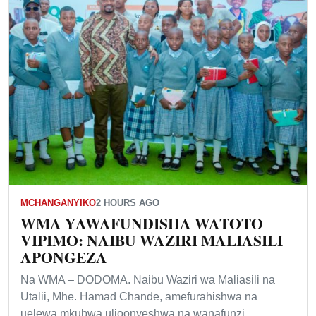
MCHANGANYIKO
2 HOURS AGO
WMA YAWAFUNDISHA WATOTO
VIPIMO: NAIBU WAZIRI MALIASILI
APONGEZA
Na WMA – DODOMA. Naibu Waziri wa Maliasili na
Utalii, Mhe. Hamad Chande, amefurahishwa na
uelewa mkubwa ulioonyeshwa na wanafunzi