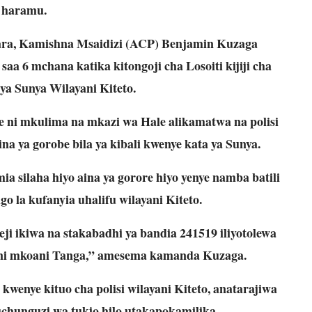
haramu.
ra, Kamishna Msaidizi (ACP) Benjamin Kuzaga
aa 6 mchana katika kitongoji cha Losoiti kijiji cha
a Sunya Wilayani Kiteto.
 mkulima na mkazi wa Hale alikamatwa na polisi
na ya gorobe bila ya kibali kwenye kata ya Sunya.
silaha hiyo aina ya gorore hiyo yenye namba batili
o la kufanyia uhalifu wilayani Kiteto.
ji ikiwa na stakabadhi ya bandia 241519 iliyotolewa
ni mkoani Tanga,” amesema kamanda Kuzaga.
enye kituo cha polisi wilayani Kiteto, anatarajiwa
chunguzi wa tukio hilo utakapokamilika.