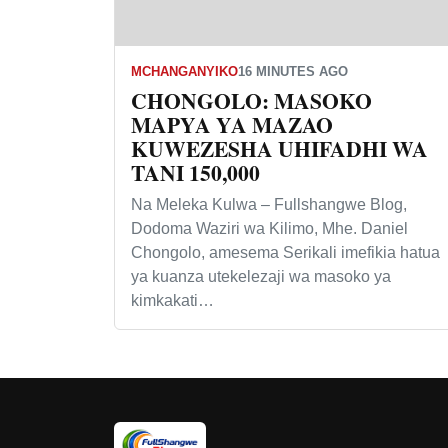
MCHANGANYIKO
16 MINUTES AGO
CHONGOLO: MASOKO
MAPYA YA MAZAO
KUWEZESHA UHIFADHI WA
TANI 150,000
Na Meleka Kulwa – Fullshangwe Blog,
Dodoma Waziri wa Kilimo, Mhe. Daniel
Chongolo, amesema Serikali imefikia hatua
ya kuanza utekelezaji wa masoko ya
kimkakati…