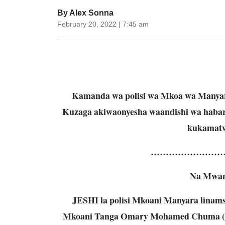
By
Alex Sonna
February 20, 2022 | 7:45 am
Kamanda wa polisi wa Mkoa wa Manyar
Kuzaga akiwaonyesha waandishi wa habari,
kukamatw
……………………
Na Mwand
JESHI la polisi Mkoani Manyara linams
Mkoani Tanga Omary Mohamed Chuma (52)