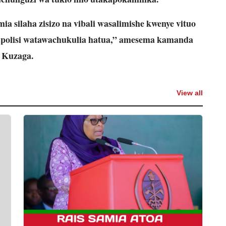
 silaha zisizo na vibali wasalimishe kwenye vituo
yo polisi watawachukulia hatua,” amesema kamanda
Kuzaga.
View all