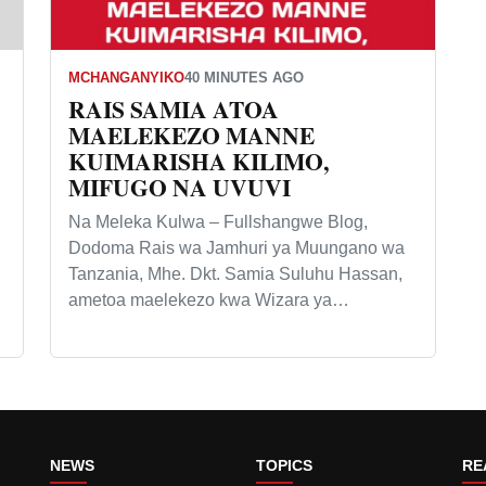
MCHANGANYIKO
40 MINUTES AGO
RAIS SAMIA ATOA
MAELEKEZO MANNE
KUIMARISHA KILIMO,
MIFUGO NA UVUVI
Na Meleka Kulwa – Fullshangwe Blog,
Dodoma Rais wa Jamhuri ya Muungano wa
Tanzania, Mhe. Dkt. Samia Suluhu Hassan,
ametoa maelekezo kwa Wizara ya…
NEWS
TOPICS
RE