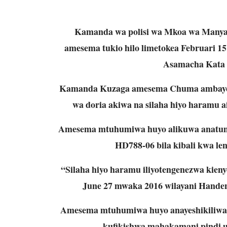
Kamanda wa polisi wa Mkoa wa Manya
amesema tukio hilo limetokea Februari 15 s
Asamacha Kata y
Kamanda Kuzaga amesema Chuma ambaye ni
wa doria akiwa na silaha hiyo haramu ai
Amesema mtuhumiwa huyo alikuwa anatumia 
HD788-06 bila kibali kwa leng
“Silaha hiyo haramu iliyotengenezwa kienye
June 27 mwaka 2016 wilayani Hande
Amesema mtuhumiwa huyo anayeshikiliwa kw
kufikishwa mahakamani pindi u