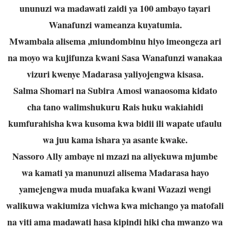
ununuzi wa madawati zaidi ya 100 ambayo tayari
Wanafunzi wameanza kuyatumia.
Mwambala alisema ,miundombinu hiyo imeongeza ari
na moyo wa kujifunza kwani Sasa Wanafunzi wanakaa
vizuri kwenye Madarasa yaliyojengwa kisasa.
Salma Shomari na Subira Amosi wanaosoma kidato
cha tano walimshukuru Rais huku wakiahidi
kumfurahisha kwa kusoma kwa bidii ili wapate ufaulu
wa juu kama ishara ya asante kwake.
Nassoro Ally ambaye ni mzazi na aliyekuwa mjumbe
wa kamati ya manunuzi alisema Madarasa hayo
yamejengwa muda muafaka kwani Wazazi wengi
walikuwa wakiumiza vichwa kwa michango ya matofali
na viti ama madawati hasa kipindi hiki cha mwanzo wa