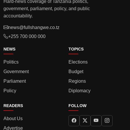
Hard-news coverage of Tanzania politics,
government, parliament, policy, and public
accountability.
news@fullshangwe.co.tz
+255 700 000 000
NEWS
TOPICS
Politics
Elections
Government
Budget
Parliament
Regions
Policy
Diplomacy
READERS
FOLLOW
About Us
Advertise