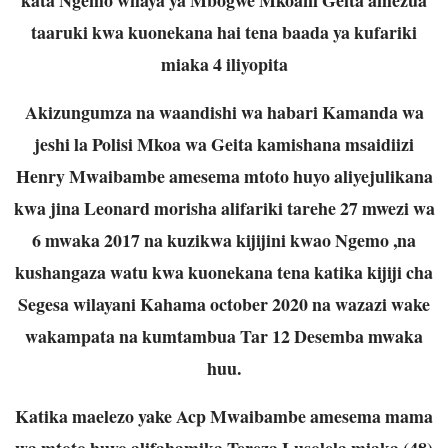
taaruki kwa kuonekana hai tena baada ya kufariki
miaka 4 iliyopita
Akizungumza na waandishi wa habari Kamanda wa
jeshi la Polisi Mkoa wa Geita kamishana msaidiizi
Henry Mwaibambe amesema mtoto huyo aliyejulikana
kwa jina Leonard morisha alifariki tarehe 27 mwezi wa
6 mwaka 2017 na kuzikwa kijijini kwao Ngemo ,na
kushangaza watu kwa kuonekana tena katika kijiji cha
Segesa wilayani Kahama october 2020 na wazazi wake
wakampata na kumtambua Tar 12 Desemba mwaka
huu.
Katika maelezo yake Acp Mwaibambe amesema mama
wa mtoto huyo alifahamika Tereza Lusolela miaka (48)