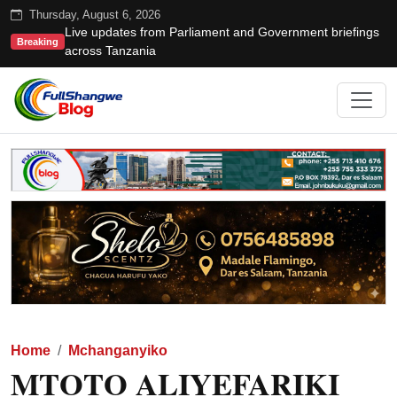
Thursday, August 6, 2026
Live updates from Parliament and Government briefings
Breaking
across Tanzania
Home
Mchanganyiko
MTOTO ALIYEFARIKI