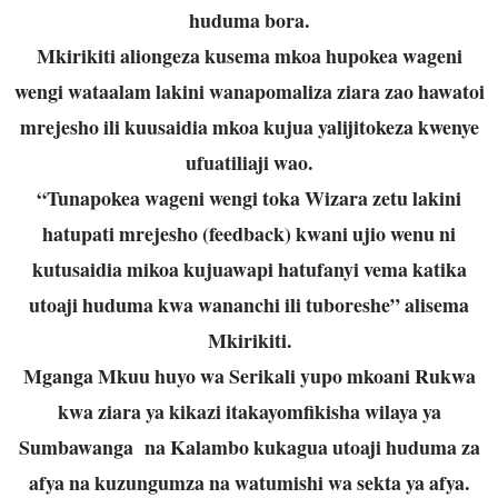
huduma bora.
Mkirikiti aliongeza kusema mkoa hupokea wageni
wengi wataalam lakini wanapomaliza ziara zao hawatoi
mrejesho ili kuusaidia mkoa kujua yalijitokeza kwenye
ufuatiliaji wao.
“Tunapokea wageni wengi toka Wizara zetu lakini
hatupati mrejesho (feedback) kwani ujio wenu ni
kutusaidia mikoa kujuawapi hatufanyi vema katika
utoaji huduma kwa wananchi ili tuboreshe” alisema
Mkirikiti.
Mganga Mkuu huyo wa Serikali yupo mkoani Rukwa
kwa ziara ya kikazi itakayomfikisha wilaya ya
Sumbawanga na Kalambo kukagua utoaji huduma za
afya na kuzungumza na watumishi wa sekta ya afya.