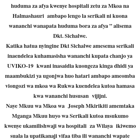
huduma za afya kwenye hospitali zetu za Mkoa na
Halmashauri ambapo lengo la serikali ni kuona
wananchi wanapata huduma bora za afya ” alisema
Dkt. Sichalwe.
Katika hatua nyingine Dkt Sichalwe amesema serikali
inaendelea kuhamasisha wananchi kupata chanjo ya
UVIKO-19 kwani inasaidia kuongeza kinga dhidi ya
maambukizi ya ugonjwa huo hatari ambapo ameomba
viongozi wa mkoa wa Rukwa kuendelea kutoa hamasa
kwa wananchi hususan vijijni.
Naye Mkuu wa Mkoa wa Joseph Mkirikiti amemtaka
Mganga Mkuu huyo wa Serikali kutoa msukumo
kwenye ukamilishwaji wa hospitali za Wilaya ikiwemo
suala la upatikanaji vifaa tiba ili wananchi wapate