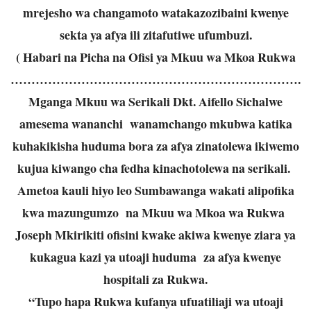
mrejesho wa changamoto watakazozibaini kwenye
sekta ya afya ili zitafutiwe ufumbuzi.
( Habari na Picha na Ofisi ya Mkuu wa Mkoa Rukwa
…………………………………………………………….
Mganga Mkuu wa Serikali Dkt. Aifello Sichalwe
amesema wananchi wanamchango mkubwa katika
kuhakikisha huduma bora za afya zinatolewa ikiwemo
kujua kiwango cha fedha kinachotolewa na serikali.
Ametoa kauli hiyo leo Sumbawanga wakati alipofika
kwa mazungumzo na Mkuu wa Mkoa wa Rukwa
Joseph Mkirikiti ofisini kwake akiwa kwenye ziara ya
kukagua kazi ya utoaji huduma za afya kwenye
hospitali za Rukwa.
“Tupo hapa Rukwa kufanya ufuatiliaji wa utoaji