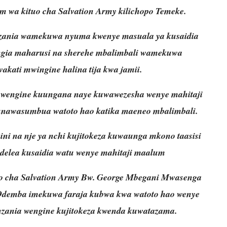
m wa kituo cha Salvation Army kilichopo Temeke.
ania wamekuwa nyuma kwenye masuala ya kusaidia
angia maharusi na sherehe mbalimbali wamekuwa
akati mwingine halina tija kwa jamii.
wengine kuungana naye kuwawezesha wenye mahitaji
unawasumbua watoto hao katika maeneo mbalimbali.
i na nje ya nchi kujitokeza kuwaunga mkono taasisi
delea kusaidia watu wenye mahitaji maalum
o cha Salvation Army Bw. George Mbegani Mwasenga
 Odemba imekuwa faraja kubwa kwa watoto hao wenye
zania wengine kujitokeza kwenda kuwatazama.