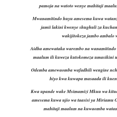
pamoja na watoto wenye mahitaji maalu
Mwanamitindo huyu amesema kuwa watanz
jamii lakini kwenye shughuli za kuch
wakijitokeza jambo ambalo w
Aidha amewataka warembo na wanamitindo 
maalum ili kuweza kutokomeza umasikini 
Odemba amewaomba wafadhili wengine nchin
hiyo kwa kuwapa masaada ili kuen
Kwa upande wake Msimamizi Mkuu wa kitu
amesema kuwa ujio wa taasisi ya Miriamu
mahitaji maalum na kuwaomba watan