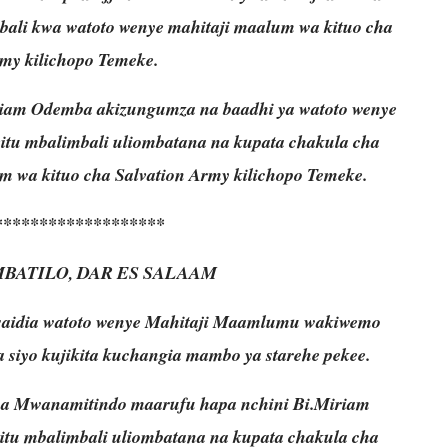
bali kwa watoto wenye mahitaji maalum wa kituo cha
rmy kilichopo Temeke.
riam Odem
ba akizungumza na baadhi ya watoto wenye
itu mbalimbali uliombatana na kupata chakula cha
m wa kituo cha Salvation Army kilichopo Temeke.
*******************
BATILO, DAR ES SALAAM
saidia watoto wenye Mahitaji Maamlumu wakiwemo
 siyo kujikita kuchangia mambo ya starehe pekee.
m,na Mwanamitindo maarufu hapa nchini Bi.Miriam
itu mbalimbali uliombatana na kupata chakula cha