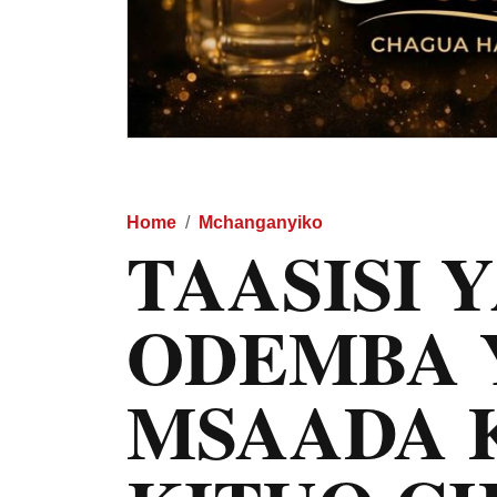
Home
Mchanganyiko
TAASISI 
ODEMBA 
MSAADA 