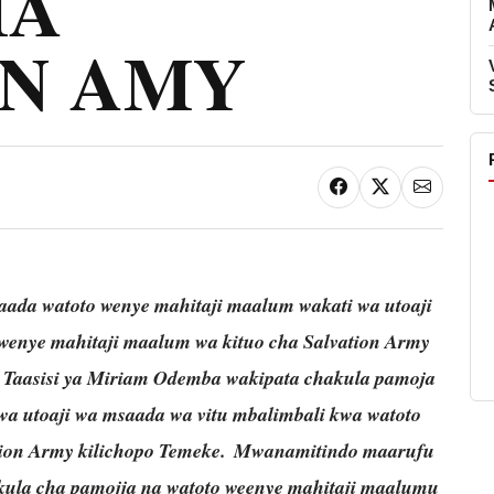
HA
ON AMY
ada watoto wenye mahitaji maalum wakati wa utoaji
wenye mahitaji maalum wa kituo cha Salvation Army
 Taasisi ya Miriam Odemba wakipata chakula pamoja
wa utoaji wa msaada wa vitu mbalimbali kwa watoto
tion Army kilichopo Temeke.
Mwanamitindo maarufu
kula cha pamojja na watoto weenye mahitaji maalumu