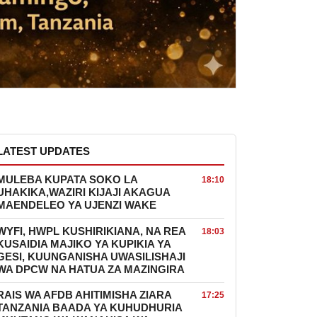
LATEST UPDATES
MULEBA KUPATA SOKO LA
18:10
UHAKIKA,WAZIRI KIJAJI AKAGUA
MAENDELEO YA UJENZI WAKE
WYFI, HWPL KUSHIRIKIANA, NA REA
18:03
KUSAIDIA MAJIKO YA KUPIKIA YA
GESI, KUUNGANISHA UWASILISHAJI
WA DPCW NA HATUA ZA MAZINGIRA
RAIS WA AFDB AHITIMISHA ZIARA
17:25
TANZANIA BAADA YA KUHUDHURIA