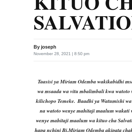
KITUO C
SALVATI
By
joseph
November 28, 2021 | 8:50 pm
Taasisi ya Miriam Odemba wakikabidhi msa
wa msaada wa vitu mbalimbali kwa watoto 
kilichopo Temeke.
Baadhi ya Watumishi wa
na watoto wenye mahitaji maalum wakati 
wenye mahitaji maalum wa kituo cha Salva
hapa nchini Bi.Miriam Odem
ba akipata cha