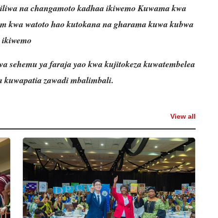
biliwa na changamoto kadhaa ikiwemo Kuwama kwa
um kwa watoto hao kutokana na gharama kuwa kubwa
ikiwemo
a sehemu ya faraja yao kwa kujitokeza kuwatembelea
a kuwapatia zawadi mbalimbali.
View all