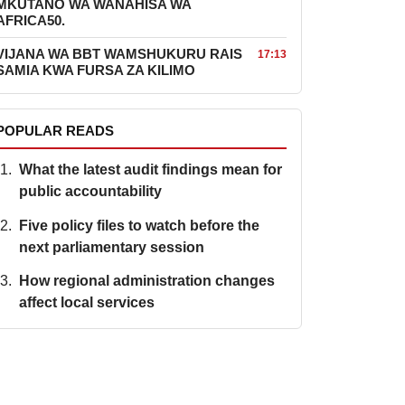
MKUTANO WA WANAHISA WA
AFRICA50.
VIJANA WA BBT WAMSHUKURU RAIS
17:13
SAMIA KWA FURSA ZA KILIMO
POPULAR READS
What the latest audit findings mean for
public accountability
Five policy files to watch before the
next parliamentary session
How regional administration changes
affect local services