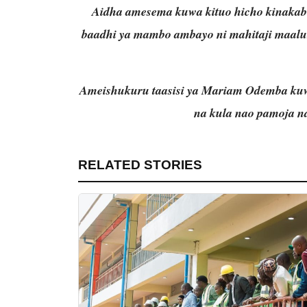
Aidha amesema kuwa kituo hicho kinaka
baadhi ya mambo ambayo ni mahitaji maal
Ameishukuru taasisi ya Mariam Odemba kuw
na kula nao pamoja n
RELATED STORIES