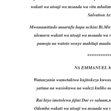
wakati wa utoaji wa msaada wa vitu mbalim
Salvation A
Mwanamitindo maarufu hapa nchini Bi.Mi
ulemavu wakati wa utoaji wa msaada wa v
pamoja na watoto wenye mahitaji maalu
**********
NA EMMANUEL M
Watanzania wametakiwa kujitokeza kuwa
yatima na wasiokuwa na walezi kuliko na
Rai hiyo imetolewa jijini Dar es salaa
Odemba wakati wa utoaji wa msaada wa v