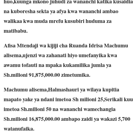
huo,kuunga mkono juhudi za wananchi katika kusaidia
na kuboresha sekta ya afya kwa wananchi ambao
walikaa kwa muda mrefu kusubiri huduma za
matibabu.
Afisa Mtendaji wa kijiji cha Ruanda Idrisa Machumu
alisema,ujenzi wa zahanati hiyo umefanyika kwa
awamu tofauti na mpaka kukamilika jumla ya
Sh.milioni 91,875,000.00 zimetumika.
Machumu alisema,Halmashauri ya wilaya kupitia
mapato yake ya ndani imetoa Sh milioni 25,Serikali kuu
imetoa Sh.milioni 50 na wananchi wamechangia
Sh.milioni 16,875,000.00 ambapo zaidi ya wakazi 5,700
watanufaika.