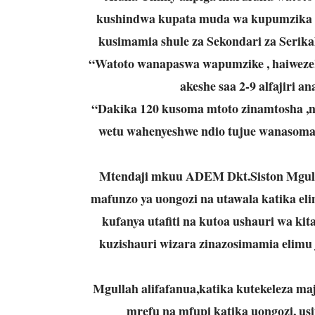
kushindwa kupata muda wa kupumzika h
kusimamia shule za Sekondari za Serika
“Watoto wanapaswa wapumzike , haiwezek
akeshe saa 2-9 alfajiri 
“Dakika 120 kusoma mtoto zinamtosha ,n
wetu wahenyeshwe ndio tujue wanasoma
Mtendaji mkuu ADEM Dkt.Siston Mgull
mafunzo ya uongozi na utawala katika e
kufanya utafiti na kutoa ushauri wa kit
kuzishauri wizara zinazosimamia elimu 
Mgullah alifafanua,katika kutekeleza 
mrefu na mfupi katika uongozi, usi