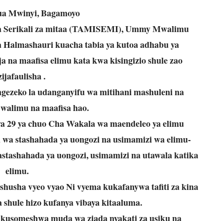
a Mwinyi, Bagamoyo
na Serikali za mitaa (TAMISEMI), Ummy Mwalimu
Halmashauri kuacha tabia ya kutoa adhabu ya
na maafisa elimu kata kwa kisingizio shule zao
ijafaulisha .
gezeko la udanganyifu wa mitihani mashuleni na
walimu na maafisa hao.
ya 29 ya chuo Cha Wakala wa maendeleo ya elimu
a stashahada ya uongozi na usimamizi wa elimu-
stashahada ya uongozi, usimamizi na utawala katika
elimu.
husha vyeo vyao Ni vyema kukafanywa tafiti za kina
 shule hizo kufanya vibaya kitaaluma.
kusomeshwa muda wa ziada nyakati za usiku na