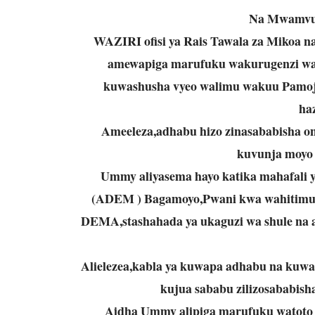
Na Mwamvu
WAZIRI ofisi ya Rais Tawala za Mikoa 
amewapiga marufuku wakurugenzi wa 
kuwashusha vyeo walimu wakuu Pamoja 
haz
Ameeleza,adhabu hizo zinasababisha on
kuvunja moyo 
Ummy aliyasema hayo katika mahafali 
(ADEM ) Bagamoyo,Pwani kwa wahitimu w
DEMA,stashahada ya ukaguzi wa shule na a
Alielezea,kabla ya kuwapa adhabu na kuwas
kujua sababu zilizosababisha
Aidha Ummy alipiga marufuku watoto 