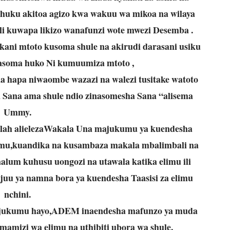
uku akitoa agizo kwa wakuu wa mikoa na wilaya
li kuwapa likizo wanafunzi wote mwezi Desemba .
ani mtoto kusoma shule na akirudi darasani usiku
anasoma huko Ni kumuumiza mtoto ,
a hapa niwaombe wazazi na walezi tusitake watoto
 Sana ama shule ndio zinasomesha Sana “alisema
Ummy.
ah alielezaWakala Una majukumu ya kuendesha
limu,kuandika na kusambaza makala mbalimbali na
aalum kuhusu uongozi na utawala katika elimu ili
juu ya namna bora ya kuendesha Taasisi za elimu
nchini.
majukumu hayo,ADEM inaendesha mafunzo ya muda
mamizi wa elimu na uthibiti ubora wa shule.