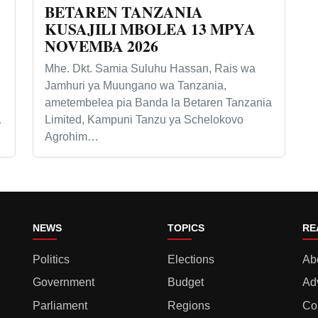
BETAREN TANZANIA
KUSAJILI MBOLEA 13 MPYA
NOVEMBA 2026
,
Mhe. Dkt. Samia Suluhu Hassan, Rais wa
Jamhuri ya Muungano wa Tanzania,
ametembelea pia Banda la Betaren Tanzania
…
Limited, Kampuni Tanzu ya Schelokovo
Agrohim…
NEWS
TOPICS
RE
Politics
Elections
Ab
Government
Budget
Ad
Parliament
Regions
Co