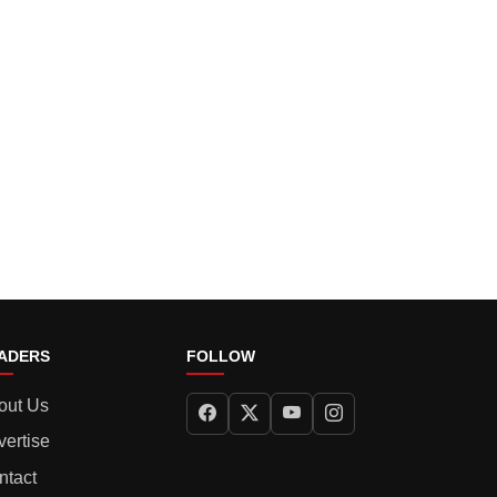
ADERS
FOLLOW
out Us
vertise
ntact