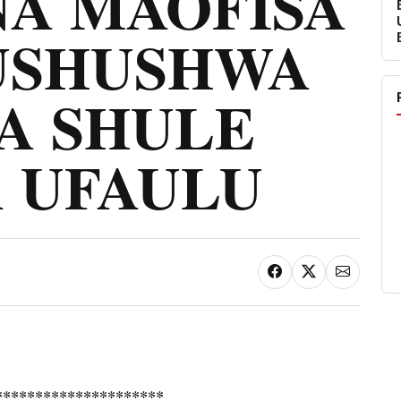
NA MAOFISA
USHUSHWA
A SHULE
 UFAULU
*********************