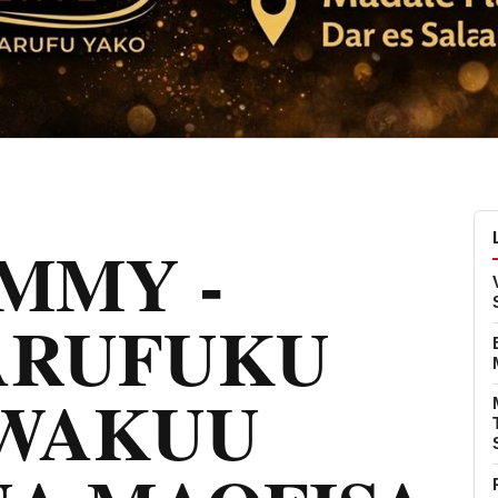
MMY -
ARUFUKU
WAKUU