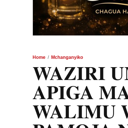
Home
Mchanganyiko
WAZIRI U
APIGA M
WALIMU 