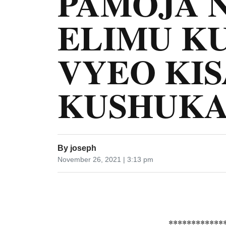
PAMOJA 
ELIMU K
VYEO KIS
KUSHUKA
By
joseph
November 26, 2021 | 3:13 pm
************