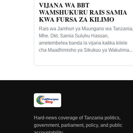
VIJANA WA BBT
WAMSHUKURU RAIS SAMIA
KWA FURSA ZA KILIMO
Rais wa Jamhuri ya Muungano wa Tanzania
Mhe. Dkt. Samia Suluhu Hassan,
ametembelea banda la vijana katika kilele
cha Maadhimisho ya Sikukuu ya Wakulima
Hard-news coverage of Tanzania politics,
government, parliament, policy, and public
accountability.