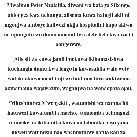
Mwalimu Peter Nzalalila, diwani wa kata ya Sikonge,
akiongea kwa uchungu, alisema kuwa haingii akilini
mgonjwa ambaye hajiwezi akija hospitalini hapo akiwa
na upungufu wa damu anaambiwa alete hela kwanza ili
aongezewe.
Alisisitiza kuwa jamii imekuwa ikihamasishwa
kuchangia damu kwa lengo la kuwasaidia wale wote
watakaokuwa na uhitaji wa huduma hiyo wakiwemo
akinamama wajawazito, wagonjwa na wanaopata ajali.
‘Mheshimiwa Mwenyekiti, watumishi wa namna hii
hatuwezi kuwafumbia macho, tunaomba uchunguzi
ufanyike na ikibainika kuwa malalamiko hayo yana
ukweli watumishi hao wachukuliwe hatua kali za