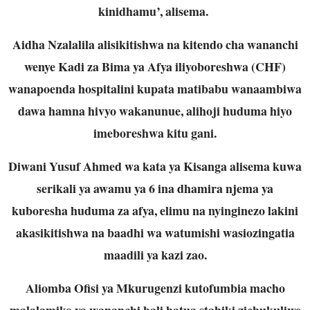
kinidhamu’, alisema.
Aidha Nzalalila alisikitishwa na kitendo cha wananchi
wenye Kadi za Bima ya Afya iliyoboreshwa (CHF)
wanapoenda hospitalini kupata matibabu wanaambiwa
dawa hamna hivyo wakanunue, alihoji huduma hiyo
imeboreshwa kitu gani.
Diwani Yusuf Ahmed wa kata ya Kisanga alisema kuwa
serikali ya awamu ya 6 ina dhamira njema ya
kuboresha huduma za afya, elimu na nyinginezo lakini
akasikitishwa na baadhi wa watumishi wasiozingatia
maadili ya kazi zao.
Aliomba Ofisi ya Mkurugenzi kutofumbia macho
malalamiko ya wananchi bali hatua stahiki zichukuliwe