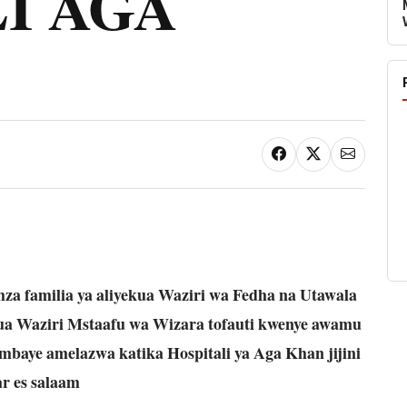
I AGA
a familia ya aliyekua Waziri wa Fedha na Utawala
kua Waziri Mstaafu wa Wizara tofauti kwenye awamu
mbaye amelazwa katika Hospitali ya Aga Khan jijini
r es salaam