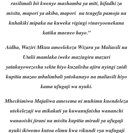
rasilimali hii kwenye mashamba ya miti, hifadhi za
misitu, mapori ya akiba, mapori na tengefu pamoja na
kuhakiki mipaka na kuweka vigingi vinavyoonekana
katika maeneo hayo.”
Aidha, Waziri Mkuu ameelekeza Wizara ya Maliasili na
Utalii mamlaka iweke mazingira mazuri
yatakayowezesha sekta hiyo kuzalisha ajira nyingi zaidi
kupitia mazao mbalimbali yatokanayo na maliasili hiyo
kama ufugaji wa nyuki.
Mheshimiwa Majaliwa amesema ni muhimu kuendeleza
utekelezaji wa mikakati ya kuwanufaisha wananchi
wanaoishi jirani na misitu kupitia miradi ya ufugaji
nyuki ikiwemo kutoa elimu kwa vikundi vya wafugaji