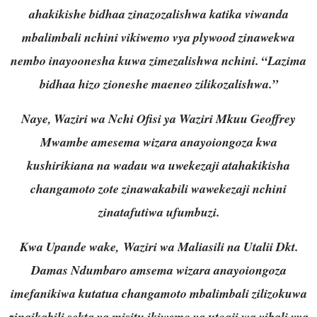
ahakikishe bidhaa zinazozalishwa katika viwanda
mbalimbali nchini vikiwemo vya plywood zinawekwa
nembo inayoonesha kuwa zimezalishwa nchini. “Lazima
bidhaa hizo zioneshe maeneo zilikozalishwa.”
Naye, Waziri wa Nchi Ofisi ya Waziri Mkuu Geoffrey
Mwambe amesema wizara anayoiongoza kwa
kushirikiana na wadau wa uwekezaji atahakikisha
changamoto zote zinawakabili wawekezaji nchini
zinatafutiwa ufumbuzi.
Kwa Upande wake, Waziri wa Maliasili na Utalii Dkt.
Damas Ndumbaro amsema wizara anayoiongoza
imefanikiwa kutatua changamoto mbalimbali zilizokuwa
zinaikabili sekta ya misitu ikiwemo ya utoaji wa vibali vya