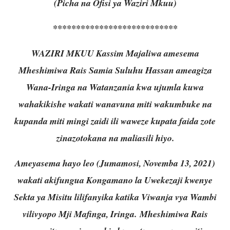
(Picha na Ofisi ya Waziri Mkuu)
***************************
WAZIRI MKUU Kassim Majaliwa amesema
Mheshimiwa Rais Samia Suluhu Hassan ameagiza
Wana-Iringa na Watanzania kwa ujumla kuwa
wahakikishe wakati wanavuna miti wakumbuke na
kupanda miti mingi zaidi ili waweze kupata faida zote
zinazotokana na maliasili hiyo.
Ameyasema hayo leo (Jumamosi, Novemba 13, 2021)
wakati akifungua Kongamano la Uwekezaji kwenye
Sekta ya Misitu lilifanyika katika Viwanja vya Wambi
vilivyopo Mji Mafinga, Iringa. Mheshimiwa Rais