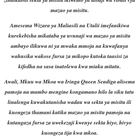
mazao ya misitu.
Amesema Wizara ya Maliasili na Utalii imefanikiwa
kurekebisha mikataba ya uvunaji wa mazao ya misitu
ambayo ilikuwa ni ya mwaka mmoja na kuwafanya
wahusika wakose fursa za mikopo kutoka taasisi za
kifedha na sasa inatolewa kwa miaka mitatu.
Awali, Mkuu wa Mkoa wa Iringa Queen Sendiga alisema
pamoja na mambo mengine kongamano hilo la siku tatu
linalenga kuwakutanisha wadau wa sekta ya misitu ili
kuongeza thamani katika mazao ya misitu pamoja na
kutangaza fursa za uwekezaji kwenye sekta hiyo, hivyo
kuongeza tija kwa mkoa.