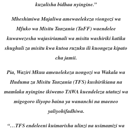
kuzalisha bidhaa nyingine.”
Mheshimiwa Majaliwa amewaelekeza viongozi wa
Mfuko wa Misitu Tanzania (TaFF) waendelee
kuwawezesha wajasiriamali wa misitu washiriki katika
shughuli za misitu kwa kutoa ruzuku ili kuongeza kipato
cha jamii.
Pia, Waziri Mkuu ameuelekeza uongozi wa Wakala wa
Huduma za Misitu Tanzania (TFS) kushirikiana na
mamlaka nyingine ikiwemo TAWA kuendeleza utatuzi wa
migogoro iliyopo baina ya wananchi na maeneo
yaliyohifadhiwa.
“…TFS endeleeni kuimarisha ulinzi na usimamizi wa