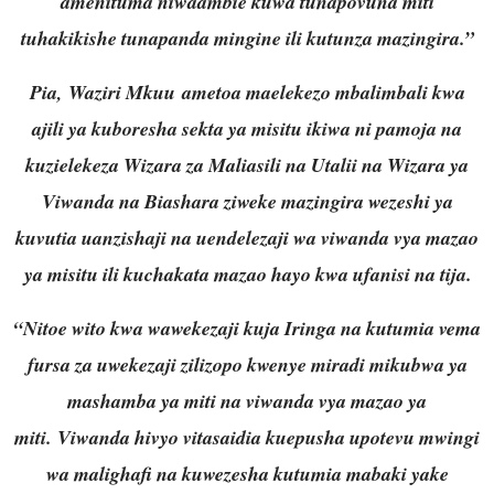
amenituma niwaambie kuwa tunapovuna miti
tuhakikishe tunapanda mingine ili kutunza mazingira.”
Pia, Waziri Mkuu ametoa maelekezo mbalimbali kwa
ajili ya kuboresha sekta ya misitu ikiwa ni pamoja na
kuzielekeza Wizara za Maliasili na Utalii na Wizara ya
Viwanda na Biashara ziweke mazingira wezeshi ya
kuvutia uanzishaji na uendelezaji wa viwanda vya mazao
ya misitu ili kuchakata mazao hayo kwa ufanisi na tija.
“Nitoe wito kwa wawekezaji kuja Iringa na kutumia vema
fursa za uwekezaji zilizopo kwenye miradi mikubwa ya
mashamba ya miti na viwanda vya mazao ya
miti. Viwanda hivyo vitasaidia kuepusha upotevu mwingi
wa malighafi na kuwezesha kutumia mabaki yake