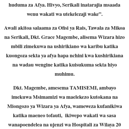
huduma za Afya. Hivyo, Serikali inatarajia msaada
wenu wakati wa utekelezaji wake”.
Awali akitoa salaama za Ofisi ya Rais, Tawala za Mikoa
na Serikali, Dkt. Grace Magembe, alisema Wizara hizo
mbili zimekuwa na ushirikiano wa karibu katika
kuongoza sekta ya afya hapa nchini kwa kushirikiana
na wadau wengine katika kuisukuma sekta hiyo
muhimu.
Dkt. Magembe, amesema TAMISEMI, ambayo
imekuwa Msimamizi wa maelekezo kutokana na
Miongozo ya Wizara ya Afya, wameweza kufanikiwa
katika maeneo tofauti, ikiwepo wakati wa sasa
wanapoendelea na ujenzi wa Hospitali za Wilaya 20