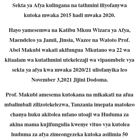
Sekta ya Afya kulingana na tathmini iliyofanywa
kutoka mwaka 2015 hadi mwaka 2020.
Hayo yamesemwa na Katibu Mkuu Wizara ya Afya,
Maendeleo ya Jamii, Jinsia, Wazee na Watoto Prof.
Abel Makubi wakati akifungua Mkutano wa 22 wa
kitaalam wa kutathmini utekelezaji wa vipaumbele vya
sekta ya afya kwa mwaka 2020/21 uliofanyika leo
November 3,2021 Jijini Dodoma.
Prof. Makubi amesema kutokana na mikakati na afua
mbalimbali zilizotekelezwa, Tanzania imepata matokeo
chanya huku akitolea mfano utoaji wa Huduma za
akina mama kujifungulia kwenye vituo vya kutolea
huduma za afya zimeongezeka kutoka asilimia 50