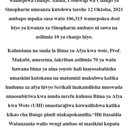
Sinopharm umeanza kutolewa tarehe 12 Oktoba, 2021
ambapo mpaka sasa watu 106,315 wamepokea dozi
hiyo ya kwanza ya Sinopharm ambayo ni sawa na
asilimia 10 ya chanjo hiyo.
Kuhusiana na suala la Bima ya Afya kwa wote, Prof.
Makubi, amesema, takriban asilimia 70 ya watu
hawana bima ya aina yoyote hali inayosababisha
umaskini kutokana na matumizi makubwa katika
huduma za afya hivyo Serikali inakamilisha muswada
unaosubiriwa kwa muda mrefu kuhusu Bima ya Afya
kwa Wote (UHI) unaotarajiwa kuwasilishwa katika
kikao cha Bunge pindi utakapokamilia.“Hii itasaidia
Watanzania walio wengi ambao ni masikini kupata