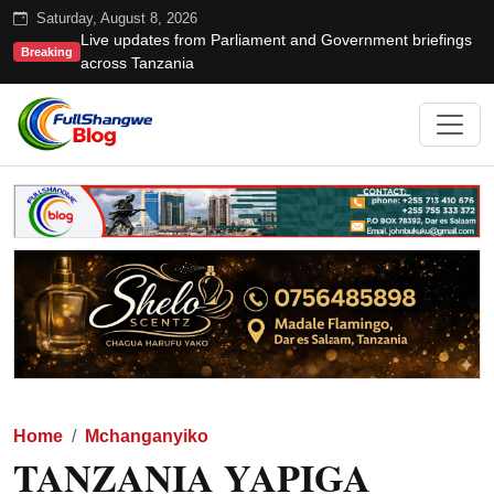
Saturday, August 8, 2026
Live updates from Parliament and Government briefings
Breaking
across Tanzania
Home
Mchanganyiko
TANZANIA YAPIGA