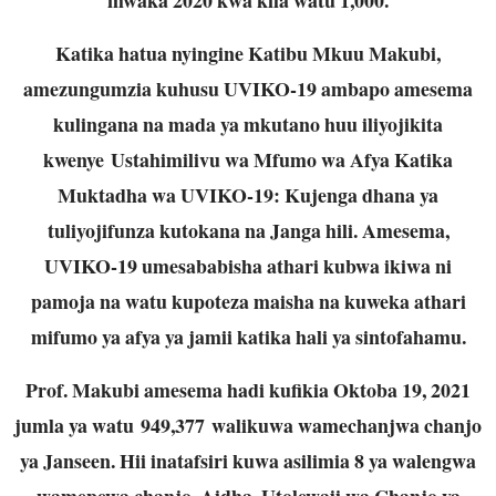
Katika hatua nyingine Katibu Mkuu Makubi,
amezungumzia kuhusu UVIKO-19 ambapo amesema
kulingana na mada ya mkutano huu iliyojikita
kwenye Ustahimilivu wa Mfumo wa Afya Katika
Muktadha wa UVIKO-19: Kujenga dhana ya
tuliyojifunza kutokana na Janga hili. Amesema,
UVIKO-19 umesababisha athari kubwa ikiwa ni
pamoja na watu kupoteza maisha na kuweka athari
mifumo ya afya ya jamii katika hali ya sintofahamu.
Prof. Makubi amesema hadi kufikia Oktoba 19, 2021
jumla ya watu 949,377 walikuwa wamechanjwa chanjo
ya Janseen. Hii inatafsiri kuwa asilimia 8 ya walengwa
wamepewa chanjo. Aidha, Utolewaji wa Chanjo ya