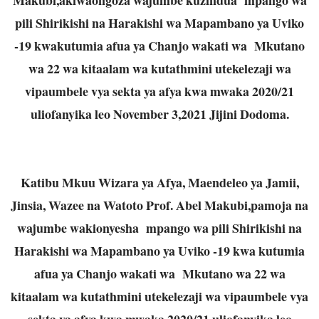
pili Shirikishi na Harakishi wa Mapambano ya Uviko
-19 kwakutumia afua ya Chanjo wakati wa Mkutano
wa 22 wa kitaalam wa kutathmini utekelezaji wa
vipaumbele vya sekta ya afya kwa mwaka 2020/21
uliofanyika leo November 3,2021 Jijini Dodoma.
Katibu Mkuu Wizara ya Afya, Maendeleo ya Jamii,
Jinsia, Wazee na Watoto Prof. Abel Makubi,pamoja na
wajumbe wakionyesha mpango wa pili Shirikishi na
Harakishi wa Mapambano ya Uviko -19 kwa kutumia
afua ya Chanjo wakati wa Mkutano wa 22 wa
kitaalam wa kutathmini utekelezaji wa vipaumbele vya
sekta ya afya kwa mwaka 2020/21 uliofanyika leo