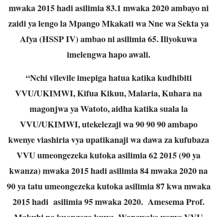
mwaka 2015 hadi asilimia 83.1 mwaka 2020 ambayo ni
zaidi ya lengo la Mpango Mkakati wa Nne wa Sekta ya
Afya (HSSP IV) ambao ni asilimia 65. Iliyokuwa
imelengwa hapo awali.
“Nchi vilevile imepiga hatua katika kudhibiti
VVU/UKIMWI, Kifua Kikuu, Malaria, Kuhara na
magonjwa ya Watoto, aidha katika suala la
VVU/UKIMWI, utekelezaji wa 90 90 90 ambapo
kwenye viashiria vya upatikanaji wa dawa za kufubaza
VVU umeongezeka kutoka asilimia 62 2015 (90 ya
kwanza) mwaka 2015 hadi asilimia 84 mwaka 2020 na
90 ya tatu umeongezeka kutoka asilimia 87 kwa mwaka
2015 hadi asilimia 95 mwaka 2020. Amesema Prof.
Makubi na kuongeza kuwa, Wanawake wenye VVU