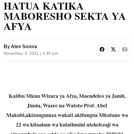
HATUA KATIKA
MABORESHO SEKTA YA
AFYA
By
Alex Sonna
November 3, 2021 | 4:40 pm
Katibu Mkuu Wizara ya Afya, Maendeleo ya Jamii,
Jinsia, Wazee na Watoto Prof. Abel
Makubi,akizungumza wakati akifungua Mkutano wa
22 wa kitaalam wa kutathmini utekelezaji wa
vipaumbele vya sekta ya afya kwa mwaka 2020/21