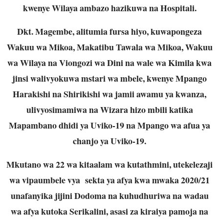
kwenye Wilaya ambazo hazikuwa na Hospitali.
Dkt. Magembe, alitumia fursa hiyo, kuwapongeza
Wakuu wa Mikoa, Makatibu Tawala wa Mikoa, Wakuu
wa Wilaya na Viongozi wa Dini na wale wa Kimila kwa
jinsi walivyokuwa mstari wa mbele, kwenye Mpango
Harakishi na Shirikishi wa jamii awamu ya kwanza,
ulivyosimamiwa na Wizara hizo mbili katika
Mapambano dhidi ya Uviko-19 na Mpango wa afua ya
chanjo ya Uviko-19.
Mkutano wa 22 wa kitaalam wa kutathmini, utekelezaji
wa vipaumbele vya sekta ya afya kwa mwaka 2020/21
unafanyika jijini Dodoma na kuhudhuriwa na wadau
wa afya kutoka Serikalini, asasi za kiraiya pamoja na