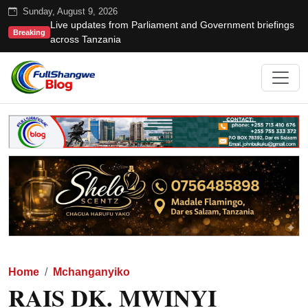
Sunday, August 9, 2026
Live updates from Parliament and Government briefings
Breaking
across Tanzania
Home
Mchanganyiko
RAIS DK. MWINYI