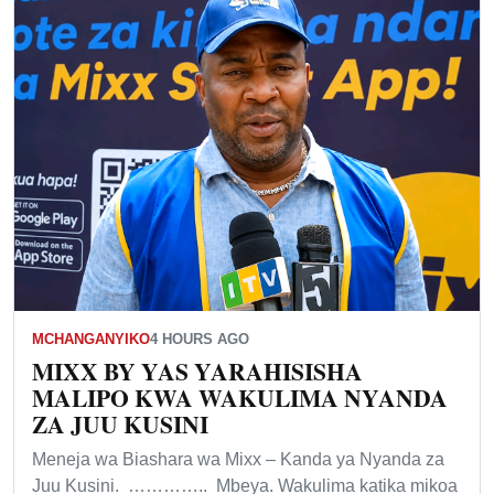
MCHANGANYIKO
4 HOURS AGO
MIXX BY YAS YARAHISISHA
MALIPO KWA WAKULIMA NYANDA
ZA JUU KUSINI
Meneja wa Biashara wa Mixx – Kanda ya Nyanda za
Juu Kusini. ………….. Mbeya. Wakulima katika mikoa