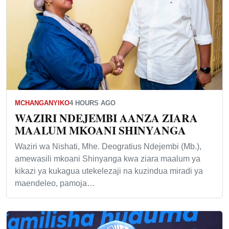
MCHANGANYIKO
4 HOURS AGO
WAZIRI NDEJEMBI AANZA ZIARA
MAALUM MKOANI SHINYANGA
Waziri wa Nishati, Mhe. Deogratius Ndejembi (Mb.),
amewasili mkoani Shinyanga kwa ziara maalum ya
kikazi ya kukagua utekelezaji na kuzindua miradi ya
maendeleo, pamoja…