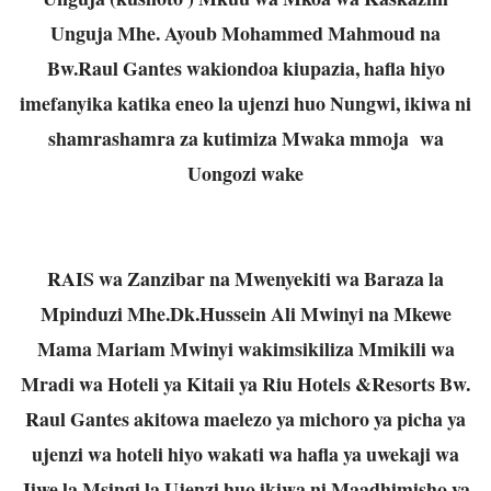
Unguja Mhe. Ayoub Mohammed Mahmoud na
Bw.Raul Gantes wakiondoa kiupazia, hafla hiyo
imefanyika katika eneo la ujenzi huo Nungwi, ikiwa ni
shamrashamra za kutimiza Mwaka mmoja wa
Uongozi wake
RAIS wa Zanzibar na Mwenyekiti wa Baraza la
Mpinduzi Mhe.Dk.Hussein Ali Mwinyi na Mkewe
Mama Mariam Mwinyi wakimsikiliza Mmikili wa
Mradi wa Hoteli ya Kitaii ya Riu Hotels &Resorts Bw.
Raul Gantes akitowa maelezo ya michoro ya picha ya
ujenzi wa hoteli hiyo wakati wa hafla ya uwekaji wa
Jiwe la Msingi la Ujenzi huo ikiwa ni Maadhimisho ya