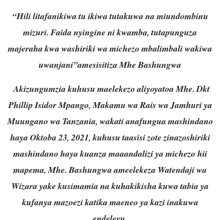
“Hili litafanikiwa tu ikiwa tutakuwa na miundombinu
mizuri. Faida nyingine ni kwamba, tutapunguza
majeraha kwa washiriki wa michezo mbalimbali wakiwa
uwanjani”amesisitiza Mhe Bashungwa
Akizungumzia kuhusu maelekezo aliyoyatoa Mhe. Dkt
Phillip Isidor Mpango, Makamu wa Rais wa Jamhuri ya
Muungano wa Tanzania, wakati anafungua mashindano
haya Oktoba 23, 2021, kuhusu taasisi zote zinazoshiriki
mashindano haya kuanza maaandalizi ya michezo hii
mapema, Mhe. Bashungwa ameelekeza Watendaji wa
Wizara yake kusimamia na kuhakikisha kuwa tabia ya
kufanya mazoezi katika maeneo ya kazi inakuwa
endelevu.