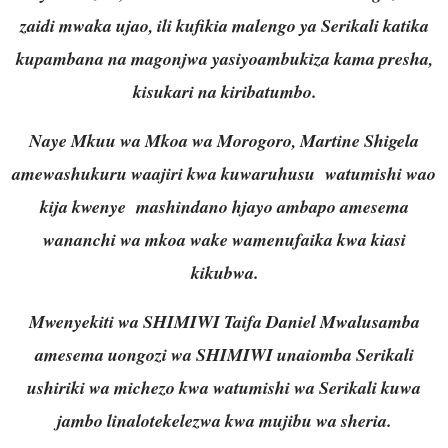
zaidi mwaka ujao, ili kufikia malengo ya Serikali katika
kupambana na magonjwa yasiyoambukiza kama presha,
kisukari na kiribatumbo.
Naye Mkuu wa Mkoa wa Morogoro, Martine Shigela
amewashukuru waajiri kwa kuwaruhusu watumishi wao
kija kwenye mashindano hjayo ambapo amesema
wananchi wa mkoa wake wamenufaika kwa kiasi
kikubwa.
Mwenyekiti wa SHIMIWI Taifa Daniel Mwalusamba
amesema uongozi wa SHIMIWI unaiomba Serikali
ushiriki wa michezo kwa watumishi wa Serikali kuwa
jambo linalotekelezwa kwa mujibu wa sheria.