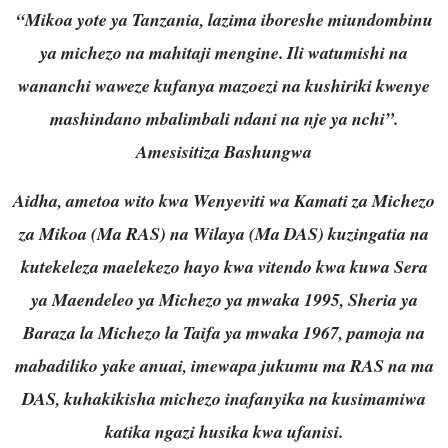
“Mikoa yote ya Tanzania, lazima iboreshe miundombinu
ya michezo na mahitaji mengine. Ili watumishi na
wananchi waweze kufanya mazoezi na kushiriki kwenye
mashindano mbalimbali ndani na nje ya nchi”.
Amesisitiza Bashungwa
Aidha, ametoa wito kwa Wenyeviti wa Kamati za Michezo
za Mikoa (Ma RAS) na Wilaya (Ma DAS) kuzingatia na
kutekeleza maelekezo hayo kwa vitendo kwa kuwa Sera
ya Maendeleo ya Michezo ya mwaka 1995, Sheria ya
Baraza la Michezo la Taifa ya mwaka 1967, pamoja na
mabadiliko yake anuai, imewapa jukumu ma RAS na ma
DAS, kuhakikisha michezo inafanyika na kusimamiwa
katika ngazi husika kwa ufanisi.