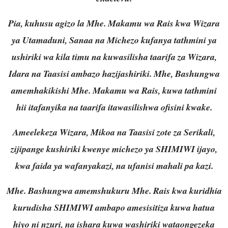
Pia, kuhusu agizo la Mhe. Makamu wa Rais kwa Wizara
ya Utamaduni, Sanaa na Michezo kufanya tathmini ya
ushiriki wa kila timu na kuwasilisha taarifa za Wizara,
Idara na Taasisi ambazo hazijashiriki. Mhe, Bashungwa
amemhakikishi Mhe. Makamu wa Rais, kuwa tathmini
hii itafanyika na taarifa itawasilishwa ofisini kwake.
Ameelekeza Wizara, Mikoa na Taasisi zote za Serikali,
zijipange kushiriki kwenye michezo ya SHIMIWI ijayo,
kwa faida ya wafanyakazi, na ufanisi mahali pa kazi.
Mhe. Bashungwa amemshukuru Mhe. Rais kwa kuridhia
kurudisha SHIMIWI ambapo amesisitiza kuwa hatua
hiyo ni nzuri, na ishara kuwa washiriki wataongezeka