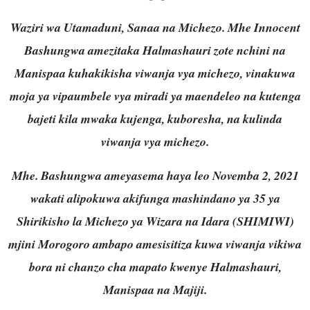
Waziri wa Utamaduni, Sanaa na Michezo. Mhe Innocent
Bashungwa amezitaka Halmashauri zote nchini na
Manispaa kuhakikisha viwanja vya michezo, vinakuwa
moja ya vipaumbele vya miradi ya maendeleo na kutenga
bajeti kila mwaka kujenga, kuboresha, na kulinda
viwanja vya michezo.
Mhe. Bashungwa ameyasema haya leo Novemba 2, 2021
wakati alipokuwa akifunga mashindano ya 35 ya
Shirikisho la Michezo ya Wizara na Idara (SHIMIWI)
mjini Morogoro ambapo amesisitiza kuwa viwanja vikiwa
bora ni chanzo cha mapato kwenye Halmashauri,
Manispaa na Majiji.