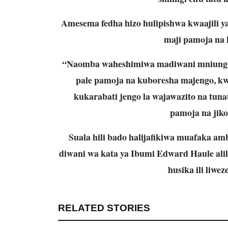
Amesema fedha hizo hulipishwa kwaajili 
maji pamoja na 
“Naomba waheshimiwa madiwani mniunge m
pale pamoja na kuboresha majengo, k
kukarabati jengo la wajawazito na tunat
pamoja na jik
Suala hili bado halijafikiwa muafaka a
diwani wa kata ya Ibumi Edward Haule ali
husika ili liwe
RELATED STORIES