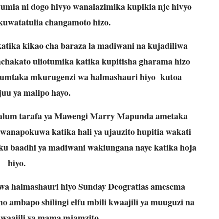
tumia ni dogo hivyo wanalazimika kupikia nje hivyo
kuwatatulia changamoto hizo.
 katika kikao cha baraza la madiwani na kujadiliwa
hakato uliotumika katika kupitisha gharama hizo
umtaka mkurugenzi wa halmashauri hiyo kutoa
uu ya malipo hayo.
 maalum tarafa ya Mawengi Marry Mapunda ametaka
wanapokuwa katika hali ya ujauzito hupitia wakati
 baadhi ya madiwani wakiungana naye katika hoja
hiyo.
wa halmashauri hiyo Sunday Deogratias amesema
no ambapo shilingi elfu mbili kwaajili ya muuguzi na
 kwaajili ya mama mjamzito.