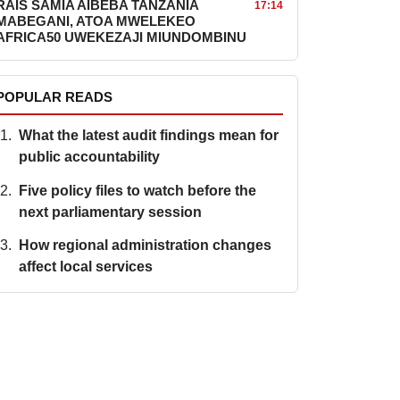
RAIS SAMIA AIBEBA TANZANIA
17:14
MABEGANI, ATOA MWELEKEO
AFRICA50 UWEKEZAJI MIUNDOMBINU
POPULAR READS
What the latest audit findings mean for
public accountability
Five policy files to watch before the
next parliamentary session
How regional administration changes
affect local services