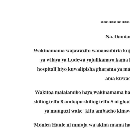
***********
Na. Damia
Wakinamama wajawazito wanaosubiria kuji
ya wilaya ya Ludewa yajulikanayo kama
hospitali hiyo kuwalipisha gharama ya 
ama kuwaon
Wakitoa malalamiko hayo wakinamama ha
shilingi elfu 8 ambapo shilingi elfu 5 ni g
ya muuguzi wake kitu ambacho kinaw
Monica Haule ni mmoja wa akina mama hao