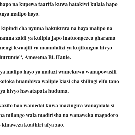
 hapo na kupewa taarifa kuwa hatakiwi kulala hapo
anya malipo hayo.
 kipindi cha nyuma hakukuwa na haya malipo na
 namna zaidi ya kulipia japo inatuongezea gharama
engi kwaajili ya maandalizi ya kujifungua hivyo
uhurumie”, Amesema Bi. Haule.
ya malipo hayo ya malazi wamekuwa wanapowasili
kotoka huambiwa walipie kiasi cha shilingi elfu tano
nya hivyo hawatapata huduma.
azito hao wamedai kuwa mazingira wanayolala si
lina milango wala madirisha na wanaweka magodoro
 kinaweza kuathiri afya zao.