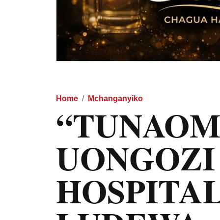
Home
Mchanganyiko
“TUNAOM
UONGOZI
HOSPITAL