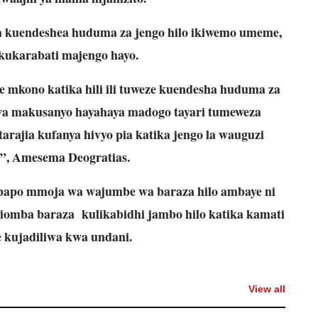
ya kuendeshea huduma za jengo hilo ikiwemo umeme,
kukarabati majengo hayo.
kono katika hili ili tuweze kuendesha huduma za
wa makusanyo hayahaya madogo tayari tumeweza
arajia kufanya hivyo pia katika jengo la wauguzi
o”, Amesema Deogratias.
mbapo mmoja wa wajumbe wa baraza hilo ambaye ni
liomba baraza kulikabidhi jambo hilo katika kamati
ze kujadiliwa kwa undani.
View all