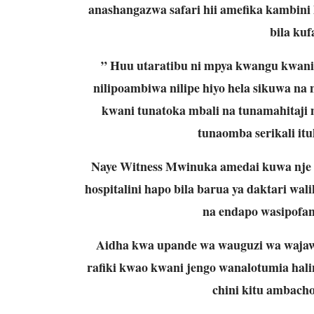
anashangazwa safari hii amefika kambini
bila kuf
” Huu utaratibu ni mpya kwangu kwani
nilipoambiwa nilipe hiyo hela sikuwa na
kwani tunatoka mbali na tunamahitaji m
tunaomba serikali it
Naye Witness Mwinuka amedai kuwa nje 
hospitalini hapo bila barua ya daktari wali
na endapo wasipofa
Aidha kwa upande wa wauguzi wa wajaw
rafiki kwao kwani jengo wanalotumia ha
chini kitu ambacho