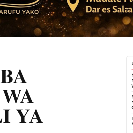
BA
 WA
I YA