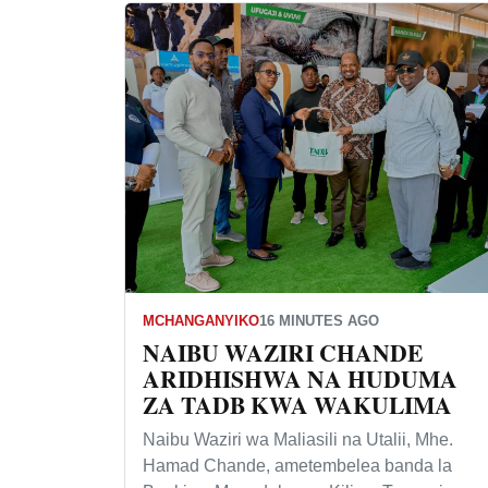
MCHANGANYIKO
16 MINUTES AGO
NAIBU WAZIRI CHANDE
ARIDHISHWA NA HUDUMA
ZA TADB KWA WAKULIMA
Naibu Waziri wa Maliasili na Utalii, Mhe.
Hamad Chande, ametembelea banda la