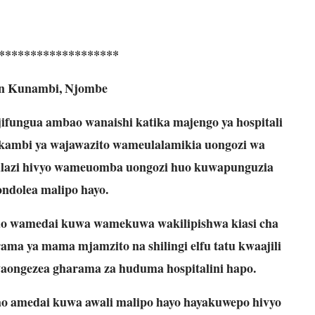
*******************
n Kunambi, Njombe
fungua ambao wanaishi katika majengo ya hospitali
 kambi ya wajawazito wameulalamikia uongozi wa
malazi hivyo wameuomba uongozi huo kuwapunguzia
dolea malipo hayo.
o wamedai kuwa wamekuwa wakilipishwa kiasi cha
harama ya mama mjamzito na shilingi elfu tatu kwaajili
aongezea gharama za huduma hospitalini hapo.
 amedai kuwa awali malipo hayo hayakuwepo hivyo