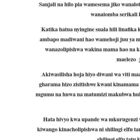
Sanjali na hilo pia wamesema jiko wanalo
wanaiomba serikali 
Katika hatua nyingine suala hili linafika
ambapo madiwani hao wamehoji juu ya mc
wanazolipishwa wakina mama hao na k
maelezo j
Akiwasilisha hoja hiyo diwani wa viti
gharama hizo zisitishwe kwani kinamama 
mgumu na huwa na matumizi makubwa huku
Hata hivyo kwa upande wa mkurugenzi 
kiwango kinacholipishwa ni shilingi elfu ta
shilingi elfu tatu