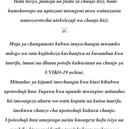
Hata hivyo, pamoja na faida za chanjo hizi, bado
kumekuwepo na upinzani miongoni mwa watanzania
unaozorotesha utekelezaji wa chanjo hizi.
Moja ya changamoto kubwa inayochangia mwamko
mdogo wa raia kujitokeza kuchanjwa ni kusambaa kwa
taarifa, imani na dhana potofu kuhusiana na chanjo ya
UVIKO-19 nchini.
Mitandao ya kijamii imechangia kwa kiasi kikubwa
upotoshaji huu. Ingawa kwa upande mwingine mitandao
hii imeongeza uhuru wa watu kupata na kutoa taarifa,
imekuwa chanzo cha upotoshaji kuhusu chanjo.
Upotoshaji huu umejenga na/au kuongeza hofu isiyo na