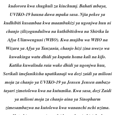
kudorora kwa shughuli za kiuchumj. Bahati mbaya,
UVIKO-19 hauna dawa mpaka sasa. Njia pekee ya
kudhibiti kusambaa kwa maambukizi ya ugonjwa huu ni
chanjo zilizogunduliwa na kuthibitishwa na Shirika la
Afya Ulimwenguni (WHO). Kwa mujibu wa WHO na
Wizara ya Afya ya Tanzania, chanjo hizi zina uwezo wa
kuwakinga watu dhidi ya kupata homa kali na kifo.
Katika kuwalinda raia wake dhidi ya ugonjwa huu,
Serikali imefanikisha upatikanaji wa dozi zaidi ya milioni
moja za chanjo ya UVIKO-19 ya Jensen Jensen ambazo
tayari zimetolewa kwa na kutumika. Kwa sasa, dozi Zaidi
ya milioni moja za chanjo aina ya Sinopharm
zimesambazwa na kutolewa kwa wananchi nchi nzima.