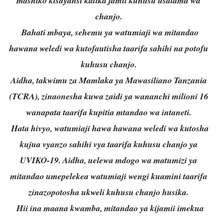
mashiko kisayansi katika jamii kuhusu usalama wa
chanjo.
Bahati mbaya, sehemu ya watumiaji wa mitandao
hawana weledi wa kutofautisha taarifa sahihi na potofu
kuhusu chanjo.
Aidha, takwimu za Mamlaka ya Mawasiliano Tanzania
(TCRA), zinaonesha kuwa zaidi ya wananchi milioni 16
wanapata taarifa kupitia mtandao wa intaneti.
Hata hivyo, watumiaji hawa hawana weledi wa kutosha
kujua vyanzo sahihi vya taarifa kuhusu chanjo ya
UVIKO-19. Aidha, uelewa mdogo wa matumizi ya
mitandao umepelekea watumiaji wengi kuamini taarifa
zinazopotosha ukweli kuhusu chanjo husika.
Hii ina maana kwamba, mitandao ya kijamii imekua