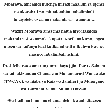
Mbarawa, ameahidi kutenga miradi maalum ya ujenzi
na ukarabati wa miundombinu mbalimbali
itakayotekelezwa na makandarasi wanawake.
Waziri Mbarawa amesema hatua hiyo itasaidia
makandarasi wanawake kupata uzoefu na kuwajengea
uwezo wa kufanya kazi katika miradi mikubwa kwenye
maeneo mbalimbali nchini.
Prof. Mbarawa amezungumza hayo jijini Dar es Salaam
wakati akizundua Chama cha Makandarasi Wanawake
(TWCA), kwa niaba ya Rais wa Jamhuri ya Muungano
wa Tanzania, Samia Suluhu Hassan.
“Serikali ina imani na chama hichi kwani kitaweza
kuzalisha watalaamu mahiri na wenye uzoefu wa