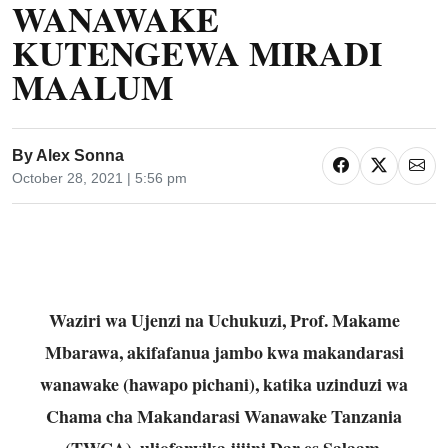
WANAWAKE
KUTENGEWA MIRADI
MAALUM
By
Alex Sonna
October 28, 2021 | 5:56 pm
Waziri wa Ujenzi na Uchukuzi, Prof. Makame
Mbarawa, akifafanua jambo kwa makandarasi
wanawake (hawapo pichani), katika uzinduzi wa
Chama cha Makandarasi Wanawake Tanzania
(TWCA), uliofanyika jijini Dar es Salaam.