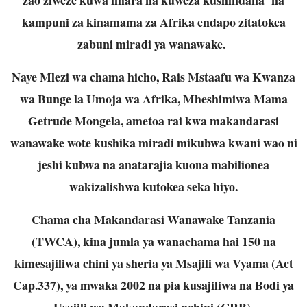
kampuni za kinamama za Afrika endapo zitatokea
zabuni miradi ya wanawake.
Naye Mlezi wa chama hicho, Rais Mstaafu wa Kwanza
wa Bunge la Umoja wa Afrika, Mheshimiwa Mama
Getrude Mongela, ametoa rai kwa makandarasi
wanawake wote kushika miradi mikubwa kwani wao ni
jeshi kubwa na anatarajia kuona mabilionea
wakizalishwa kutokea seka hiyo.
Chama cha Makandarasi Wanawake Tanzania
(TWCA), kina jumla ya wanachama hai 150 na
kimesajiliwa chini ya sheria ya Msajili wa Vyama (Act
Cap.337), ya mwaka 2002 na pia kusajiliwa na Bodi ya
Usajili wa Makandarasi nchini (CRB).