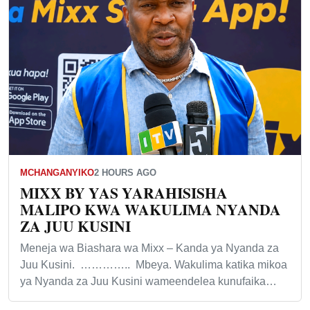
MCHANGANYIKO
2 HOURS AGO
MIXX BY YAS YARAHISISHA
MALIPO KWA WAKULIMA NYANDA
ZA JUU KUSINI
Meneja wa Biashara wa Mixx – Kanda ya Nyanda za
Juu Kusini. ………….. Mbeya. Wakulima katika mikoa
ya Nyanda za Juu Kusini wameendelea kunufaika…