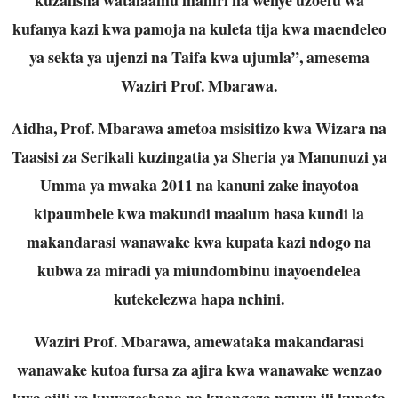
kufanya kazi kwa pamoja na kuleta tija kwa maendeleo
ya sekta ya ujenzi na Taifa kwa ujumla”, amesema
Waziri Prof. Mbarawa.
Aidha, Prof. Mbarawa ametoa msisitizo kwa Wizara na
Taasisi za Serikali kuzingatia ya Sheria ya Manunuzi ya
Umma ya mwaka 2011 na kanuni zake inayotoa
kipaumbele kwa makundi maalum hasa kundi la
makandarasi wanawake kwa kupata kazi ndogo na
kubwa za miradi ya miundombinu inayoendelea
kutekelezwa hapa nchini.
Waziri Prof. Mbarawa, amewataka makandarasi
wanawake kutoa fursa za ajira kwa wanawake wenzao
kwa ajili ya kuwezeshana na kuongeza nguvu ili kupata