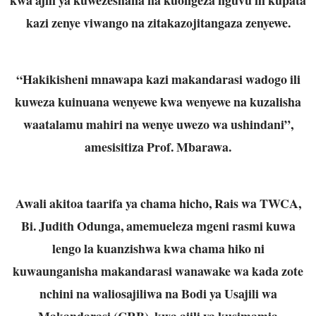
kazi zenye viwango na zitakazojitangaza zenyewe.
“Hakikisheni mnawapa kazi makandarasi wadogo ili
kuweza kuinuana wenyewe kwa wenyewe na kuzalisha
waatalamu mahiri na wenye uwezo wa ushindani”,
amesisitiza Prof. Mbarawa.
Awali akitoa taarifa ya chama hicho, Rais wa TWCA,
Bi. Judith Odunga, amemueleza mgeni rasmi kuwa
lengo la kuanzishwa kwa chama hiko ni
kuwaunganisha makandarasi wanawake wa kada zote
nchini na waliosajiliwa na Bodi ya Usajili wa
Makandarasi (CRB), kwa ajili ya kusimamia