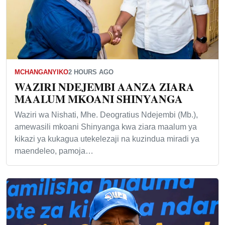
MCHANGANYIKO
2 HOURS AGO
WAZIRI NDEJEMBI AANZA ZIARA
MAALUM MKOANI SHINYANGA
Waziri wa Nishati, Mhe. Deogratius Ndejembi (Mb.),
amewasili mkoani Shinyanga kwa ziara maalum ya
kikazi ya kukagua utekelezaji na kuzindua miradi ya
maendeleo, pamoja…