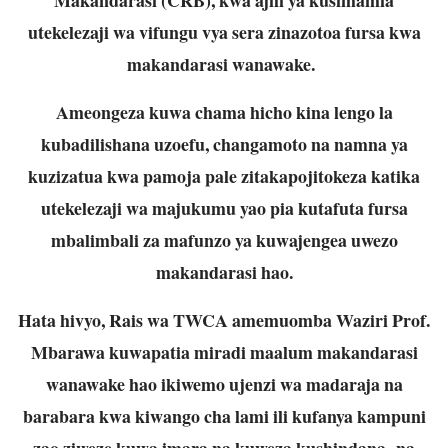
utekelezaji wa vifungu vya sera zinazotoa fursa kwa
makandarasi wanawake.
Ameongeza kuwa chama hicho kina lengo la
kubadilishana uzoefu, changamoto na namna ya
kuzizatua kwa pamoja pale zitakapojitokeza katika
utekelezaji wa majukumu yao pia kutafuta fursa
mbalimbali za mafunzo ya kuwajengea uwezo
makandarasi hao.
Hata hivyo, Rais wa TWCA amemuomba Waziri Prof.
Mbarawa kuwapatia miradi maalum makandarasi
wanawake hao ikiwemo ujenzi wa madaraja na
barabara kwa kiwango cha lami ili kufanya kampuni
zao ziweze kuwa imara na kuweza kushindana na