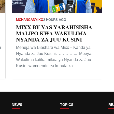
MCHANGANYIKO
2 HOURS AGO
MIXX BY YAS YARAHISISHA
MALIPO KWA WAKULIMA
NYANDA ZA JUU KUSINI
i
Meneja wa Biashara wa Mixx – Kanda ya
Nyanda za Juu Kusini. ………….. Mbeya.
Wakulima katika mikoa ya Nyanda za Juu
Kusini wameendelea kunufaika…
NEWS
TOPICS
RE