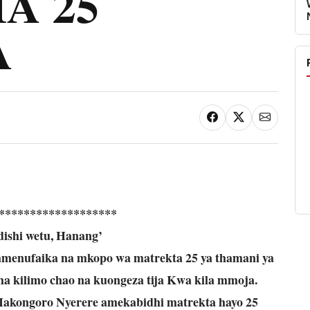
A 25
A
*******************
shi wetu, Hanang’
nufaika na mkopo wa matrekta 25 ya thamani ya
esha kilimo chao na kuongeza tija Kwa kila mmoja.
kongoro Nyerere amekabidhi matrekta hayo 25