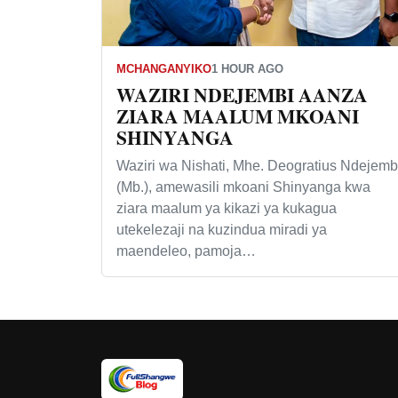
MCHANGANYIKO
1 HOUR AGO
WAZIRI NDEJEMBI AANZA
ZIARA MAALUM MKOANI
SHINYANGA
Waziri wa Nishati, Mhe. Deogratius Ndejemb
(Mb.), amewasili mkoani Shinyanga kwa
ziara maalum ya kikazi ya kukagua
utekelezaji na kuzindua miradi ya
maendeleo, pamoja…