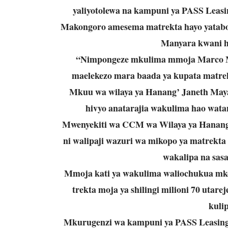
yaliyotolewa na kampuni ya PASS Leas
Makongoro amesema matrekta hayo yatab
Manyara kwani hi
“Nimpongeze mkulima mmoja Marco 
maelekezo mara baada ya kupata matre
Mkuu wa wilaya ya Hanang’ Janeth Mayan
hivyo anatarajia wakulima hao wata
Mwenyekiti wa CCM wa Wilaya ya Hanang
ni walipaji wazuri wa mikopo ya matrekt
wakalipa na sas
Mmoja kati ya wakulima waliochukua mk
trekta moja ya shilingi milioni 70 utare
kulip
Mkurugenzi wa kampuni ya PASS Leasing 