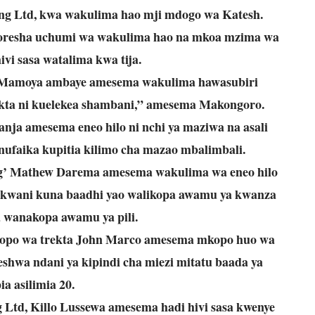
ing Ltd, kwa wakulima hao mji mdogo wa Katesh.
oresha uchumi wa wakulima hao na mkoa mzima wa
vi sasa watalima kwa tija.
Mamoya ambaye amesema wakulima hawasubiri
kta ni kuelekea shambani,” amesema Makongoro.
ja amesema eneo hilo ni nchi ya maziwa na asali
nufaika kupitia kilimo cha mazao mbalimbali.
’ Mathew Darema amesema wakulima wa eneo hilo
a kwani kuna baadhi yao walikopa awamu ya kwanza
a wanakopa awamu ya pili.
opo wa trekta John Marco amesema mkopo huo wa
jeshwa ndani ya kipindi cha miezi mitatu baada ya
ia asilimia 20.
Ltd, Killo Lussewa amesema hadi hivi sasa kwenye