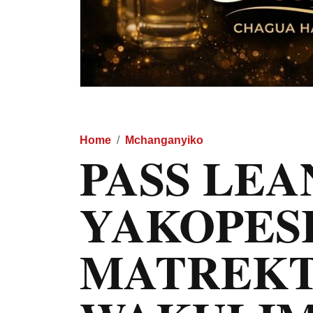
Home
Mchanganyiko
PASS LEA
YAKOPES
MATREKT