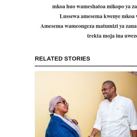
mkoa huo wameshatoa mikopo ya zana 
Lussewa amesema kwenye mkoa w
Amesema wameongeza matumizi ya zana 
trekta moja ina uwez
RELATED STORIES