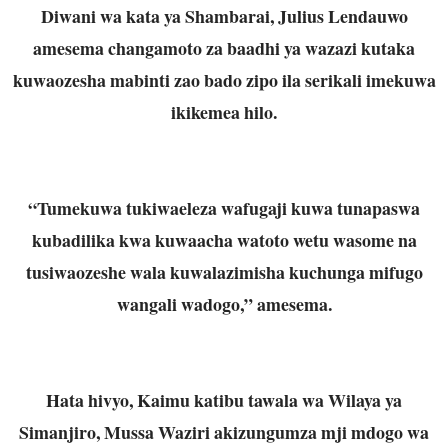
Diwani wa kata ya Shambarai, Julius Lendauwo
amesema changamoto za baadhi ya wazazi kutaka
kuwaozesha mabinti zao bado zipo ila serikali imekuwa
ikikemea hilo.
“Tumekuwa tukiwaeleza wafugaji kuwa tunapaswa
kubadilika kwa kuwaacha watoto wetu wasome na
tusiwaozeshe wala kuwalazimisha kuchunga mifugo
wangali wadogo,” amesema.
Hata hivyo, Kaimu katibu tawala wa Wilaya ya
Simanjiro, Mussa Waziri akizungumza mji mdogo wa