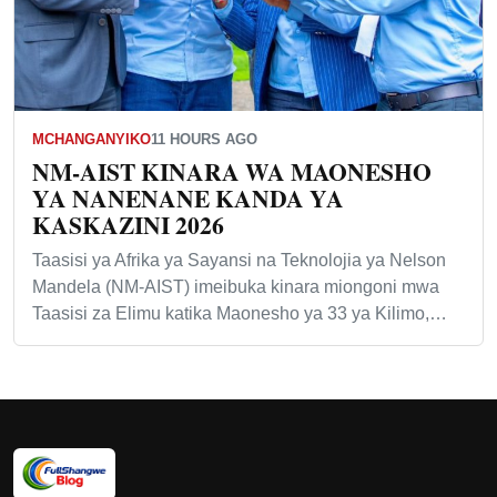
MCHANGANYIKO
11 HOURS AGO
NM-AIST KINARA WA MAONESHO
YA NANENANE KANDA YA
KASKAZINI 2026
Taasisi ya Afrika ya Sayansi na Teknolojia ya Nelson
Mandela (NM-AIST) imeibuka kinara miongoni mwa
Taasisi za Elimu katika Maonesho ya 33 ya Kilimo,…