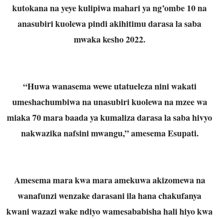
kutokana na yeye kulipiwa mahari ya ng’ombe 10 na
anasubiri kuolewa pindi akihitimu darasa la saba
mwaka kesho 2022.
“Huwa wanasema wewe utatueleza nini wakati
umeshachumbiwa na unasubiri kuolewa na mzee wa
miaka 70 mara baada ya kumaliza darasa la saba hivyo
nakwazika nafsini mwangu,” amesema Esupati.
Amesema mara kwa mara amekuwa akizomewa na
wanafunzi wenzake darasani ila hana chakufanya
kwani wazazi wake ndiyo wamesababisha hali hiyo kwa