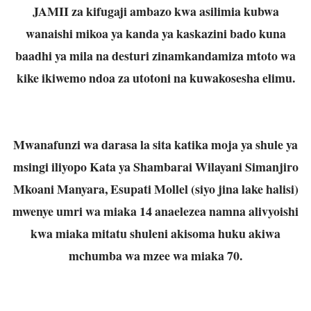
JAMII za kifugaji ambazo kwa asilimia kubwa
wanaishi mikoa ya kanda ya kaskazini bado kuna
baadhi ya mila na desturi zinamkandamiza mtoto wa
kike ikiwemo ndoa za utotoni na kuwakosesha elimu.
Mwanafunzi wa darasa la sita katika moja ya shule ya
msingi iliyopo Kata ya Shambarai Wilayani Simanjiro
Mkoani Manyara, Esupati Mollel (siyo jina lake halisi)
mwenye umri wa miaka 14 anaelezea namna alivyoishi
kwa miaka mitatu shuleni akisoma huku akiwa
mchumba wa mzee wa miaka 70.