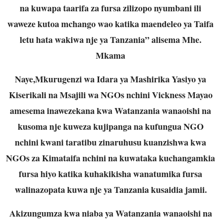
na kuwapa taarifa za fursa zilizopo nyumbani ili
waweze kutoa mchango wao katika maendeleo ya Taifa
letu hata wakiwa nje ya Tanzania” alisema Mhe.
Mkama
Naye,Mkurugenzi wa Idara ya Mashirika Yasiyo ya
Kiserikali na Msajili wa NGOs nchini Vickness Mayao
amesema inawezekana kwa Watanzania wanaoishi na
kusoma nje kuweza kujipanga na kufungua NGO
nchini kwani taratibu zinaruhusu kuanzishwa kwa
NGOs za Kimataifa nchini na kuwataka kuchangamkia
fursa hiyo katika kuhakikisha wanatumika fursa
walinazopata kuwa nje ya Tanzania kusaidia jamii.
Akizungumza kwa niaba ya Watanzania wanaoishi na