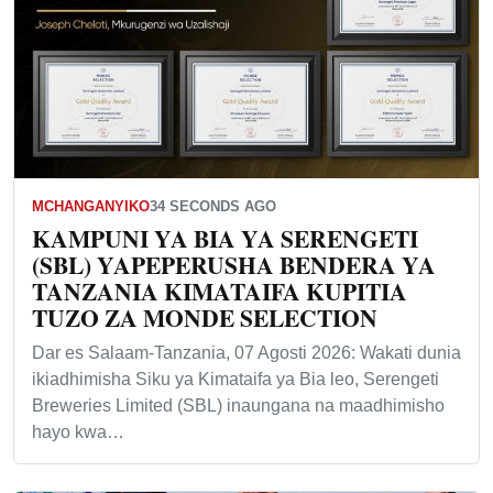
MCHANGANYIKO
34 SECONDS AGO
KAMPUNI YA BIA YA SERENGETI
(SBL) YAPEPERUSHA BENDERA YA
TANZANIA KIMATAIFA KUPITIA
TUZO ZA MONDE SELECTION
Dar es Salaam-Tanzania, 07 Agosti 2026: Wakati dunia
ikiadhimisha Siku ya Kimataifa ya Bia leo, Serengeti
Breweries Limited (SBL) inaungana na maadhimisho
hayo kwa…