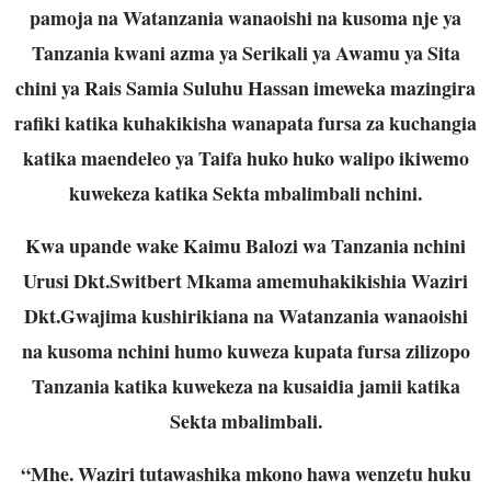
pamoja na Watanzania wanaoishi na kusoma nje ya
Tanzania kwani azma ya Serikali ya Awamu ya Sita
chini ya Rais Samia Suluhu Hassan imeweka mazingira
rafiki katika kuhakikisha wanapata fursa za kuchangia
katika maendeleo ya Taifa huko huko walipo ikiwemo
kuwekeza katika Sekta mbalimbali nchini.
Kwa upande wake Kaimu Balozi wa Tanzania nchini
Urusi Dkt.Switbert Mkama amemuhakikishia Waziri
Dkt.Gwajima kushirikiana na Watanzania wanaoishi
na kusoma nchini humo kuweza kupata fursa zilizopo
Tanzania katika kuwekeza na kusaidia jamii katika
Sekta mbalimbali.
“Mhe. Waziri tutawashika mkono hawa wenzetu huku