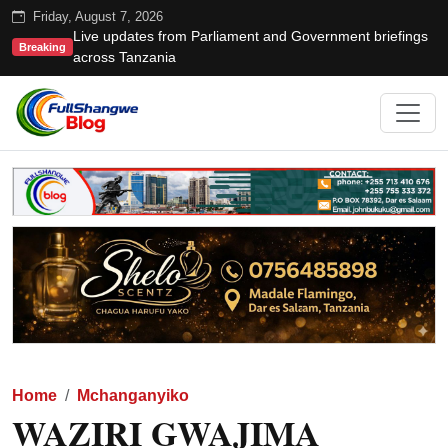
Friday, August 7, 2026
Live updates from Parliament and Government briefings
Breaking
across Tanzania
Home
Mchanganyiko
WAZIRI GWAJIMA