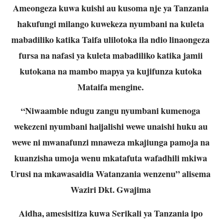
Ameongeza kuwa kuishi au kusoma nje ya Tanzania
hakufungi milango kuwekeza nyumbani na kuleta
mabadiliko katika Taifa ulilotoka ila ndio linaongeza
fursa na nafasi ya kuleta mabadiliko katika jamii
kutokana na mambo mapya ya kujifunza kutoka
Mataifa mengine.
“Niwaambie ndugu zangu nyumbani kumenoga
wekezeni nyumbani haijalishi wewe unaishi huku au
wewe ni mwanafunzi mnaweza mkajiunga pamoja na
kuanzisha umoja wenu mkatafuta wafadhili mkiwa
Urusi na mkawasaidia Watanzania wenzenu” alisema
Waziri Dkt. Gwajima
Aidha, amesisitiza kuwa Serikali ya Tanzania ipo