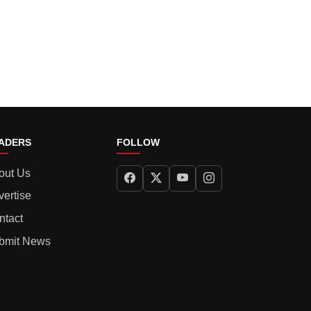
ADERS
FOLLOW
out Us
vertise
ntact
bmit News