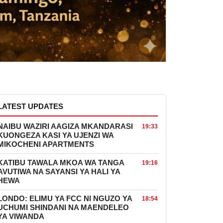
LATEST UPDATES
NAIBU WAZIRI AAGIZA MKANDARASI
19:33
KUONGEZA KASI YA UJENZI WA
MIKOCHENI APARTMENTS
KATIBU TAWALA MKOA WA TANGA
19:16
AVUTIWA NA SAYANSI YA HALI YA
HEWA
LONDO: ELIMU YA FCC NI NGUZO YA
18:54
UCHUMI SHINDANI NA MAENDELEO
YA VIWANDA