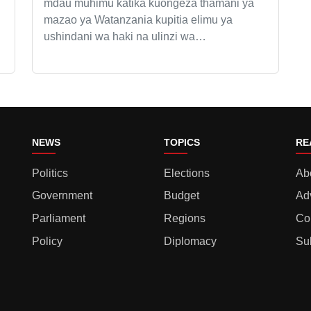
mdau muhimu katika kuongeza thamani ya
mazao ya Watanzania kupitia elimu ya
ushindani wa haki na ulinzi wa…
NEWS
TOPICS
RE
Politics
Elections
Ab
Government
Budget
Ad
Parliament
Regions
Co
Policy
Diplomacy
Su