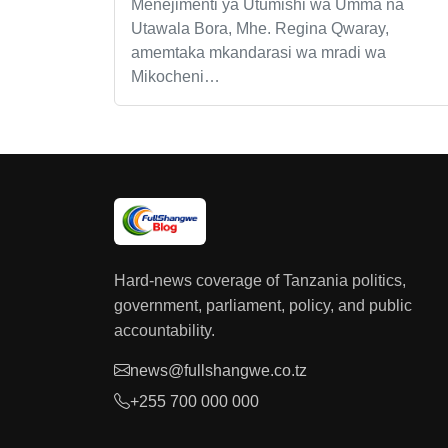
Menejimenti ya Utumishi wa Umma na
Utawala Bora, Mhe. Regina Qwaray,
amemtaka mkandarasi wa mradi wa
Mikocheni…
Hard-news coverage of Tanzania politics,
government, parliament, policy, and public
accountability.
news@fullshangwe.co.tz
+255 700 000 000