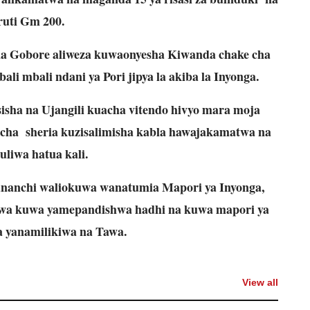
ruti Gm 200.
 na Gobore aliweza kuwaonyesha Kiwanda chake cha
i mbali ndani ya Pori jipya la akiba la Inyonga.
sisha na Ujangili kuacha vitendo hivyo mara moja
cha sheria kuzisalimisha kabla hawajakamatwa na
liwa hatua kali.
ananchi waliokuwa wanatumia Mapori ya Inyonga,
wa kuwa yamepandishwa hadhi na kuwa mapori ya
a yanamilikiwa na Tawa.
View all