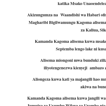
katika Msako Unaoendelea
Akizungumza na Waandishi wa Habari ofi
Magharibi Bigilwamungu Kagoma alisema 
za Kaliua, Si
Kamanda Kagoma alisema kuwa msako 
Septemba lengo lake ni kus
Alisema miongoni mwa bunduki ziliz
iliyotengenezwa kienyeji ambazo 
Aliongeza kuwa kati ya majangili hao mm
akiwa na bundu
Kamanda Kagoma alisema kuwa jangili wa p
Jumuiya ya Uyumbu Wilaya ya Urambo pia 