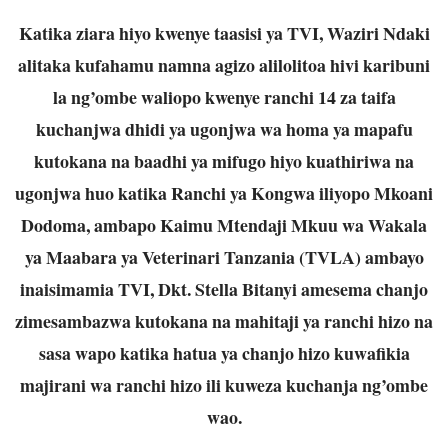
Katika ziara hiyo kwenye taasisi ya TVI, Waziri Ndaki
alitaka kufahamu namna agizo alilolitoa hivi karibuni
la ng’ombe waliopo kwenye ranchi 14 za taifa
kuchanjwa dhidi ya ugonjwa wa homa ya mapafu
kutokana na baadhi ya mifugo hiyo kuathiriwa na
ugonjwa huo katika Ranchi ya Kongwa iliyopo Mkoani
Dodoma, ambapo Kaimu Mtendaji Mkuu wa Wakala
ya Maabara ya Veterinari Tanzania (TVLA) ambayo
inaisimamia TVI, Dkt. Stella Bitanyi amesema chanjo
zimesambazwa kutokana na mahitaji ya ranchi hizo na
sasa wapo katika hatua ya chanjo hizo kuwafikia
majirani wa ranchi hizo ili kuweza kuchanja ng’ombe
wao.