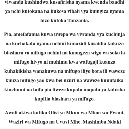
viwanda kushindwa kusafirisha nyama kwenda baadhi
ya nchi kutokana na kukosa vibali vya kuingiza nyama
hizo kutoka Tanzania.
Pia, amefafanua kuwa uwepo wa viwanda vya kuchinja
na kuchakata nyama nchini kunazidi kusaidia kukuza
biashara ya mifugo nchini na kuongeza wigo wa soko la
mifugo hivyo ni muhimu kwa wafugaji kuanza
kuhakikisha wanakuwa na mifugo iliyo bora ili waweze
kuuza mifugo yao kwa bei nzuri na waweze kunufaika
kiuchumi na taifa pia liweze kupata mapato ya kutosha
kupitia biashara ya mifugo.
Awali akiwa katika Ofisi ya Mkuu wa Mkoa wa Pwani,
Waziri wa Mifugo na Uvuvi Mhe. Mashimba Ndaki