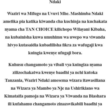
Ndaki
Waziri wa Mifugo na Uvuvi Mhe. Mashimba Ndaki
amefika pia katika kiwanda cha kuchinja na kuchakata
nyama cha TAN CHOICE kilichopo Wilayani Kibaha,
na kubainisha kuwa umuhimu wa uwepo wa viwanda
hivyo kutasaidia kubadilisha fikra za wafugaji kwa
kuingia kwenye ufugaji bora.
Kuhusu changamoto ya vibali vya kuingiza nyama
zilizochakatwa kwenye baadhi ya nchi kutoka
Tanzania, Waziri Ndaki amesema wizara itawasiliana
na Wizara ya Mambo ya Nje na Ushirikiano wa
Kimataifa pamoja na Wizara ya Viwanda na Biashara
ili kufahamu changamoto zinazovikabili baadhi ya