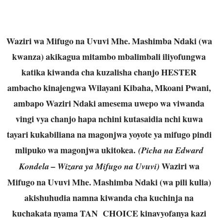
Waziri wa Mifugo na Uvuvi Mhe. Mashimba Ndaki (wa
kwanza) akikagua mitambo mbalimbali iliyofungwa
katika kiwanda cha kuzalisha chanjo HESTER
ambacho kinajengwa Wilayani Kibaha, Mkoani Pwani,
ambapo Waziri Ndaki amesema uwepo wa viwanda
vingi vya chanjo hapa nchini kutasaidia nchi kuwa
tayari kukabiliana na magonjwa yoyote ya mifugo pindi
mlipuko wa magonjwa ukitokea.
(Picha na Edward
Waziri wa
Kondela – Wizara ya Mifugo na Uvuvi)
Mifugo na Uvuvi Mhe. Mashimba Ndaki (wa pili kulia)
akishuhudia namna kiwanda cha kuchinja na
kuchakata nyama TAN CHOICE kinavyofanya kazi