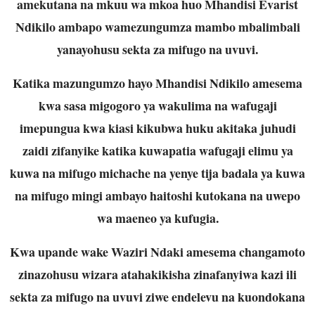
amekutana na mkuu wa mkoa huo Mhandisi Evarist
Ndikilo ambapo wamezungumza mambo mbalimbali
yanayohusu sekta za mifugo na uvuvi.
Katika mazungumzo hayo Mhandisi Ndikilo amesema
kwa sasa migogoro ya wakulima na wafugaji
imepungua kwa kiasi kikubwa huku akitaka juhudi
zaidi zifanyike katika kuwapatia wafugaji elimu ya
kuwa na mifugo michache na yenye tija badala ya kuwa
na mifugo mingi ambayo haitoshi kutokana na uwepo
wa maeneo ya kufugia.
Kwa upande wake Waziri Ndaki amesema changamoto
zinazohusu wizara atahakikisha zinafanyiwa kazi ili
sekta za mifugo na uvuvi ziwe endelevu na kuondokana