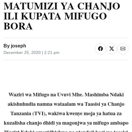
MATUMIZI YA CHANJO
ILI KUPATA MIFUGO
BORA
By
joseph
December 25, 2020 | 2:21 pm
Waziri wa Mifugo na Uvuvi Mhe. Mashimba Ndaki
akishuhudia namna wataalam wa Taasisi ya Chanjo
Tanzania (TVI), wakiwa kwenye moja ya hatua za
kuzalisha chanjo dhidi ya magonjwa ya mifugo ambapo
Waziri Ndaki ameridhishwa na utendaji kazi wa taasisi