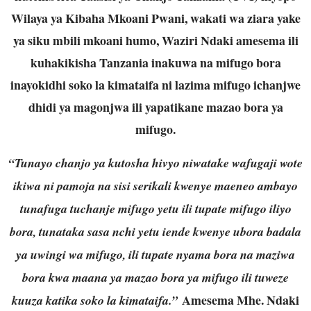
Wilaya ya Kibaha Mkoani Pwani, wakati wa ziara yake
ya siku mbili mkoani humo, Waziri Ndaki amesema ili
kuhakikisha Tanzania inakuwa na mifugo bora
inayokidhi soko la kimataifa ni lazima mifugo ichanjwe
dhidi ya magonjwa ili yapatikane mazao bora ya
mifugo.
“Tunayo chanjo ya kutosha hivyo niwatake wafugaji wote
ikiwa ni pamoja na sisi serikali kwenye maeneo ambayo
tunafuga tuchanje mifugo yetu ili tupate mifugo iliyo
bora, tunataka sasa nchi yetu iende kwenye ubora badala
ya uwingi wa mifugo, ili tupate nyama bora na maziwa
bora kwa maana ya mazao bora ya mifugo ili tuweze
Amesema Mhe. Ndaki
kuuza katika soko la kimataifa.”