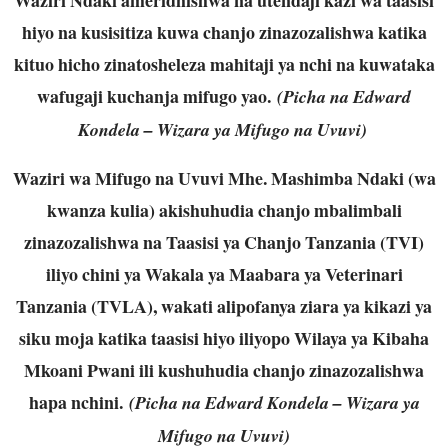
hiyo na kusisitiza kuwa chanjo zinazozalishwa katika
kituo hicho zinatosheleza mahitaji ya nchi na kuwataka
wafugaji kuchanja mifugo yao.
(Picha na Edward
Kondela – Wizara ya Mifugo na Uvuvi)
Waziri wa Mifugo na Uvuvi Mhe. Mashimba Ndaki (wa
kwanza kulia) akishuhudia chanjo mbalimbali
zinazozalishwa na Taasisi ya Chanjo Tanzania (TVI)
iliyo chini ya Wakala ya Maabara ya Veterinari
Tanzania (TVLA), wakati alipofanya ziara ya kikazi ya
siku moja katika taasisi hiyo iliyopo Wilaya ya Kibaha
Mkoani Pwani ili kushuhudia chanjo zinazozalishwa
hapa nchini.
(Picha na Edward Kondela – Wizara ya
Mifugo na Uvuvi)