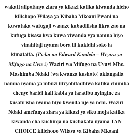
wakati alipofanya ziara ya kikazi katika kiwanda hicho
kilichopo Wilaya ya Kibaha Mkoani Pwani na
kuwataka wafugaji waanze kubadilisha fikra zao na
kufuga kisasa kwa kuwa viwanda vya namna hiyo
vinahitaji nyama bora ili kukidhi soko la
kimataifa.
(Picha na Edward Kondela – Wizara ya
Waziri wa Mifugo na Uvuvi Mhe.
Mifugo na Uvuvi)
Mashimba Ndaki (wa kwanza kushoto) akiangalia
namna nyama ya mbuzi ilivyohifadhiwa katika chumba
chenye baridi kali kabla ya taratibu nyingine za
kusafirisha nyama hiyo kwenda nje ya nchi. Waziri
Ndaki amefanya ziara ya kikazi ya siku moja katika
kiwanda cha kuchinja na kuchakata nyama TAN
CHOICE kilichopo Wilaya ya Kibaha Mkoani