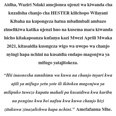
Aidha, Waziri Ndaki amejionea ujenzi wa kiwanda cha
kuzalisha chanjo cha HESTER kilichopo Wilayani
Kibaha na kupongeza hatua mbalimbali ambazo
zimefikiwa katika ujenzi huo na kusema mara kiwanda
hicho kitakapoanza kufanya kazi Mwezi Aprili Mwaka
2021, kitasaidia kuongeza wigo wa uwepo wa chanjo
nyingi hapa nchini na kusaidia endapo magonjwa ya
mifugo yatajitokeza.
“Hii inaonesha umuhimu wa kuwa na chanjo tayari kwa
ajili ya mifugo yetu yote ili ikitokea magonjwa ya
milipuko tuweze kupata mahali pa kusaidiwa kwa karibu
na pengine kwa bei nafuu kwa kuwa chanjo hizi
Amefafanua Mhe.
zitakuwa zinazalishwa hapa nchini.”