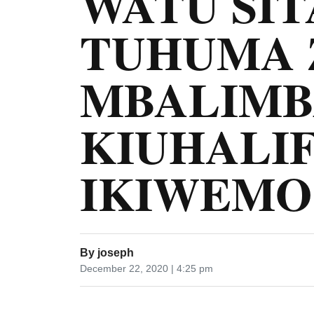
WATU SI
TUHUMA 
MBALIMB
KIUHALI
IKIWEMO
By
joseph
December 22, 2020 | 4:25 pm