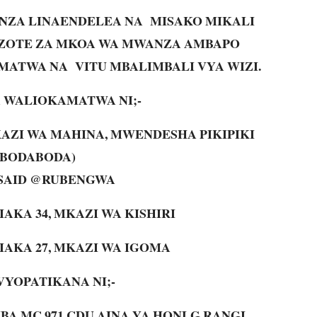
ANZA LINAENDELEA NA MISAKO MIKALI
YA ZOTE ZA MKOA WA MWANZA AMBAPO
ATWA NA VITU MBALIMBALI VYA WIZI.
WALIOKAMATWA NI;-
MKAZI WA MAHINA, MWENDESHA PIKIPIKI
(BODABODA)
 SAID @RUBENGWA
IAKA 34, MKAZI WA KISHIRI
IAKA 27, MKAZI WA IGOMA
VYOPATIKANA NI;-
BA MC 971 CDU AINA YA HONLG RANGI