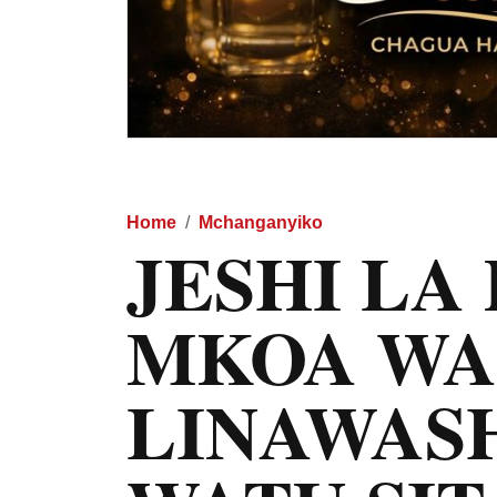
Home
Mchanganyiko
JESHI LA 
MKOA WA
LINAWASH