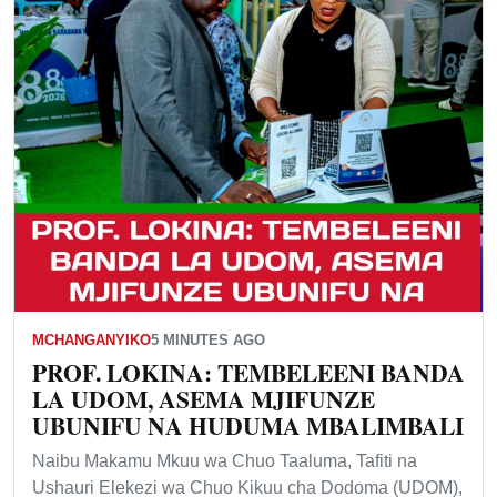
MCHANGANYIKO
5 MINUTES AGO
PROF. LOKINA: TEMBELEENI BANDA
LA UDOM, ASEMA MJIFUNZE
UBUNIFU NA HUDUMA MBALIMBALI
Naibu Makamu Mkuu wa Chuo Taaluma, Tafiti na
Ushauri Elekezi wa Chuo Kikuu cha Dodoma (UDOM),