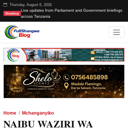
Thursday, August 6, 2026
Live updates from Parliament and Government briefings
Breaking
across Tanzania
Home
Mchanganyiko
NAIBU WAZIRI WA