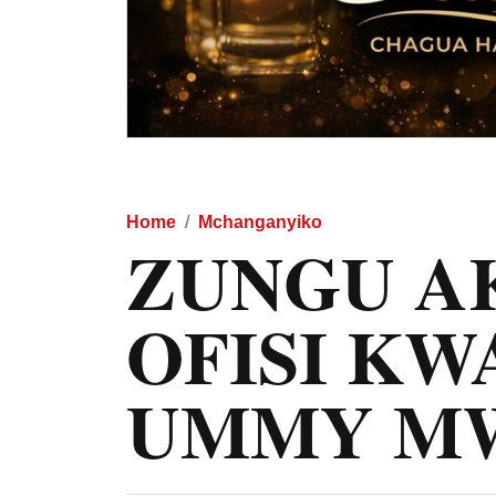
Home
Mchanganyiko
ZUNGU A
OFISI KW
UMMY M