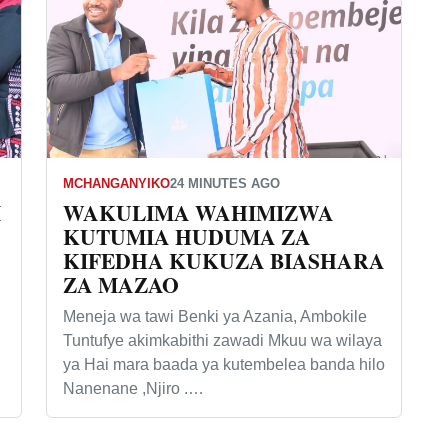
MCHANGANYIKO
24 MINUTES AGO
I
WAKULIMA WAHIMIZWA
KUTUMIA HUDUMA ZA
KIFEDHA KUKUZA BIASHARA
ZA MAZAO
Meneja wa tawi Benki ya Azania, Ambokile
Tuntufye akimkabithi zawadi Mkuu wa wilaya
ya Hai mara baada ya kutembelea banda hilo
Nanenane ,Njiro .…