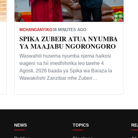
MCHANGANYIKO
38 MINUTES AGO
SPIKA ZUBEIR ATUA NYUMBA
YA MAAJABU NGORONGORO
Waswahili husema nyumba njema haikosi
wageni na hii imedhihirika leo tarehe 4
Agosti, 2026 baada ya Spika wa Baraza la
Wawakilishi Zanzibar mhe Zubeir…
NEWS
TOPICS
RE