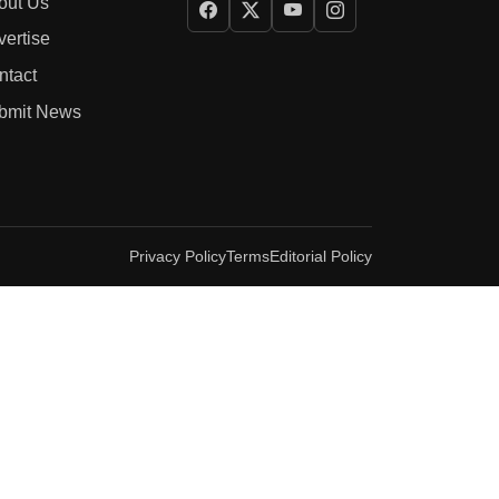
out Us
vertise
ntact
bmit News
Privacy Policy
Terms
Editorial Policy