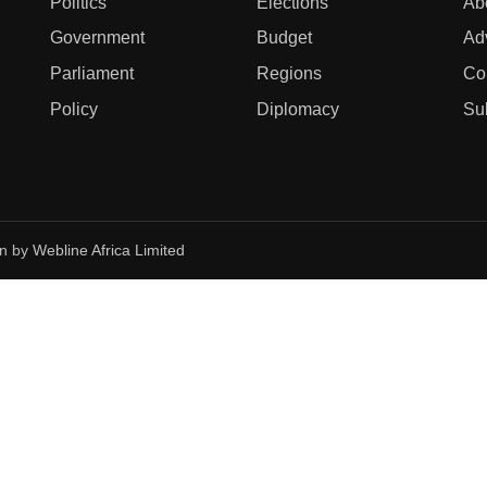
Politics
Elections
Ab
Government
Budget
Ad
Parliament
Regions
Co
Policy
Diplomacy
Su
gn by
Webline Africa Limited