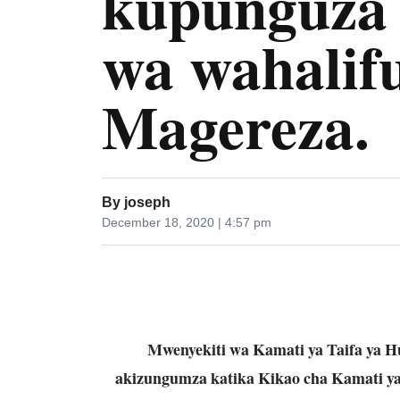
kupunguza
wa wahalif
Magereza.
By
joseph
December 18, 2020 | 4:57 pm
Mwenyekiti wa Kamati ya Taifa ya H
akizungumza katika Kikao cha Kamati y