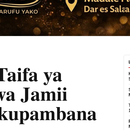
Taifa ya
a Jamii
a kupambana