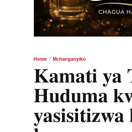
Home
Mchanganyiko
Kamati ya 
Huduma kw
yasisitizw