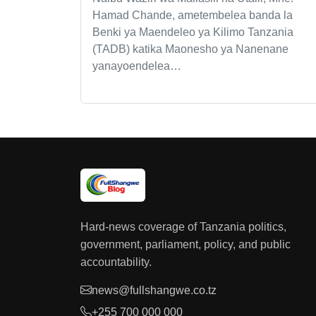
Hamad Chande, ametembelea banda la
Benki ya Maendeleo ya Kilimo Tanzania
(TADB) katika Maonesho ya Nanenane
yanayoendelea…
Hard-news coverage of Tanzania politics,
government, parliament, policy, and public
accountability.
news@fullshangwe.co.tz
+255 700 000 000