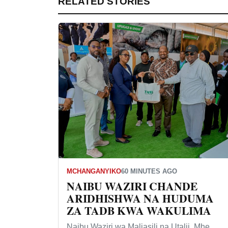
RELATED STORIES
MCHANGANYIKO
60 MINUTES AGO
NAIBU WAZIRI CHANDE
ARIDHISHWA NA HUDUMA
ZA TADB KWA WAKULIMA
Naibu Waziri wa Maliasili na Utalii, Mhe.