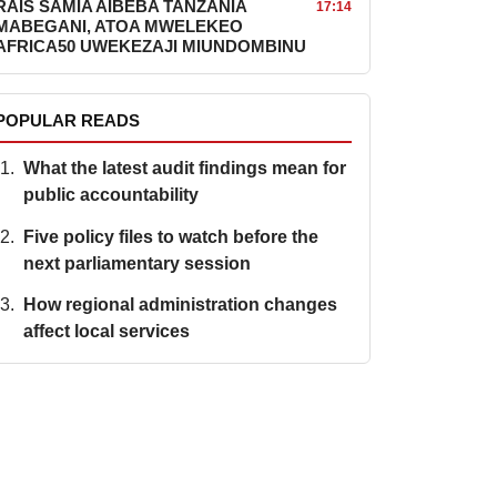
RAIS SAMIA AIBEBA TANZANIA
17:14
MABEGANI, ATOA MWELEKEO
AFRICA50 UWEKEZAJI MIUNDOMBINU
POPULAR READS
What the latest audit findings mean for
public accountability
Five policy files to watch before the
next parliamentary session
How regional administration changes
affect local services