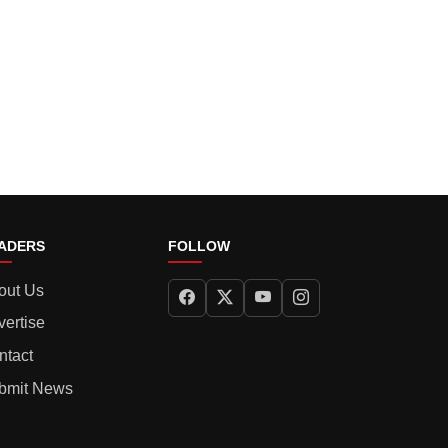
ADERS
FOLLOW
out Us
vertise
ntact
bmit News