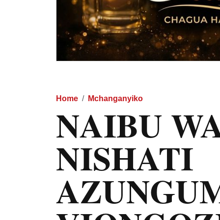
Home
Mchanganyiko
NAIBU WA
NISHATI
AZUNGUM