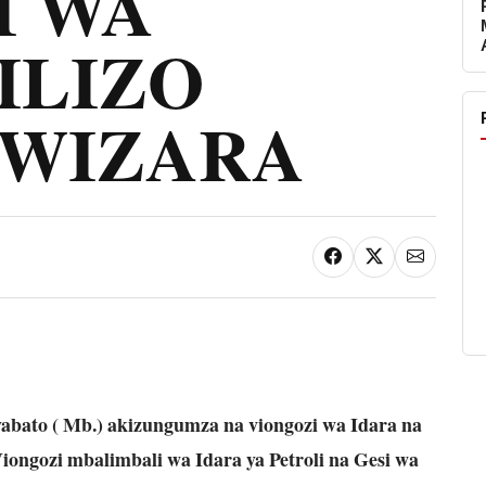
I WA
ZILIZO
 WIZARA
abato ( Mb.) akizungumza na viongozi wa Idara na
iongozi mbalimbali wa Idara ya Petroli na Gesi wa