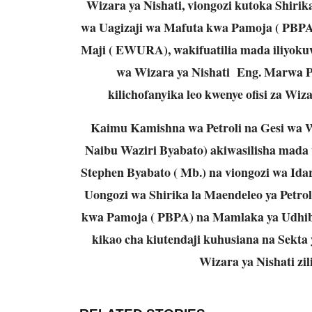
Wizara ya Nishati, viongozi kutoka Shiri
wa Uagizaji wa Mafuta kwa Pamoja ( PBPA
Maji ( EWURA), wakifuatilia mada iliyoku
wa Wizara ya Nishati Eng. Marwa Pe
kilichofanyika leo kwenye ofisi za Wi
Kaimu Kamishna wa Petroli na Gesi wa W
Naibu Waziri Byabato) akiwasilisha mada 
Stephen Byabato ( Mb.) na viongozi wa Idar
Uongozi wa Shirika la Maendeleo ya Petro
kwa Pamoja ( PBPA) na Mamlaka ya Udhib
kikao cha kiutendaji kuhusiana na Sekta y
Wizara ya Nishati zi