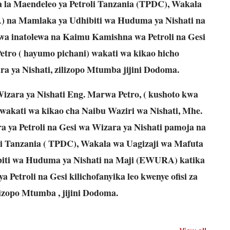
ka la Maendeleo ya Petroli Tanzania (TPDC), Wakala
) na Mamlaka ya Udhibiti wa Huduma ya Nishati na
wa inatolewa na Kaimu Kamishna wa Petroli na Gesi
tro ( hayumo pichani) wakati wa kikao hicho
zara ya Nishati, zilizopo Mtumba jijini Dodoma.
izara ya Nishati Eng. Marwa Petro, ( kushoto kwa
wakati wa kikao cha Naibu Waziri wa Nishati, Mhe.
a ya Petroli na Gesi wa Wizara ya Nishati pamoja na
li Tanzania ( TPDC), Wakala wa Uagizaji wa Mafuta
iti wa Huduma ya Nishati na Maji (EWURA) katika
a Petroli na Gesi kilichofanyika leo kwenye ofisi za
lizopo Mtumba , jijini Dodoma.