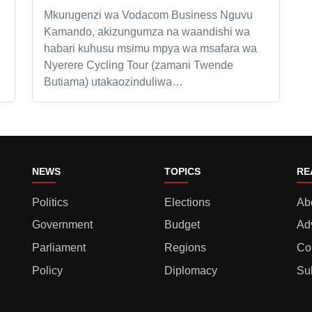
Mkurugenzi wa Vodacom Business Nguvu
Kamando, akizungumza na waandishi wa
habari kuhusu msimu mpya wa msafara wa
Nyerere Cycling Tour (zamani Twende
Butiama) utakaozinduliwa…
NEWS
TOPICS
RE
Politics
Elections
Ab
Government
Budget
Ad
Parliament
Regions
Co
Policy
Diplomacy
Su