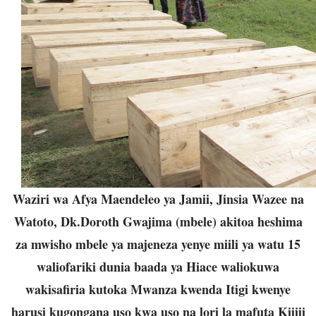
Waziri wa Afya Maendeleo ya Jamii, Jinsia Wazee na
Watoto, Dk.Doroth Gwajima (mbele) akitoa heshima
za mwisho mbele ya majeneza yenye miili ya watu 15
waliofariki dunia baada ya Hiace waliokuwa
wakisafiria kutoka Mwanza kwenda Itigi kwenye
harusi kugongana uso kwa uso na lori la mafuta Kijiji