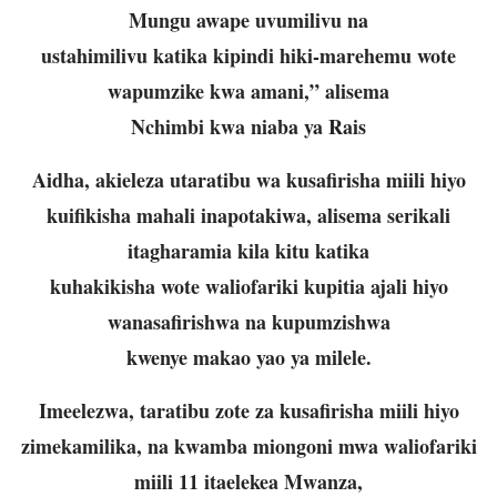
Mungu awape uvumilivu na
ustahimilivu katika kipindi hiki-marehemu wote
wapumzike kwa amani,” alisema
Nchimbi kwa niaba ya Rais
Aidha, akieleza utaratibu wa kusafirisha miili hiyo
kuifikisha mahali inapotakiwa, alisema serikali
itagharamia kila kitu katika
kuhakikisha wote waliofariki kupitia ajali hiyo
wanasafirishwa na kupumzishwa
kwenye makao yao ya milele.
Imeelezwa, taratibu zote za kusafirisha miili hiyo
zimekamilika, na kwamba miongoni mwa waliofariki
miili 11 itaelekea Mwanza,