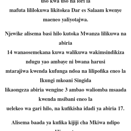
uso kwa uso na lori la
mafuta lililokuwa likitokea Dar es Salaam kwenye
maeneo yaliyotajwa.
Njewike alisema basi hilo kutoka Mwanza lilikuwa na
abiria
14 wanaosemekana kuwa walikuwa wakimsindikiza
ndugu yao ambaye ni bwana harusi
mtarajiwa kwenda kufunga ndoa na lilipofika eneo la
Ikungi mkoani Singida
likaongeza abiria wengine 3 ambao waliomba msaada
kwenda msibani eneo la
uelekeo wa gari hilo, na kufikisha idadi ya abiria 17.
Alisema baada ya kufika kijiji cha Mkiwa ndipo