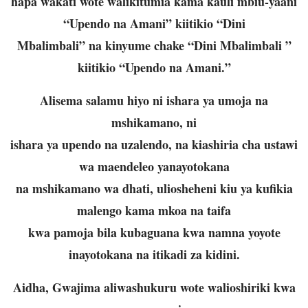
hapa wakati wote walikitumia kama kauli mbiu-yaani
“Upendo na Amani” kiitikio “Dini
Mbalimbali” na kinyume chake “Dini Mbalimbali ”
kiitikio “Upendo na Amani.”
Alisema salamu hiyo ni ishara ya umoja na
mshikamano, ni
ishara ya upendo na uzalendo, na kiashiria cha ustawi
wa maendeleo yanayotokana
na mshikamano wa dhati, uliosheheni kiu ya kufikia
malengo kama mkoa na taifa
kwa pamoja bila kubaguana kwa namna yoyote
inayotokana na itikadi za kidini.
Aidha, Gwajima aliwashukuru wote walioshiriki kwa