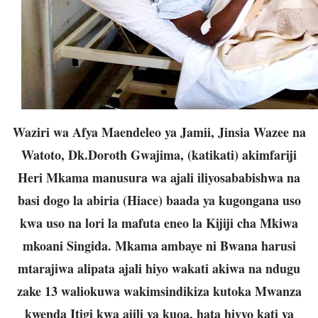
Waziri wa Afya Maendeleo ya Jamii, Jinsia Wazee na
Watoto, Dk.Doroth Gwajima, (katikati) akimfariji
Heri Mkama manusura wa ajali iliyosababishwa na
basi dogo la abiria (Hiace) baada ya kugongana uso
kwa uso na lori la mafuta eneo la Kijiji cha Mkiwa
mkoani Singida. Mkama ambaye ni Bwana harusi
mtarajiwa alipata ajali hiyo wakati akiwa na ndugu
zake 13 waliokuwa wakimsindikiza kutoka Mwanza
kwenda Itigi kwa ajili ya kuoa, hata hivyo kati ya