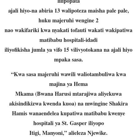
lilipopata
ajali hiyo-na abiria 13 walipoteza maisha pale pale,
huku majeruhi wengine 2
nao wakifariki kwa nyakati tofauti wakati wakipatiwa
matibabu hospitali-idadi
iliyofikisha jumla ya vifo 15 vilivyotokana na ajali hiyo
mpaka sasa.
“Kwa sasa majeruhi wawili waliotambuliwa kwa
majina ya Hema
Mkama (Bwana Harusi mtarajiwa aliyekuwa
akisindikizwa kwenda kuoa) na mwingine Shakira
Hamis wanaendelea kupatiwa matibabu kwenye
hospitali ya St. Gasper iliyopo
Itigi, Manyoni,” alieleza Njewike.