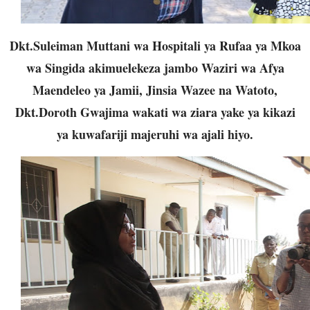
Dkt.Suleiman Muttani wa Hospitali ya Rufaa ya Mkoa
wa Singida akimuelekeza jambo Waziri wa Afya
Maendeleo ya Jamii, Jinsia Wazee na Watoto,
Dkt.Doroth Gwajima wakati wa ziara yake ya kikazi
ya kuwafariji majeruhi wa ajali hiyo.