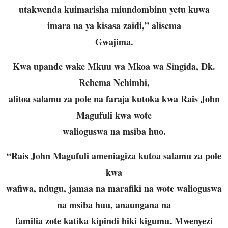
utakwenda kuimarisha miundombinu yetu kuwa
imara na ya kisasa zaidi,” alisema
Gwajima.
Kwa upande wake Mkuu wa Mkoa wa Singida, Dk.
Rehema Nchimbi,
alitoa salamu za pole na faraja kutoka kwa Rais John
Magufuli kwa wote
walioguswa na msiba huo.
“Rais John Magufuli ameniagiza kutoa salamu za pole
kwa
wafiwa, ndugu, jamaa na marafiki na wote walioguswa
na msiba huu, anaungana na
familia zote katika kipindi hiki kigumu. Mwenyezi