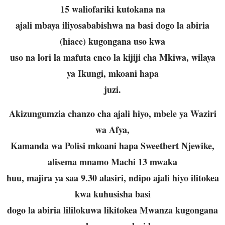
15 waliofariki kutokana na
ajali mbaya iliyosababishwa na basi dogo la abiria
(hiace) kugongana uso kwa
uso na lori la mafuta eneo la kijiji cha Mkiwa, wilaya
ya Ikungi, mkoani hapa
juzi.
Akizungumzia chanzo cha ajali hiyo, mbele ya Waziri
wa Afya,
Kamanda wa Polisi mkoani hapa Sweetbert Njewike,
alisema mnamo Machi 13 mwaka
huu, majira ya saa 9.30 alasiri, ndipo ajali hiyo ilitokea
kwa kuhusisha basi
dogo la abiria lililokuwa likitokea Mwanza kugongana