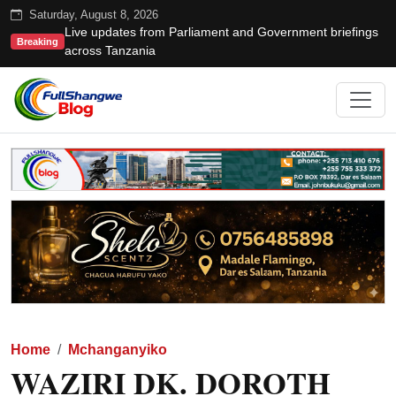
Saturday, August 8, 2026
Live updates from Parliament and Government briefings
Breaking
across Tanzania
Home
Mchanganyiko
WAZIRI DK. DOROTH