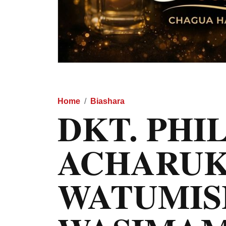
Home
Biashara
DKT. PHI
ACHARUK
WATUMISH