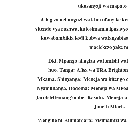
ukusanyaji wa mapato y
Aliagiza uchunguzi wa kina ufanyike 
vitendo vya rushwa, kutosimamia ipasavyo
kuwabambikia kodi kubwa wafanyabiasha
maelekezo yake nd
Dkt. Mpango aliagiza watumishi wa
huo. Tanga: Afisa wa TRA Brighto
Mkama, Shinyanga: Meneja wa kitengo c
Nyamuhanga, Dodoma: Meneja wa Mkoa
Jacob Mtemang’ombe, Kasulu: Meneja 
Janeth Mlack, 
Wengine ni Kilimanjaro: Msimamizi wa