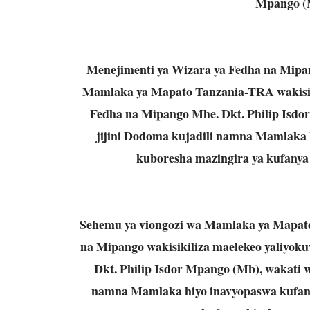
Mpango (M
Menejimenti ya Wizara ya Fedha na Mipa
Mamlaka ya Mapato Tanzania-TRA wakisiki
Fedha na Mipango Mhe. Dkt. Philip Isdor
jijini Dodoma kujadili namna Mamlaka h
kuboresha mazingira ya kufanya 
Sehemu ya viongozi wa Mamlaka ya Mapato
na Mipango wakisikiliza maelekeo yaliyok
Dkt. Philip Isdor Mpango (Mb), wakati wa
namna Mamlaka hiyo inavyopaswa kufanya