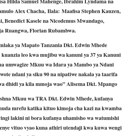
sa Hilda Samuel Mahenge, Ibrahim Lyndama na
mulo Alex Chacha, Ilala: Maafisa Stephen Kauzen,
ai, Benedict Kasele na Nicodemus Mwandago,
ja Ruangwa, Florian Rubambwa.
laka ya Mapato Tanzania Dkt. Edwin Mhede
) kuanzia leo kwa mujibu wa kanuni ya 37 ya Kanuni
na umwagize Mkuu wa Idara ya Mambo ya Ndani
ote ndani ya siku 90 na nipatiwe nakala ya taarifa
iwa dhidi ya kila mmoja wao” Alisema Dkt. Mpango
mishna Mkuu wa TRA Dkt. Edwin Mhede, kufanya
muda mrefu katika kituo kimoja cha kazi na kwamba
yingi lakini ni bora kufanya uhamisho wa watumishi
ye vituo vyao kuna athiri utendaji kwa kuwa wengi