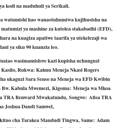
a kodi na maduhuli ya Serikali.
kwa watumishi hao wanaotuhumiwa kujihusisha na
 matumizi ya mashine za kutolea stakabadhi (EFD),
ra na kuagiza apatiwe taarifa ya utekelezaji wa
ani ya siku 90 kuanzia leo.
fuatao wasimamishwe kazi kupisha uchunguzi
n Kasilo, Rukwa: Kaimu Meneja Nkasi Rogers
ha ukaguzi Sara Senso na Meneja wa EFD Kwibin
 Bw. Kabula Mwemezi, Kigoma: Meneja wa Mkoa
wa TRA Benward Mwakatundu, Songwe: Afisa TRA
na Joshua Daudi Samwel,
 kituo cha Tarakea Maududi Tingwa, Same: Adam