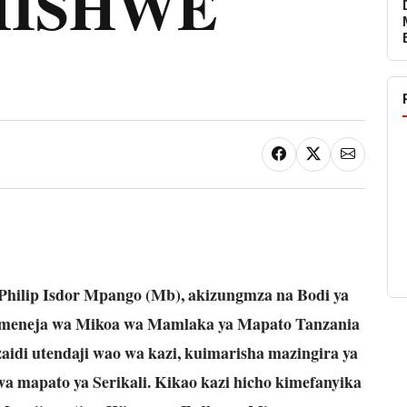
MISHWE
Philip Isdor Mpango (Mb), akizungmza na Bodi ya
meneja wa Mikoa wa Mamlaka ya Mapato Tanzania
idi utendaji wao wa kazi, kuimarisha mazingira ya
wa mapato ya Serikali. Kikao kazi hicho kimefanyika