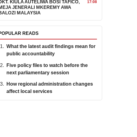
DKT. KIULA AUTELIWA BOSI TAFICO,
17:08
MEJA JENERALI MKEREMY AWA
BALOZI MALAYSIA
POPULAR READS
What the latest audit findings mean for
public accountability
Five policy files to watch before the
next parliamentary session
How regional administration changes
affect local services