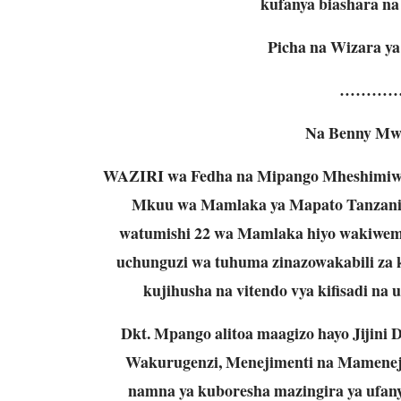
kufanya biashara na
Picha na Wizara y
…………
Na Benny Mw
WAZIRI wa Fedha na Mipango Mheshimiwa
Mkuu wa Mamlaka ya Mapato Tanzani
watumishi 22 wa Mamlaka hiyo wakiwemo
uchunguzi wa tuhuma zinazowakabili za
kujihusha na vitendo vya kifisadi na 
Dkt. Mpango alitoa maagizo hayo Jijini 
Wakurugenzi, Menejimenti na Mamenej
namna ya kuboresha mazingira ya ufany