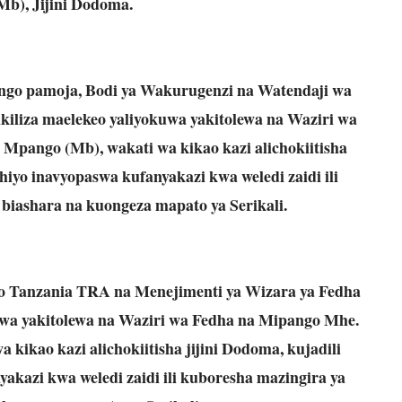
b), Jijini Dodoma.
ngo pamoja, Bodi ya Wakurugenzi na Watendaji wa
liza maelekeo yaliyokuwa yakitolewa na Waziri wa
 Mpango (Mb), wakati wa kikao kazi alichokiitisha
iyo inavyopaswa kufanyakazi kwa weledi zaidi ili
biashara na kuongeza mapato ya Serikali.
 Tanzania TRA na Menejimenti ya Wizara ya Fedha
uwa yakitolewa na Waziri wa Fedha na Mipango Mhe.
 kikao kazi alichokiitisha jijini Dodoma, kujadili
kazi kwa weledi zaidi ili kuboresha mazingira ya