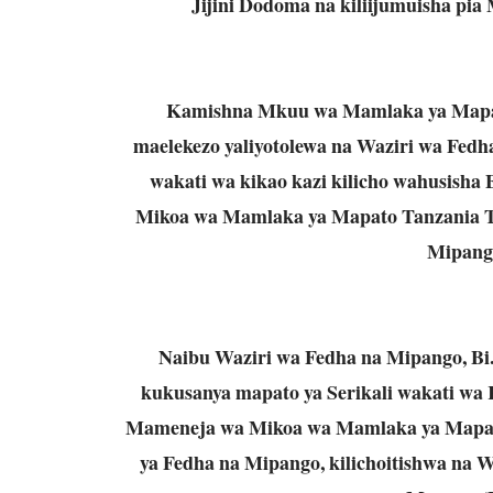
Jijini Dodoma na kiliijumuisha pi
Kamishna Mkuu wa Mamlaka ya Mapat
maelekezo yaliyotolewa na Waziri wa Fedh
wakati wa kikao kazi kilicho wahusish
Mikoa wa Mamlaka ya Mapato Tanzania T
Mipango
Naibu Waziri wa Fedha na Mipango, Bi
kukusanya mapato ya Serikali wakati wa 
Mameneja wa Mikoa wa Mamlaka ya Mapat
ya Fedha na Mipango, kilichoitishwa na W