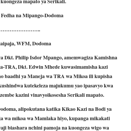
 kuongeza mapato ya Serikali.
a Fedha na Mipango-Dodoma
…………………..
aipaja, WFM, Dodoma
 Dkt. Philip Isdor Mpango, amemwagiza Kamishna
a-TRA, Dkt. Edwin Mhede kuwasimamisha kazi
 baadhi ya Maneja wa TRA wa Mikoa ili kupisha
 kushindwa kutekeleza majukumu yao ipasavyo kwa
uzembe kazini vinavyoikosesha Serikali mapato.
Dodoma, alipokutana katika Kikao Kazi na Bodi ya
a wa mikoa wa Mamlaka hiyo, kupanga mikakati
aji biashara nchini pamoja na kuongeza wigo wa