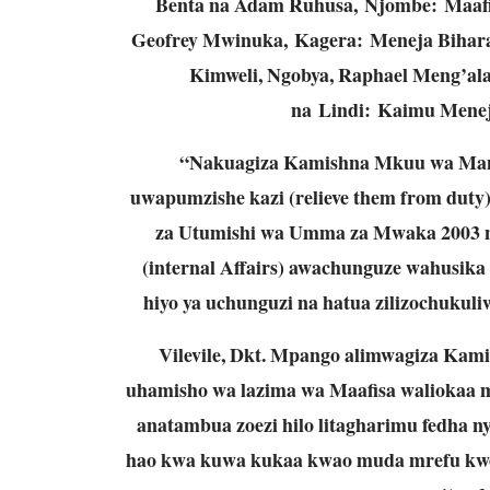
Benta na Adam Ruhusa, Njombe: Maafi
Geofrey Mwinuka, Kagera: Meneja Bihara
Kimweli, Ngobya, Raphael Meng’al
na Lindi: Kaimu Mene
“Nakuagiza Kamishna Mkuu wa Mam
uwapumzishe kazi (relieve them from duty
za Utumishi wa Umma za Mwaka 2003 
(internal Affairs) awachunguze wahusika w
hiyo ya uchunguzi na hatua zilizochukul
Vilevile, Dkt. Mpango alimwagiza Ka
uhamisho wa lazima wa Maafisa waliokaa 
anatambua zoezi hilo litagharimu fedha n
hao kwa kuwa kukaa kwao muda mrefu kwen