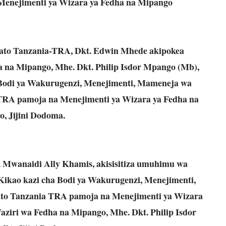
a Menejimenti ya Wizara ya Fedha na Mipango
o Tanzania-TRA, Dkt. Edwin Mhede akipokea
a na Mipango, Mhe. Dkt. Philip Isdor Mpango (Mb),
a Bodi ya Wakurugenzi, Menejimenti, Mameneja wa
RA pamoja na Menejimenti ya Wizara ya Fedha na
, Jijini Dodoma.
. Mwanaidi Ally Khamis, akisisitiza umuhimu wa
Kikao kazi cha Bodi ya Wakurugenzi, Menejimenti,
o Tanzania TRA pamoja na Menejimenti ya Wizara
aziri wa Fedha na Mipango, Mhe. Dkt. Philip Isdor