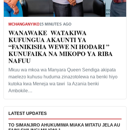
MCHANGANYIKO
15 MINUTES AGO
WANAWAKE WATAKIWA
KUFUNGUA AKAUNTI YA
“FANIKISHA WEWE NI HODARI ”
KUNUFAIKA NA MIKOPO YA RIBA
NAFUU
Mkuu wa mkoa wa Manyara Queen Sendiga akipata
maelezo kuhusu huduma zinazotolewa na benki hiyo
kutoka kwa Meneja wa tawi la Azania benki
Ambokile…
LATEST UPDATES
TO SIMANJIRO AHUKUMIWA MIAKA MITATU JELA AU