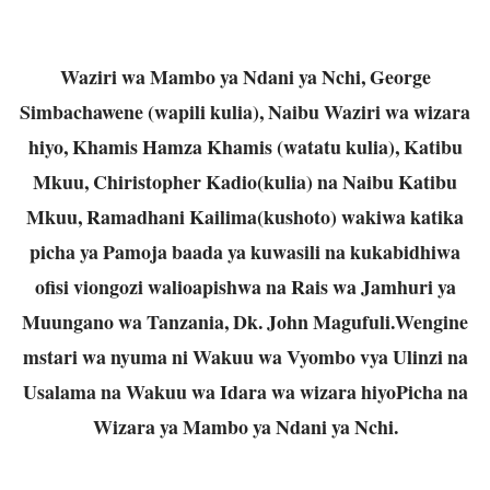
Waziri wa Mambo ya Ndani ya Nchi, George
Simbachawene (wapili kulia), Naibu Waziri wa wizara
hiyo, Khamis Hamza Khamis (watatu kulia), Katibu
Mkuu, Chiristopher Kadio(kulia) na Naibu Katibu
Mkuu, Ramadhani Kailima(kushoto) wakiwa katika
picha ya Pamoja baada ya kuwasili na kukabidhiwa
ofisi viongozi walioapishwa na Rais wa Jamhuri ya
Muungano wa Tanzania, Dk. John Magufuli.Wengine
mstari wa nyuma ni Wakuu wa Vyombo vya Ulinzi na
Usalama na Wakuu wa Idara wa wizara hiyoPicha na
Wizara ya Mambo ya Ndani ya Nchi.