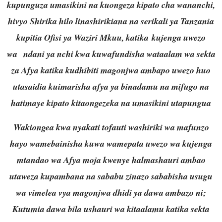
kupunguza umasikini na kuongeza kipato cha wananchi,
hivyo Shirika hilo linashirikiana na serikali ya Tanzania
kupitia Ofisi ya Waziri Mkuu, katika kujenga uwezo
wa ndani ya nchi kwa kuwafundisha wataalam wa sekta
za Afya katika kudhibiti magonjwa ambapo uwezo huo
utasaidia kuimarisha afya ya binadamu na mifugo na
hatimaye kipato kitaongezeka na umasikini utapungua
Wakiongea kwa nyakati tofauti washiriki wa mafunzo
hayo wamebainisha kuwa wamepata uwezo wa kujenga
mtandao wa Afya moja kwenye halmashauri ambao
utaweza kupambana na sababu zinazo sababisha usugu
wa vimelea vya magonjwa dhidi ya dawa ambazo ni;
Kutumia dawa bila ushauri wa kitaalamu katika sekta