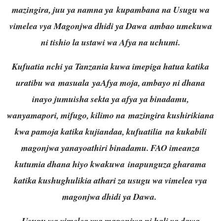
mazingira, juu ya namna ya kupambana na Usugu wa
vimelea vya Magonjwa dhidi ya Dawa ambao umekuwa
ni tishio la ustawi wa Afya na uchumi.
Kufuatia nchi ya Tanzania kuwa imepiga hatua katika
uratibu wa masuala yaAfya moja, ambayo ni dhana
inayo jumuisha sekta ya afya ya binadamu,
wanyamapori, mifugo, kilimo na mazingira kushirikiana
kwa pamoja katika kujiandaa, kufuatilia na kukabili
magonjwa yanayoathiri binadamu. FAO imeanza
kutumia dhana hiyo kwakuwa inapunguza gharama
katika kushughulikia athari za usugu wa vimelea vya
magonjwa dhidi ya Dawa.
Usugu wa vimelea vya magonjwa ni hali ya dawa