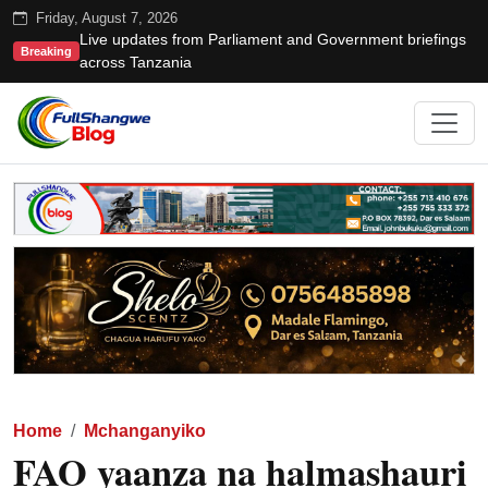
Friday, August 7, 2026
Live updates from Parliament and Government briefings
Breaking
across Tanzania
Home
Mchanganyiko
FAO yaanza na halmashauri