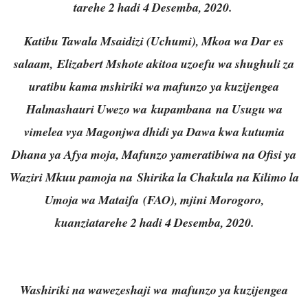
tarehe 2 hadi 4 Desemba, 2020.
Katibu Tawala Msaidizi (Uchumi), Mkoa wa Dar es
salaam, Elizabert Mshote akitoa uzoefu wa shughuli za
uratibu kama mshiriki wa mafunzo ya kuzijengea
Halmashauri Uwezo wa kupambana na Usugu wa
vimelea vya Magonjwa dhidi ya Dawa kwa kutumia
Dhana ya Afya moja, Mafunzo yameratibiwa na Ofisi ya
Waziri Mkuu pamoja na Shirika la Chakula na Kilimo la
Umoja wa Mataifa (FAO), mjini Morogoro,
kuanziatarehe 2 hadi 4 Desemba, 2020.
Washiriki na wawezeshaji wa mafunzo ya kuzijengea