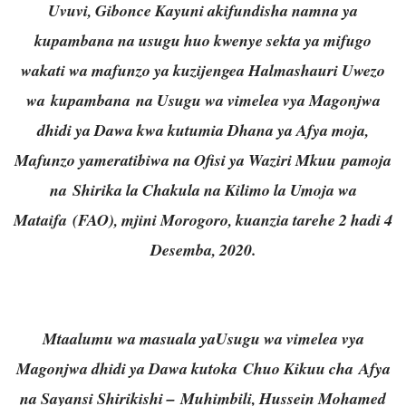
Uvuvi, Gibonce Kayuni akifundisha namna ya
kupambana na usugu huo kwenye sekta ya mifugo
wakati wa mafunzo ya kuzijengea Halmashauri Uwezo
wa kupambana na Usugu wa vimelea vya Magonjwa
dhidi ya Dawa kwa kutumia Dhana ya Afya moja,
Mafunzo yameratibiwa na Ofisi ya Waziri Mkuu pamoja
na Shirika la Chakula na Kilimo la Umoja wa
Mataifa (FAO), mjini Morogoro, kuanzia tarehe 2 hadi 4
Desemba, 2020.
Mtaalumu wa masuala yaUsugu wa vimelea vya
Magonjwa dhidi ya Dawa kutoka Chuo Kikuu cha Afya
na Sayansi Shirikishi – Muhimbili, Hussein Mohamed