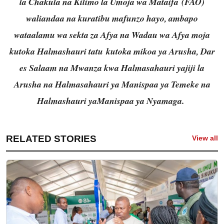
la Chakula na Kilimo la Umoja wa Mataifa (FAO)
waliandaa na kuratibu mafunzo hayo, ambapo
wataalamu wa sekta za Afya na Wadau wa Afya moja
kutoka Halmashauri tatu kutoka mikoa ya Arusha, Dar
es Salaam na Mwanza kwa Halmasahauri yajiji la
Arusha na Halmasahauri ya Manispaa ya Temeke na
Halmashauri yaManispaa ya Nyamaga.
RELATED STORIES
View all