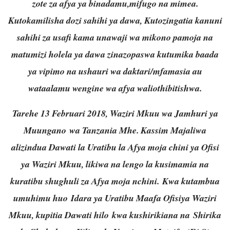
zote za afya ya binadamu,mifugo na mimea.
Kutokamilisha dozi sahihi ya dawa, Kutozingatia kanuni
sahihi za usafi kama unawaji wa mikono pamoja na
matumizi holela ya dawa zinazopaswa kutumika baada
ya vipimo na ushauri wa daktari/mfamasia au
wataalamu wengine wa afya waliothibitishwa.
Tarehe 13 Februari 2018, Waziri Mkuu wa Jamhuri ya
Muungano wa Tanzania Mhe. Kassim Majaliwa
alizindua Dawati la Uratibu la Afya moja chini ya Ofisi
ya Waziri Mkuu, likiwa na lengo la kusimamia na
kuratibu shughuli za Afya moja nchini. Kwa kutambua
umuhimu huo Idara ya Uratibu Maafa Ofisiya Waziri
Mkuu, kupitia Dawati hilo kwa kushirikiana na Shirika