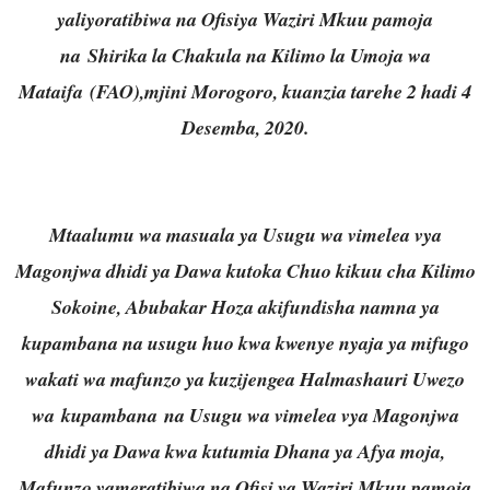
yaliyoratibiwa na Ofisiya Waziri Mkuu pamoja
na Shirika la Chakula na Kilimo la Umoja wa
Mataifa (FAO),mjini Morogoro, kuanzia tarehe 2 hadi 4
Desemba, 2020.
Mtaalumu wa masuala ya Usugu wa vimelea vya
Magonjwa dhidi ya Dawa kutoka Chuo kikuu cha Kilimo
Sokoine, Abubakar Hoza akifundisha namna ya
kupambana na usugu huo kwa kwenye nyaja ya mifugo
wakati wa mafunzo ya kuzijengea Halmashauri Uwezo
wa kupambana na Usugu wa vimelea vya Magonjwa
dhidi ya Dawa kwa kutumia Dhana ya Afya moja,
Mafunzo yameratibiwa na Ofisi ya Waziri Mkuu pamoja