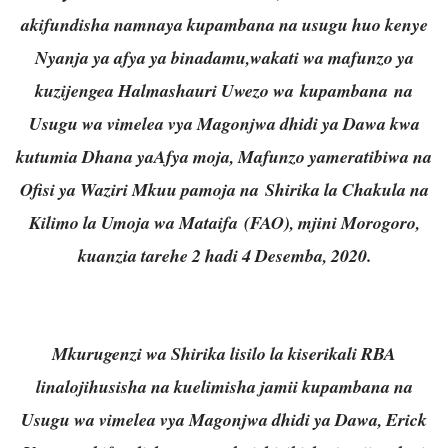
akifundisha namnaya kupambana na usugu huo kenye
Nyanja ya afya ya binadamu,wakati wa mafunzo ya
kuzijengea Halmashauri Uwezo wa kupambana na
Usugu wa vimelea vya Magonjwa dhidi ya Dawa kwa
kutumia Dhana yaAfya moja, Mafunzo yameratibiwa na
Ofisi ya Waziri Mkuu pamoja na Shirika la Chakula na
Kilimo la Umoja wa Mataifa (FAO), mjini Morogoro,
kuanzia tarehe 2 hadi 4 Desemba, 2020.
Mkurugenzi wa Shirika lisilo la kiserikali RBA
linalojihusisha na kuelimisha jamii kupambana na
Usugu wa vimelea vya Magonjwa dhidi ya Dawa, Erick