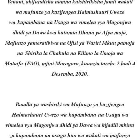
Venant, akifundisha namna kuishirikisha jamii wakati
wa mafunzo ya kuzijengea Halmashauri Uwezo
wa kupambana na Usugu wa vimelea vya Magonjwa
dhidi ya Dawa kwa kutumia Dhana ya Afya moja,
Mafunzo yameratibiwa na Ofisi ya Waziri Mkuu pamoja
na Shirika la Chakula na Kilimo la Umoja wa
Mataifa (FAO), mjini Morogoro, kuanzia tarehe 2 hadi 4
Desemba, 2020.
Baadhi ya washiriki wa Mafunzo ya kuzijengea
Halmashauri Uwezo wa kupambana na Usugu wa
vimelea vya Magonjwa dhidi ya Dawa wa kijadili mbinu
za kupambana na usugu huo wa wakati wa mafunzo