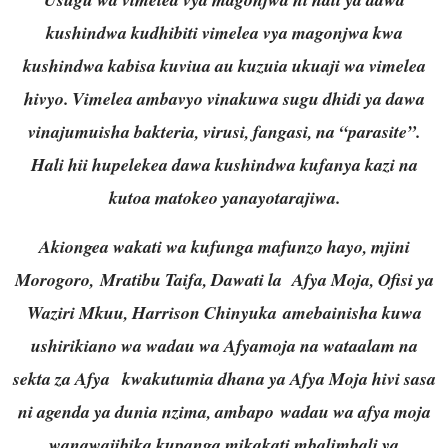
kushindwa kudhibiti vimelea vya magonjwa kwa
kushindwa kabisa kuviua au kuzuia ukuaji wa vimelea
hivyo. Vimelea ambavyo vinakuwa sugu dhidi ya dawa
vinajumuisha bakteria, virusi, fangasi, na “parasite”.
Hali hii hupelekea dawa kushindwa kufanya kazi na
kutoa matokeo yanayotarajiwa.
Akiongea wakati wa kufunga mafunzo hayo, mjini
Morogoro, Mratibu Taifa, Dawati la Afya Moja, Ofisi ya
Waziri Mkuu, Harrison Chinyuka amebainisha kuwa
ushirikiano wa wadau wa Afyamoja na wataalam na
sekta za Afya kwakutumia dhana ya Afya Moja hivi sasa
ni agenda ya dunia nzima, ambapo wadau wa afya moja
wanawajibika kupanga mikakati mbalimbali ya