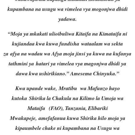
kupambana na usugu wa vimelea vya mogonjwa dhidi
yadawa.
“Moja ya mkakati ulioibuliwa Kitaifa na Kimataifa ni
kujiandaa kwa kuwa fundisha wataalam wa sekta
za afya na wadau wa Afya moja jinsi ya kuwa na kufanya
tathmini ya hatari ya vimelea vya magonjwa dhidi ya
dawa kwa ushirikiano.” Amesema Chinyuka.”
Kwa upande wake, Mratibu wa Mafunzo hayo
kutoka Shirika la Chakula na Kilimo la Umoja wa
Mataifa (FAO), Tanzania, Elibariki
Mwakapeje, amefafanua kuwa Shirika hilo moja ya
kipaumbele chake ni kupambana na Usugu wa