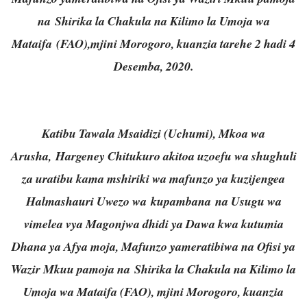
na Shirika la Chakula na Kilimo la Umoja wa
Mataifa (FAO),mjini Morogoro, kuanzia tarehe 2 hadi 4
Desemba, 2020.
Katibu Tawala Msaidizi (Uchumi), Mkoa wa
Arusha, Hargeney Chitukuro akitoa uzoefu wa shughuli
za uratibu kama mshiriki wa mafunzo ya kuzijengea
Halmashauri Uwezo wa kupambana na Usugu wa
vimelea vya Magonjwa dhidi ya Dawa kwa kutumia
Dhana ya Afya moja, Mafunzo yameratibiwa na Ofisi ya
Wazir Mkuu pamoja na Shirika la Chakula na Kilimo la
Umoja wa Mataifa (FAO), mjini Morogoro, kuanzia