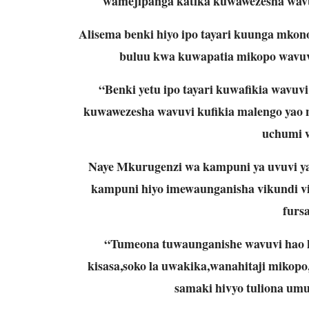
wamejipanga katika kuwawezesha wavu
Alisema benki hiyo ipo tayari kuunga mkon
buluu kwa kuwapatia mikopo wavuvi
“Benki yetu ipo tayari kuwafikia wavuv
kuwawezesha wavuvi kufikia malengo yao 
uchumi w
Naye Mkurugenzi wa kampuni ya uvuvi ya
kampuni hiyo imewaunganisha vikundi vi
fursa
“Tumeona tuwaunganishe wavuvi hao 
kisasa,soko la uwakika,wanahitaji mikopo
samaki hivyo tuliona um