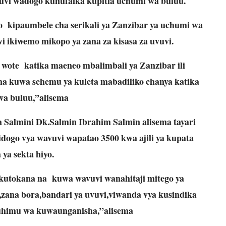
vi wadogo kunufaika kupitia uchumi wa buluu.
o kipaumbele cha serikali ya Zanzibar ya uchumi wa
 ikiwemo mikopo ya zana za kisasa za uvuvi.
i wote katika maeneo mbalimbali ya Zanzibar ili
na kuwa sehemu ya kuleta mabadiliko chanya katika
a buluu,”alisema
 Salmini Dk.Salmin Ibrahim Salmin alisema tayari
dogo vya wavuvi wapatao 3500 kwa ajili ya kupata
 ya sekta hiyo.
kutokana na kuwa wavuvi wanahitaji mitego ya
,zana bora,bandari ya uvuvi,viwanda vya kusindika
uhimu wa kuwaunganisha,”alisema