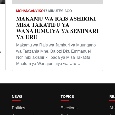
MCHANGANYIKO
17 MINUTES AGO
MAKAMU WA RAIS ASHIRIKI
MISA TAKATIFU YA
WANAJUMUIYA YA SEMINARI
YA URU
Makamu wa Rais wa Jamhuri ya Muungano
a
wa Tanzania Mhe. Balozi Dkt. Emmanuel
Nchimbi akishiriki Ibada ya Misa Takatifu
Maalum ya Wanajumuiya wa Uru…
NEWS
TOPICS
RE
Politics
Elections
Ab