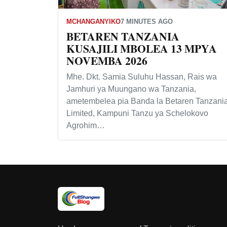
MCHANGANYIKO
7 MINUTES AGO
BETAREN TANZANIA
KUSAJILI MBOLEA 13 MPYA
NOVEMBA 2026
Mhe. Dkt. Samia Suluhu Hassan, Rais wa
Jamhuri ya Muungano wa Tanzania,
ametembelea pia Banda la Betaren Tanzani
Limited, Kampuni Tanzu ya Schelokovo
Agrohim…