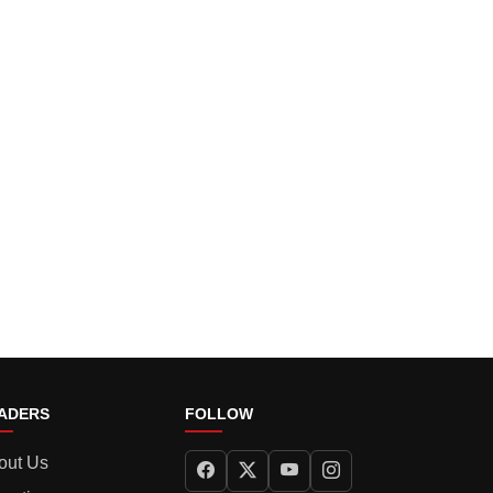
ADERS
FOLLOW
out Us