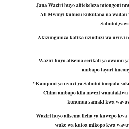
Jana Waziri huyo alitekeleza miongoni m
Ali Mwinyi kuhusu kukutana na wadau 
Salmini,wavu
Akizungumza katika uzinduzi wa uvuvi n
Waziri huyo alisema serikali ya awamu
ambapo tayari imeony
“Kampuni ya uvuvi ya Salmini imepata soko
China ambapo kila mwezi wanatakiwa 
kununua samaki kwa wavuvi
Waziri huyo alisema licha ya kuwepo kwa f
wake wa kutoa mikopo kwa wavuvi