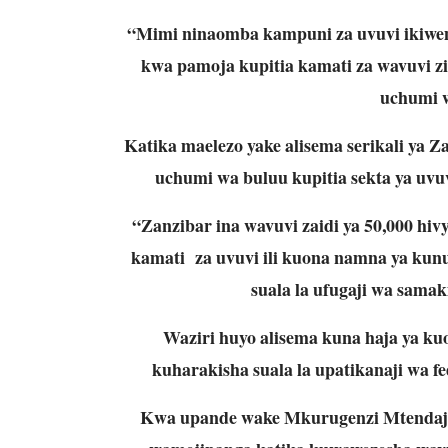
“Mimi ninaomba kampuni za uvuvi ikiwem
kwa pamoja kupitia kamati za wavuvi zili
uchumi w
Katika maelezo yake alisema serikali ya 
uchumi wa buluu kupitia sekta ya uvuv
“Zanzibar ina wavuvi zaidi ya 50,000 hi
kamati za uvuvi ili kuona namna ya kun
suala la ufugaji wa samaki
Waziri huyo alisema kuna haja ya k
kuharakisha suala la upatikanaji wa fe
Kwa upande wake Mkurugenzi Mtendaji w