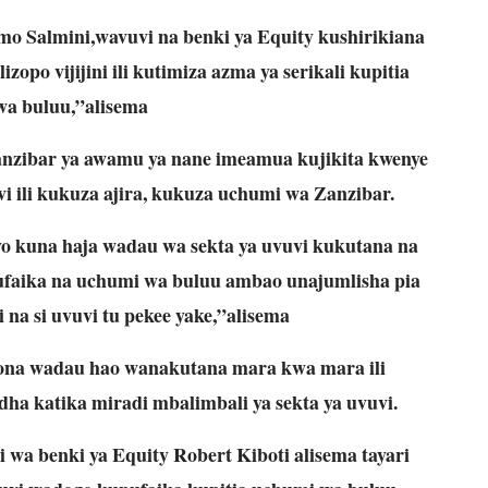
o Salmini,wavuvi na benki ya Equity kushirikiana
zopo vijijini ili kutimiza azma ya serikali kupitia
a buluu,”alisema
Zanzibar ya awamu ya nane imeamua kujikita kwenye
i ili kukuza ajira, kukuza uchumi wa Zanzibar.
vyo kuna haja wadau wa sekta ya uvuvi kukutana na
ufaika na uchumi wa buluu ambao unajumlisha pia
 na si uvuvi tu pekee yake,”alisema
uona wadau hao wanakutana mara kwa mara ili
dha katika miradi mbalimbali ya sekta ya uvuvi.
a benki ya Equity Robert Kiboti alisema tayari