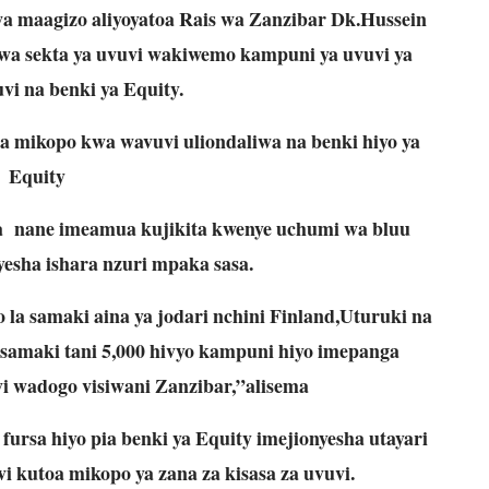
wa maagizo aliyoyatoa Rais wa Zanzibar Dk.Hussein
wa sekta ya uvuvi wakiwemo kampuni ya uvuvi ya
vi na benki ya Equity.
a mikopo kwa wavuvi uliondaliwa na benki hiyo ya
Equity
 ya nane imeamua kujikita kwenye uchumi wa bluu
esha ishara nzuri mpaka sasa.
 la samaki aina ya jodari nchini Finland,Uturuki na
samaki tani 5,000 hivyo kampuni hiyo imepanga
 wadogo visiwani Zanzibar,”alisema
ursa hiyo pia benki ya Equity imejionyesha utayari
 kutoa mikopo ya zana za kisasa za uvuvi.