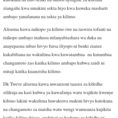
ziangalie kwa umakini sekta hiyo kwa kuweka masharti
ambayo yanafanana na sekta ya kilimo.
Alisema kuwa mikopo ya kilimo iwe na taswira tofauti na
mikopo ambayo inahusu mfanyabiashara wa duka au
anayepasua mbao hivyo fursa iliyopo ni benki zianze
kukabiliana na wakulima kwa kuwatambua na kutambua
changamoto zao katika kilimo ambapo kubwa zaidi ni
mitaji katika kuanzisha kilimo.
Dk Tweve alisema kuwa mwanzoni taasisi za kifedha
zilikuja na kasi kubwa ya kuwafanya watu wajikite kwenye
kilimo lakini wakulima hawakuwa makini hivyo kutokana
na changamoto za maisha watu wengi wameanza kujikita
katika kilimo hivyo mahitaji ya huduma za kifedha ni