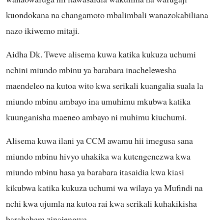
kuondokana na changamoto mbalimbali wanazokabiliana
nazo ikiwemo mitaji.
Aidha Dk. Tweve alisema kuwa katika kukuza uchumi
nchini miundo mbinu ya barabara inachelewesha
maendeleo na kutoa wito kwa serikali kuangalia suala la
miundo mbinu ambayo ina umuhimu mkubwa katika
kuunganisha maeneo ambayo ni muhimu kiuchumi.
Alisema kuwa ilani ya CCM awamu hii imegusa sana
miundo mbinu hivyo uhakika wa kutengenezwa kwa
miundo mbinu hasa ya barabara itasaidia kwa kiasi
kikubwa katika kukuza uchumi wa wilaya ya Mufindi na
nchi kwa ujumla na kutoa rai kwa serikali kuhakikisha
barababara zinajengwa .