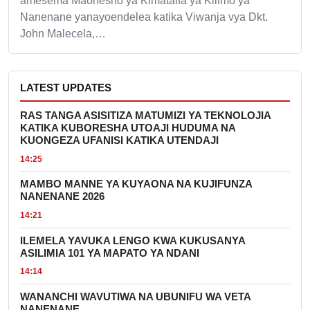
amesema Maonesho ya Kimataifa ya Kilimo ya
Nanenane yanayoendelea katika Viwanja vya Dkt.
John Malecela,…
LATEST UPDATES
RAS TANGA ASISITIZA MATUMIZI YA TEKNOLOJIA
KATIKA KUBORESHA UTOAJI HUDUMA NA
KUONGEZA UFANISI KATIKA UTENDAJI
14:25
MAMBO MANNE YA KUYAONA NA KUJIFUNZA
NANENANE 2026
14:21
ILEMELA YAVUKA LENGO KWA KUKUSANYA
ASILIMIA 101 YA MAPATO YA NDANI
14:14
WANANCHI WAVUTIWA NA UBUNIFU WA VETA
NANENANE