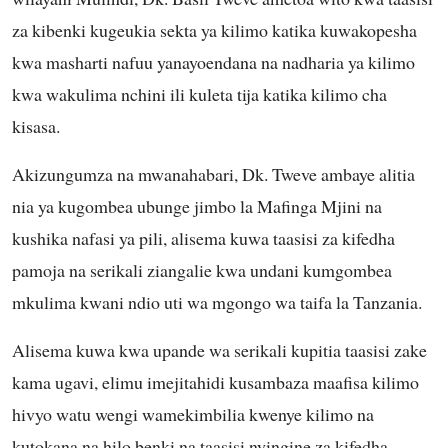
za kibenki kugeukia sekta ya kilimo katika kuwakopesha
kwa masharti nafuu yanayoendana na nadharia ya kilimo
kwa wakulima nchini ili kuleta tija katika kilimo cha
kisasa.
Akizungumza na mwanahabari, Dk. Tweve ambaye alitia
nia ya kugombea ubunge jimbo la Mafinga Mjini na
kushika nafasi ya pili, alisema kuwa taasisi za kifedha
pamoja na serikali ziangalie kwa undani kumgombea
mkulima kwani ndio uti wa mgongo wa taifa la Tanzania.
Alisema kuwa kwa upande wa serikali kupitia taasisi zake
kama ugavi, elimu imejitahidi kusambaza maafisa kilimo
hivyo watu wengi wamekimbilia kwenye kilimo na
kutokana na hilo benki na taasisi nyingine za kifedha