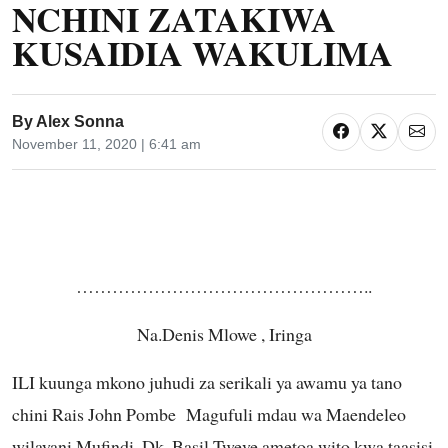
NCHINI ZATAKIWA
KUSAIDIA WAKULIMA
By
Alex Sonna
November 11, 2020 | 6:41 am
…………………………………………..
Na.Denis Mlowe , Iringa
ILI kuunga mkono juhudi za serikali ya awamu ya tano
chini Rais John Pombe Magufuli mdau wa Maendeleo
wilayani Mufindi, Dk. Basil Tweve ametoa wito kwa taasisi