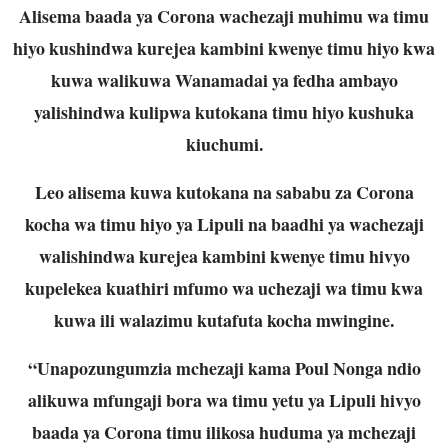
Alisema baada ya Corona wachezaji muhimu wa timu
hiyo kushindwa kurejea kambini kwenye timu hiyo kwa
kuwa walikuwa Wanamadai ya fedha ambayo
yalishindwa kulipwa kutokana timu hiyo kushuka
kiuchumi.
Leo alisema kuwa kutokana na sababu za Corona
kocha wa timu hiyo ya Lipuli na baadhi ya wachezaji
walishindwa kurejea kambini kwenye timu hivyo
kupelekea kuathiri mfumo wa uchezaji wa timu kwa
kuwa ili walazimu kutafuta kocha mwingine.
“Unapozungumzia mchezaji kama Poul Nonga ndio
alikuwa mfungaji bora wa timu yetu ya Lipuli hivyo
baada ya Corona timu ilikosa huduma ya mchezaji