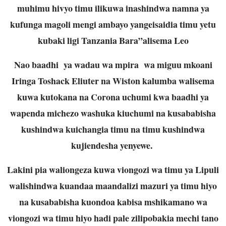
muhimu hivyo timu ilikuwa inashindwa namna ya
kufunga magoli mengi ambayo yangeisaidia timu yetu
kubaki ligi Tanzania Bara”alisema Leo
Nao baadhi ya wadau wa mpira wa miguu mkoani
Iringa Toshack Eliuter na Wiston kalumba walisema
kuwa kutokana na Corona uchumi kwa baadhi ya
wapenda michezo washuka kiuchumi na kusababisha
kushindwa kuichangia timu na timu kushindwa
kujiendesha yenyewe.
Lakini pia waliongeza kuwa viongozi wa timu ya Lipuli
walishindwa kuandaa maandalizi mazuri ya timu hiyo
na kusababisha kuondoa kabisa mshikamano wa
viongozi wa timu hiyo hadi pale zilipobakia mechi tano