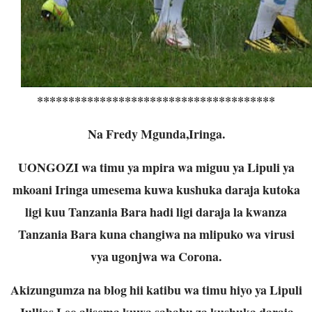
**************************************
Na Fredy Mgunda,Iringa.
UONGOZI wa timu ya mpira wa miguu ya Lipuli ya
mkoani Iringa umesema kuwa kushuka daraja kutoka
ligi kuu Tanzania Bara hadi ligi daraja la kwanza
Tanzania Bara kuna changiwa na mlipuko wa virusi
vya ugonjwa wa Corona.
Akizungumza na blog hii katibu wa timu hiyo ya Lipuli
Jullias Leo alisema kuwa sababu za kushuka daraja