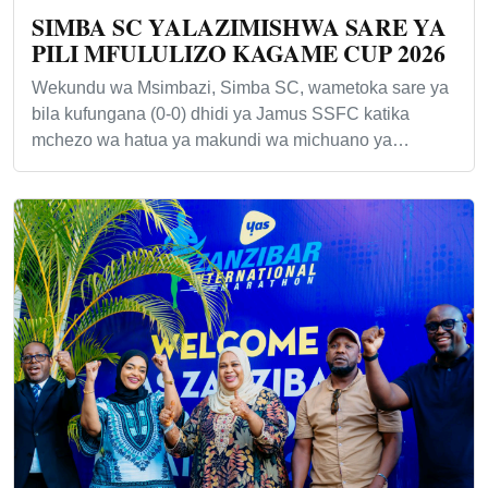
SIMBA SC YALAZIMISHWA SARE YA
PILI MFULULIZO KAGAME CUP 2026
Wekundu wa Msimbazi, Simba SC, wametoka sare ya
bila kufungana (0-0) dhidi ya Jamus SSFC katika
mchezo wa hatua ya makundi wa michuano ya…