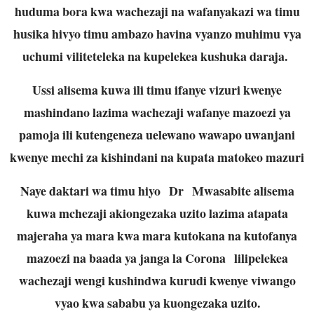
huduma bora kwa wachezaji na wafanyakazi wa timu
husika hivyo timu ambazo havina vyanzo muhimu vya
uchumi viliteteleka na kupelekea kushuka daraja.
Ussi alisema kuwa ili timu ifanye vizuri kwenye
mashindano lazima wachezaji wafanye mazoezi ya
pamoja ili kutengeneza uelewano wawapo uwanjani
kwenye mechi za kishindani na kupata matokeo mazuri
Naye daktari wa timu hiyo Dr Mwasabite alisema
kuwa mchezaji akiongezaka uzito lazima atapata
majeraha ya mara kwa mara kutokana na kutofanya
mazoezi na baada ya janga la Corona lilipelekea
wachezaji wengi kushindwa kurudi kwenye viwango
vyao kwa sababu ya kuongezaka uzito.