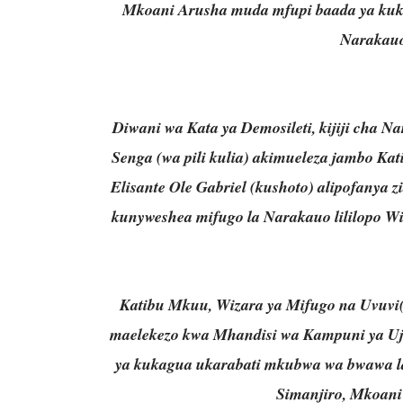
Mkoani Arusha muda mfupi baada ya kuk
Narakauo
Diwani wa Kata ya Demosileti, kijiji cha N
Senga (wa pili kulia) akimueleza jambo Ka
Elisante Ole Gabriel (kushoto) alipofanya 
kunyweshea mifugo la Narakauo lililopo W
Katibu Mkuu, Wizara ya Mifugo na Uvuvi(mi
maelekezo kwa Mhandisi wa Kampuni ya Ujen
ya kukagua ukarabati mkubwa wa bwawa la
Simanjiro, Mkoan