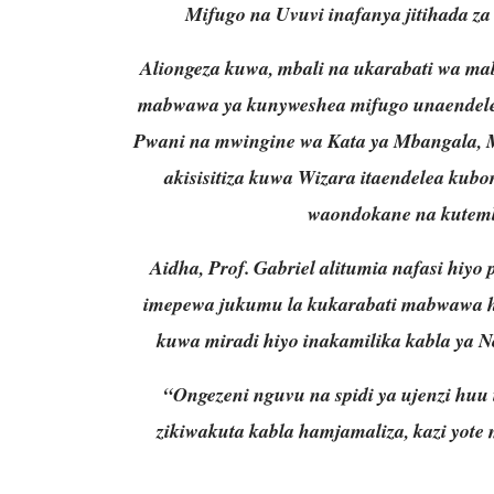
Mifugo na Uvuvi inafanya jitihada za
Aliongeza kuwa, mbali na ukarabati wa ma
mabwawa ya kunyweshea mifugo unaendelea
Pwani na mwingine wa Kata ya Mbangala, M
akisisitiza kuwa Wizara itaendelea kubo
waondokane na kutemb
Aidha, Prof. Gabriel alitumia nafasi hiyo
imepewa jukumu la kukarabati mabwawa 
kuwa miradi hiyo inakamilika kabla ya 
“Ongezeni nguvu na spidi ya ujenzi huu
zikiwakuta kabla hamjamaliza, kazi yote 