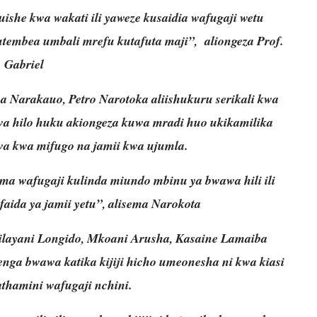
she kwa wakati ili yaweze kusaidia wafugaji wetu
embea umbali mrefu kutafuta maji”, aliongeza Prof.
Gabriel
ha Narakauo, Petro Narotoka aliishukuru serikali kwa
awa hilo huku akiongeza kuwa mradi huo ukikamilika
a kwa mifugo na jamii kwa ujumla.
kama wafugaji kulinda miundo mbinu ya bwawa hili ili
ida ya jamii yetu”, alisema Narokota
Wilayani Longido, Mkoani Arusha, Kasaine Lamaiba
nga bwawa katika kijiji hicho umeonesha ni kwa kiasi
nathamini wafugaji nchini.