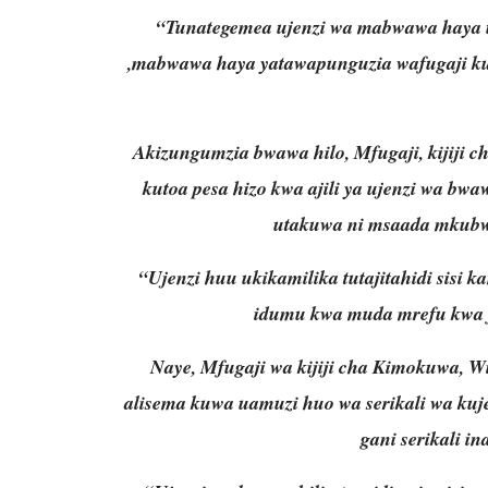
“Tunategemea ujenzi wa mabwawa haya ui
,mabwawa haya yatawapunguzia wafugaji kut
Akizungumzia bwawa hilo, Mfugaji, kijiji c
kutoa pesa hizo kwa ajili ya ujenzi wa bw
utakuwa ni msaada mkubw
“Ujenzi huu ukikamilika tutajitahidi sisi 
idumu kwa muda mrefu kwa fa
Naye, Mfugaji wa kijiji cha Kimokuwa, 
alisema kuwa uamuzi huo wa serikali wa kuje
gani serikali i