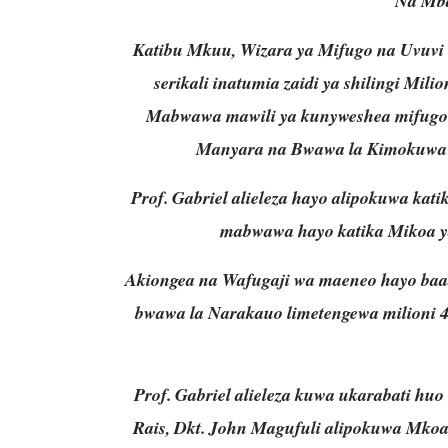
Na Mb
Katibu Mkuu, Wizara ya Mifugo na Uvuvi 
serikali inatumia zaidi ya shilingi Mil
Mabwawa mawili ya kunyweshea mifugo y
Manyara na Bwawa la Kimokuwa l
Prof. Gabriel alieleza hayo alipokuwa kat
mabwawa hayo katika Mikoa y
Akiongea na Wafugaji wa maeneo hayo baada
bwawa la Narakauo limetengewa milioni 
Prof. Gabriel alieleza kuwa ukarabati huo
Rais, Dkt. John Magufuli alipokuwa Mkoa