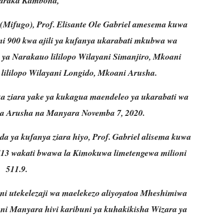
araka Kambona,
(Mifugo), Prof. Elisante Ole Gabriel amesema kuwa
ioni 900 kwa ajili ya kufanya ukarabati mkubwa wa
a Narakauo lililopo Wilayani Simanjiro, Mkoani
ililopo Wilayani Longido, Mkoani Arusha.
ika ziara yake ya kukagua maendeleo ya ukarabati wa
a Arusha na Manyara Novemba 7, 2020.
 ya kufanya ziara hiyo, Prof. Gabriel alisema kuwa
413 wakati bwawa la Kimokuwa limetengewa milioni
511.9.
 ni utekelezaji wa maelekezo aliyoyatoa Mheshimiwa
ni Manyara hivi karibuni ya kuhakikisha Wizara ya