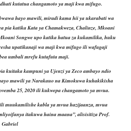
 dhati kutatua changamoto ya maji kwa mifugo.
bwawa hayo mawili, miradi kama hii ya ukarabati wa
 pia katika Kata ya Chamakweza, Chalinze, Mkoani
koani Songwe upo katika hatua za kukamilika, huku
resha upatikanaji wa maji kwa mifugo ili wafugaji
ea umbali mrefu kutafuta maji.
 pia kuitaka kampuni ya Ujenzi ya Zeco ambayo ndio
hayo mawili ya Narakauo na Kimokuwa kuhakikisha
Novemba 25, 2020 ili kukwepa changamoto ya mvua.
 ili muukamilishe kabla ya mvua hazijaanza, mvua
mliyoifanya itakuwa haina maana”, alisisitiza Prof.
Gabriel