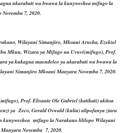
agua ukarabati wa bwawa la kunyweshea mifugo la
 Novemba 7, 2020.
arakauo, Wilayani Simanjiro, Mkoani Arusha, Ezekiel
tibu Mkuu, Wizara ya Mifugo na Uvuvi(mifugo), Prof.
ziara ya kukagua maendeleo ya ukarabati wa bwawa la
ilayani Simanjiro Mkoani Manyara Novemba 7, 2020.
fugo), Prof. Elisante Ole Gabriel (katikati) akitoa
zi ya Zeco, Gerald Oswald (kulia) alipofanya ziara
 kunyweshea mifugo la Narakauo lililopo Wilayani
i Manyara Novemba 7, 2020.