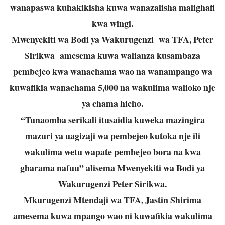
wanapaswa kuhakikisha kuwa wanazalisha malighafi
kwa wingi.
Mwenyekiti wa Bodi ya Wakurugenzi wa TFA, Peter
Sirikwa amesema kuwa walianza kusambaza
pembejeo kwa wanachama wao na wanampango wa
kuwafikia wanachama 5,000 na wakulima walioko nje
ya chama hicho.
“Tunaomba serikali itusaidia kuweka mazingira
mazuri ya uagizaji wa pembejeo kutoka nje ili
wakulima wetu wapate pembejeo bora na kwa
gharama nafuu” alisema Mwenyekiti wa Bodi ya
Wakurugenzi Peter Sirikwa.
Mkurugenzi Mtendaji wa TFA, Jastin Shirima
amesema kuwa mpango wao ni kuwafikia wakulima