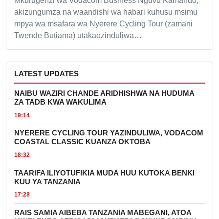
Mkurugenzi wa Vodacom Business Nguvu Kamando,
akizungumza na waandishi wa habari kuhusu msimu
mpya wa msafara wa Nyerere Cycling Tour (zamani
Twende Butiama) utakaozinduliwa…
LATEST UPDATES
NAIBU WAZIRI CHANDE ARIDHISHWA NA HUDUMA
ZA TADB KWA WAKULIMA
19:14
NYERERE CYCLING TOUR YAZINDULIWA, VODACOM
COASTAL CLASSIC KUANZA OKTOBA
18:32
TAARIFA ILIYOTUFIKIA MUDA HUU KUTOKA BENKI
KUU YA TANZANIA
17:28
RAIS SAMIA AIBEBA TANZANIA MABEGANI, ATOA