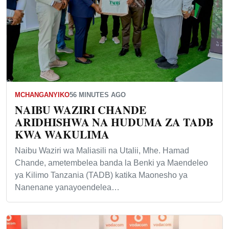
MCHANGANYIKO
56 MINUTES AGO
NAIBU WAZIRI CHANDE
ARIDHISHWA NA HUDUMA ZA TADB
KWA WAKULIMA
Naibu Waziri wa Maliasili na Utalii, Mhe. Hamad
Chande, ametembelea banda la Benki ya Maendeleo
ya Kilimo Tanzania (TADB) katika Maonesho ya
Nanenane yanayoendelea…