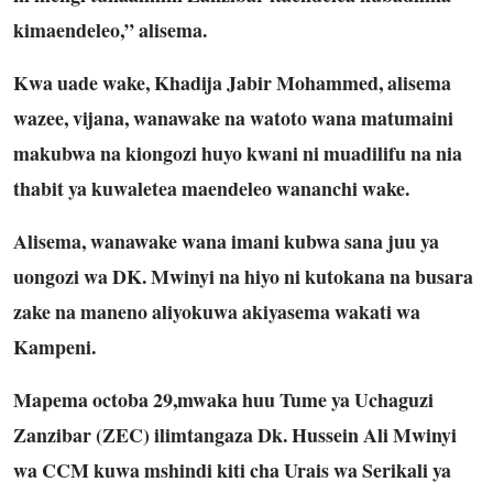
kimaendeleo,” alisema.
Kwa uade wake, Khadija Jabir Mohammed, alisema
wazee, vijana, wanawake na watoto wana matumaini
makubwa na kiongozi huyo kwani ni muadilifu na nia
thabit ya kuwaletea maendeleo wananchi wake.
Alisema, wanawake wana imani kubwa sana juu ya
uongozi wa DK. Mwinyi na hiyo ni kutokana na busara
zake na maneno aliyokuwa akiyasema wakati wa
Kampeni.
Mapema octoba 29,mwaka huu Tume ya Uchaguzi
Zanzibar (ZEC) ilimtangaza Dk. Hussein Ali Mwinyi
wa CCM kuwa mshindi kiti cha Urais wa Serikali ya