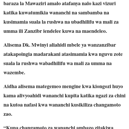
baraza la Mawaziri amalo atafanya nalo kazi vizuri
katika kuwatumikia wananchi na sambamba na
kusimamia suala la rushwa na ubadhilifu wa mali za
umma ili Zanzibr iendelee kuwa na maendeleo.
Alisema Dk. Mwinyi aliahidi mbele ya wanzanzibar
atakapoingia madarakani atasimamia kwa nguvu zote
suala la rushwa wabadhilifu wa mali za umma na
wazembe.
Aidha alisema mategemeo mengine kwa kiongozi huyo
kama alivyoahidi wananchi kupita katika ngazi za chini
na kutoa nafasi kwa wananchi kusikiliza changamoto
zao.
“Kuna changamoto za wananchi ambazo zitakiwa