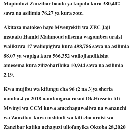
Mapinduzi Zanzibar baada ya kupata kura 380,402
sawa na asilimia 76.27 ya kura zote.
Akitaza matokeo hayo Mwenyekiti wa ZEC Jaji
mstaafu Hamid Mahmoud alisema wagombea uraisi
walikuwa 17 waliopigiwa kura 498,786 sawa na asilimia
88.07 ya wapiga kura 566,352 waliojiandikisha
amesema kura zilizoharibika 10,944 sawa na asilimia
2.19.
Kwa mujibu wa kifungu cha 96 (2 na 3)ya sheria
namba 4 ya 2018 namtangaza rasmi Dk.Hussein Ali
Mwinyi wa CCM kuwa amechaguwaliwa na wananchi
wa Zanzibar kuwa mshindi wa kiti cha uraisi wa
Zanzibar katika uchaguzi uliofanyika Oktoba 28,2020