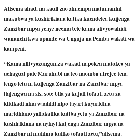
Alisema ahadi na kauli zao zimempa matumanini
makubwa ya kushirikiana katika kuendelea kuijenga
Zanzibar mpya yenye neema tele kama alivyowahidi
wananchi kwa upande wa Unguja na Pemba wakati wa
kampeni.
“Kama nilivyozungumza wakati napokea matokeo ya
uchaguzi pale Maruhubi na leo naomba nirejee tena
lengo letu ni kuijenga Zanzibar na Zanzibar mpya
itajengwa na sisi sote bila ya kujali tofauti zetu za
kiitikadi nina waahidi nipo tayari kuyaridhia
maridhiano yaliokatika katiba yetu ya Zanzibar na
kushirikiana na nyinyi kuijenga Zanzibar mpya na
Zanzibar ni muhimu kuliko tofauti zetu,”alisema.