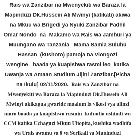
Rais wa Zanzibar na Mwenyekiti wa Baraza la
Mapinduzi Dk.Hussein Ali Mwinyi (katikati) akiwa
na Mkuu wa Brigedi ya Nyuki Zanzibar Fadhil
Omar Nondo na
Makamo wa Rais wa Jamhuri ya
Muungano wa Tanzania Mama Samia Suluhu
Hassan (kushoto) pamoja na Viongozi
wengine
baada ya kuapishwa rasmi leo katika
Uwanja wa Amaan Studium Jijini Zanzibar.[Picha
Rais wa Zanzibar na
na Ikulu] 02/11/2020.
Mwenyekiti wa Baraza la Mapinduzi Dk.Hussein Ali
Mwinyi akikagua gwaride maalum la vikosi vya ulinzi
mara baada ya kuapishwa rasmin kufuatia ushindi wa
CCM katika Uchaguzi Mkuu Uliopita, kushika wadhifa
wa Urais awamu ya 8 ya Serikali ya Mapinduzi