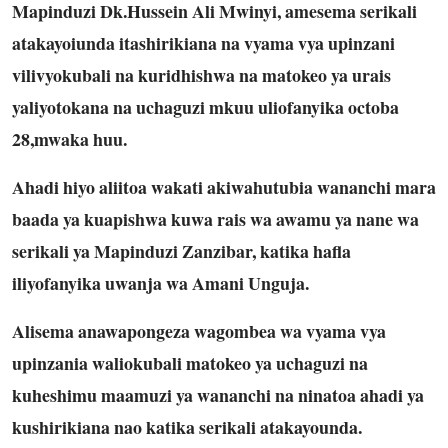
Mapinduzi Dk.Hussein Ali Mwinyi, amesema serikali
atakayoiunda itashirikiana na vyama vya upinzani
vilivyokubali na kuridhishwa na matokeo ya urais
yaliyotokana na uchaguzi mkuu uliofanyika octoba
28,mwaka huu.
Ahadi hiyo aliitoa wakati akiwahutubia wananchi mara
baada ya kuapishwa kuwa rais wa awamu ya nane wa
serikali ya Mapinduzi Zanzibar, katika hafla
iliyofanyika uwanja wa Amani Unguja.
Alisema anawapongeza wagombea wa vyama vya
upinzania waliokubali matokeo ya uchaguzi na
kuheshimu maamuzi ya wananchi na ninatoa ahadi ya
kushirikiana nao katika serikali atakayounda.