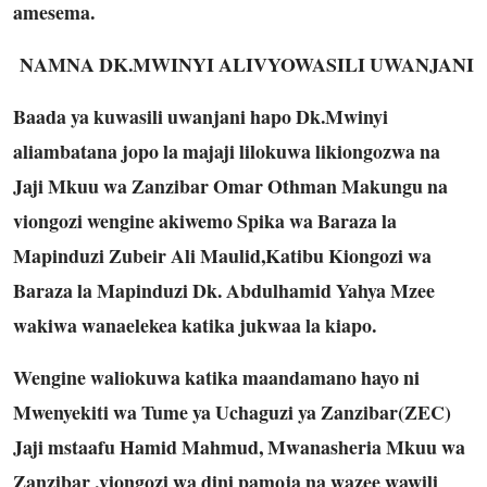
amesema.
NAMNA DK.MWINYI ALIVYOWASILI UWANJANI
Baada ya kuwasili uwanjani hapo Dk.Mwinyi
aliambatana jopo la majaji lilokuwa likiongozwa na
Jaji Mkuu wa Zanzibar Omar Othman Makungu na
viongozi wengine akiwemo Spika wa Baraza la
Mapinduzi Zubeir Ali Maulid,Katibu Kiongozi wa
Baraza la Mapinduzi Dk. Abdulhamid Yahya Mzee
wakiwa wanaelekea katika jukwaa la kiapo.
Wengine waliokuwa katika maandamano hayo ni
Mwenyekiti wa Tume ya Uchaguzi ya Zanzibar(ZEC)
Jaji mstaafu Hamid Mahmud, Mwanasheria Mkuu wa
Zanzibar ,viongozi wa dini pamoja na wazee wawili