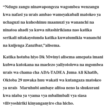
“Ndugu zangu ninawapongeza wagombea wenzangu
kwa nafasi ya urais ambao wameyakubali matokeo ya
uchaguzi na kuheshimu maamuzi ya wananchi na
ninatoa ahadi ya kuwa nitashirikiana nao katika
serikali nitakayoiunda katika kuwatumikia wananchi
na kuijenga Zanzibar,”alisema.
Katika hotuba hiyo Dk Mwinyi alisema amepata imani
kubwa kutokana na maelezo yaliyotolewa na mgombea
urais wa chama cha ADA-TADEA Juma Ali Khatib,
Oktoba 29 mwaka huu wakati wa kutangaza matokeo
ya urais Maruhubi ambaye alitoa neno la shukurani
kwa niaba ya vyama vya mbalimbali vya siasa
vilivyoshiriki kinyanganyiro cha hicho.