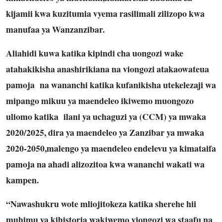
kijamii kwa kuzitumia vyema rasilimali zilizopo kwa
manufaa ya Wanzanzibar.
Aliahidi kuwa katika kipindi cha uongozi wake
atahakikisha anashirikiana na viongozi atakaowateua
pamoja na wananchi katika kufanikisha utekelezaji wa
mipango mikuu ya maendeleo ikiwemo muongozo
uliomo katika ilani ya uchaguzi ya (CCM) ya mwaka
2020/2025, dira ya maendeleo ya Zanzibar ya mwaka
2020-2050,malengo ya maendeleo endelevu ya kimataifa
pamoja na ahadi alizozitoa kwa wananchi wakati wa
kampen.
“Nawashukru wote mliojitokeza katika sherehe hii
muhimu ya kihistoria wakiwemo viongozi wa staafu na