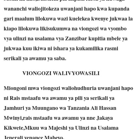
wananchi waliojitokeza uwanjani hapo kwa kupanda
gari maalum lilokuwa wazi kuelekea kwenye jukwaa la
kiapo lilokuwa likisukumwa na viongozi wa vyombo
vya ulinzi na usalama vya Zanzibar kupitia mbele ya
jukwaa kuu ikiwa ni ishara ya kukamilika rasmi
serikali ya awamu ya saba.
VIONGOZI WALIVYOWASILI
Miongoni mwa viongozi waliohudhuria uwanjani hapo
ni Rais mstaafu wa awamu ya pili ya serikali ya
Jamhuri ya Muungano wa Tanzania Ali Hassan
Mwinyi,rais mstaafu wa awamu ya nne Jakaya
Kikwete,Mkuu wa Majeshi ya Ulinzi na Usalama
Jenerali venance Mabeyo.