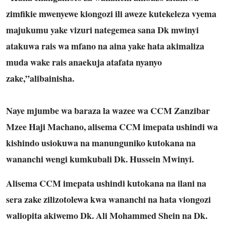
zimfikie mwenyewe kiongozi ili aweze kutekeleza vyema
majukumu yake vizuri nategemea sana Dk mwinyi
atakuwa rais wa mfano na aina yake hata akimaliza
muda wake rais anaekuja atafata nyanyo
zake,”alibainisha.
Naye mjumbe wa baraza la wazee wa CCM Zanzibar
Mzee Haji Machano, alisema CCM imepata ushindi wa
kishindo usiokuwa na manunguniko kutokana na
wananchi wengi kumkubali Dk. Hussein Mwinyi.
Alisema CCM imepata ushindi kutokana na ilani na
sera zake zilizotolewa kwa wananchi na hata viongozi
waliopita akiwemo Dk. Ali Mohammed Shein na Dk.