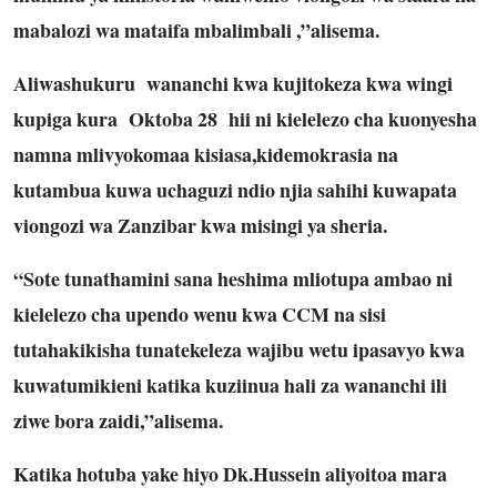
mabalozi wa mataifa mbalimbali ,”alisema.
Aliwashukuru wananchi kwa kujitokeza kwa wingi
kupiga kura Oktoba 28 hii ni kielelezo cha kuonyesha
namna mlivyokomaa kisiasa,kidemokrasia na
kutambua kuwa uchaguzi ndio njia sahihi kuwapata
viongozi wa Zanzibar kwa misingi ya sheria.
“Sote tunathamini sana heshima mliotupa ambao ni
kielelezo cha upendo wenu kwa CCM na sisi
tutahakikisha tunatekeleza wajibu wetu ipasavyo kwa
kuwatumikieni katika kuziinua hali za wananchi ili
ziwe bora zaidi,”alisema.
Katika hotuba yake hiyo Dk.Hussein aliyoitoa mara