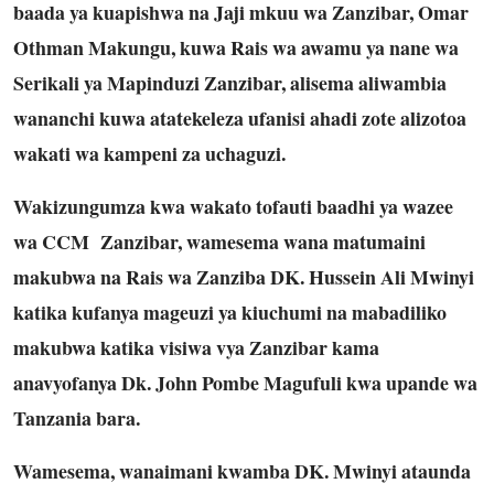
baada ya kuapishwa na Jaji mkuu wa Zanzibar, Omar
Othman Makungu, kuwa Rais wa awamu ya nane wa
Serikali ya Mapinduzi Zanzibar, alisema aliwambia
wananchi kuwa atatekeleza ufanisi ahadi zote alizotoa
wakati wa kampeni za uchaguzi.
Wakizungumza kwa wakato tofauti baadhi ya wazee
wa CCM Zanzibar, wamesema wana matumaini
makubwa na Rais wa Zanziba DK. Hussein Ali Mwinyi
katika kufanya mageuzi ya kiuchumi na mabadiliko
makubwa katika visiwa vya Zanzibar kama
anavyofanya Dk. John Pombe Magufuli kwa upande wa
Tanzania bara.
Wamesema, wanaimani kwamba DK. Mwinyi ataunda