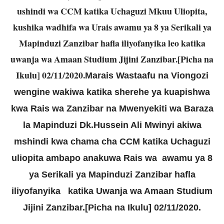
ushindi wa CCM katika Uchaguzi Mkuu Uliopita,
kushika wadhifa wa Urais awamu ya 8 ya Serikali ya
Mapinduzi Zanzibar hafla iliyofanyika leo katika
uwanja wa Amaan Studium Jijini Zanzibar.[Picha na
Ikulu] 02/11/2020.
Marais Wastaafu na Viongozi
wengine wakiwa katika sherehe ya kuapishwa
kwa
Rais wa Zanzibar na Mwenyekiti wa Baraza
la Mapinduzi Dk.Hussein Ali Mwinyi akiwa
mshindi kwa chama cha CCM katika Uchaguzi
uliopita ambapo anakuwa Rais wa awamu ya 8
ya Serikali ya Mapinduzi Zanzibar hafla
iliyofanyika katika Uwanja wa Amaan Studium
Jijini Zanzibar.[Picha na Ikulu] 02/11/2020.