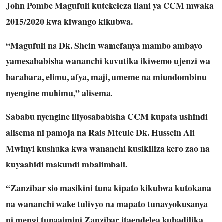
John Pombe Magufuli kutekeleza ilani ya CCM mwaka
2015/2020 kwa kiwango kikubwa.
“Magufuli na Dk. Shein wamefanya mambo ambayo
yamesababisha wananchi kuvutika ikiwemo ujenzi wa
barabara, elimu, afya, maji, umeme na miundombinu
nyengine muhimu,” alisema.
Sababu nyengine iliyosababisha CCM kupata ushindi
alisema ni pamoja na Rais Mteule Dk. Hussein Ali
Mwinyi kushuka kwa wananchi kusikiliza kero zao na
kuyaahidi makundi mbalimbali.
“Zanzibar sio masikini tuna kipato kikubwa kutokana
na wananchi wake tulivyo na mapato tunavyokusanya
ni mengi tunaaimini Zanzibar itaendelea kubadilika