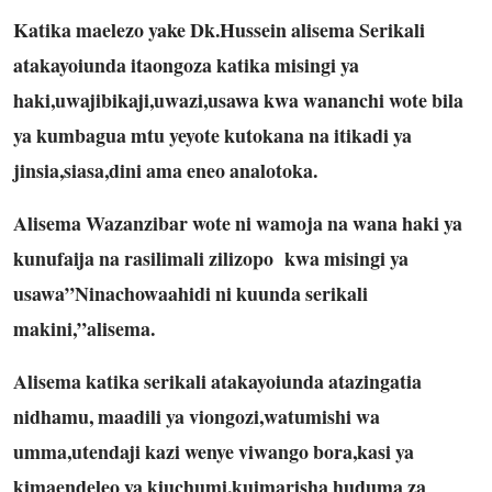
Katika maelezo yake Dk.Hussein alisema Serikali
atakayoiunda itaongoza katika misingi ya
haki,uwajibikaji,uwazi,usawa kwa wananchi wote bila
ya kumbagua mtu yeyote kutokana na itikadi ya
jinsia,siasa,dini ama eneo analotoka.
Alisema Wazanzibar wote ni wamoja na wana haki ya
kunufaija na rasilimali zilizopo kwa misingi ya
usawa”Ninachowaahidi ni kuunda serikali
makini,”alisema.
Alisema katika serikali atakayoiunda atazingatia
nidhamu, maadili ya viongozi,watumishi wa
umma,utendaji kazi wenye viwango bora,kasi ya
kimaendeleo ya kiuchumi,kuimarisha huduma za