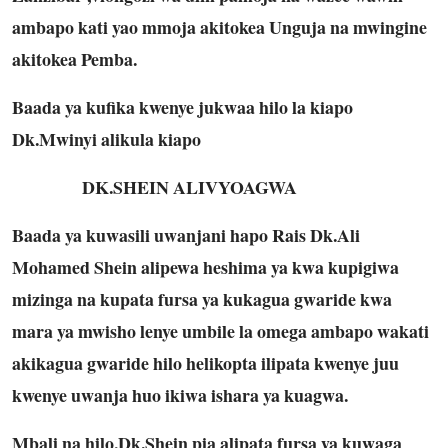
ambapo kati yao mmoja akitokea Unguja na mwingine
akitokea Pemba.
Baada ya kufika kwenye jukwaa hilo la kiapo
Dk.Mwinyi alikula kiapo
DK.SHEIN ALIVYOAGWA
Baada ya kuwasili uwanjani hapo Rais Dk.Ali
Mohamed Shein alipewa heshima ya kwa kupigiwa
mizinga na kupata fursa ya kukagua gwaride kwa
mara ya mwisho lenye umbile la omega ambapo wakati
akikagua gwaride hilo helikopta ilipata kwenye juu
kwenye uwanja huo ikiwa ishara ya kuagwa.
Mbali na hilo,Dk.Shein pia alipata fursa ya kuwaga