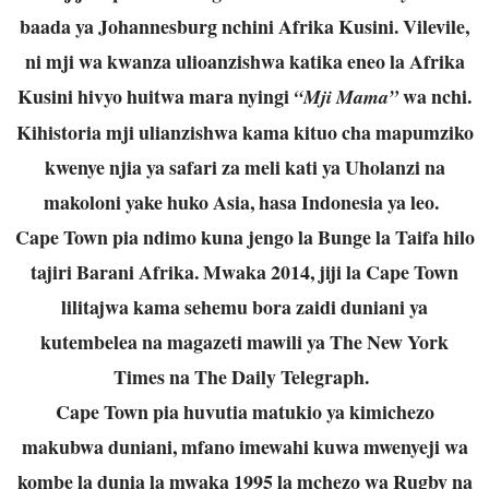
baada ya Johannesburg nchini Afrika Kusini. Vilevile,
ni mji wa kwanza ulioanzishwa katika eneo la Afrika
Kusini hivyo huitwa mara nyingi
wa nchi.
“Mji Mama”
Kihistoria mji ulianzishwa kama kituo cha mapumziko
kwenye njia ya safari za meli kati ya Uholanzi na
makoloni yake huko Asia, hasa Indonesia ya leo.
Cape Town pia ndimo kuna jengo la Bunge la Taifa hilo
tajiri Barani Afrika. Mwaka 2014, jiji la Cape Town
lilitajwa kama sehemu bora zaidi duniani ya
kutembelea na magazeti mawili ya The New York
Times na The Daily Telegraph.
Cape Town pia huvutia matukio ya kimichezo
makubwa duniani, mfano imewahi kuwa mwenyeji wa
kombe la dunia la mwaka 1995 la mchezo wa Rugby na