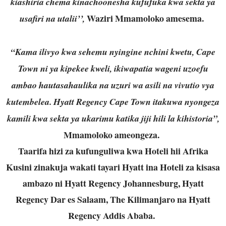
kiashiria chema kinachoonesha kufufuka kwa sekta ya
Waziri Mmamoloko amesema.
usafiri na utalii’’,
“Kama ilivyo kwa sehemu nyingine nchini kwetu, Cape
Town ni ya kipekee kweli, ikiwapatia wageni uzoefu
ambao hautasahaulika na uzuri wa asili na vivutio vya
kutembelea. Hyatt Regency Cape Town itakuwa nyongeza
kamili kwa sekta ya ukarimu katika jiji hili la kihistoria”,
Mmamoloko ameongeza.
Taarifa hizi za kufunguliwa kwa Hoteli hii Afrika
Kusini zinakuja wakati tayari Hyatt ina Hoteli za kisasa
ambazo ni Hyatt Regency Johannesburg, Hyatt
Regency Dar es Salaam, The Kilimanjaro na Hyatt
Regency Addis Ababa.