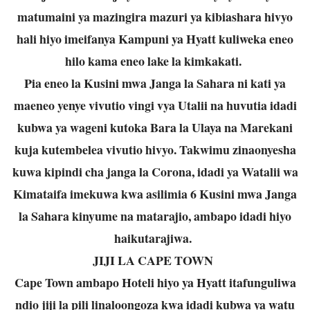
matumaini ya mazingira mazuri ya kibiashara hivyo
hali hiyo imeifanya Kampuni ya Hyatt kuliweka eneo
hilo kama eneo lake la kimkakati.
Pia eneo la Kusini mwa Janga la Sahara ni kati ya
maeneo yenye vivutio vingi vya Utalii na huvutia idadi
kubwa ya wageni kutoka Bara la Ulaya na Marekani
kuja kutembelea vivutio hivyo. Takwimu zinaonyesha
kuwa kipindi cha janga la Corona, idadi ya Watalii wa
Kimataifa imekuwa kwa asilimia 6 Kusini mwa Janga
la Sahara kinyume na matarajio, ambapo idadi hiyo
haikutarajiwa.
JIJI LA CAPE TOWN
Cape Town ambapo Hoteli hiyo ya Hyatt itafunguliwa
ndio jiji la pili linaloongoza kwa idadi kubwa ya watu