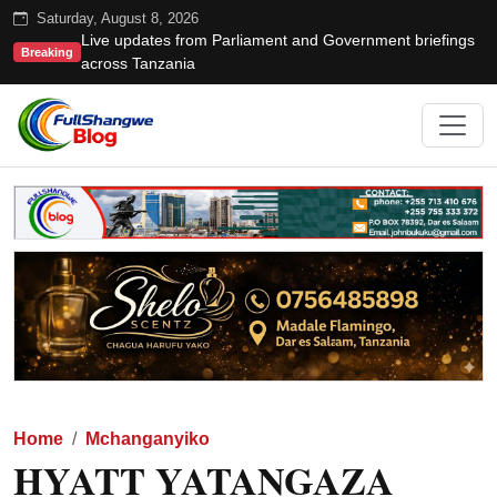
Saturday, August 8, 2026
Live updates from Parliament and Government briefings
Breaking
across Tanzania
Home
Mchanganyiko
HYATT YATANGAZA