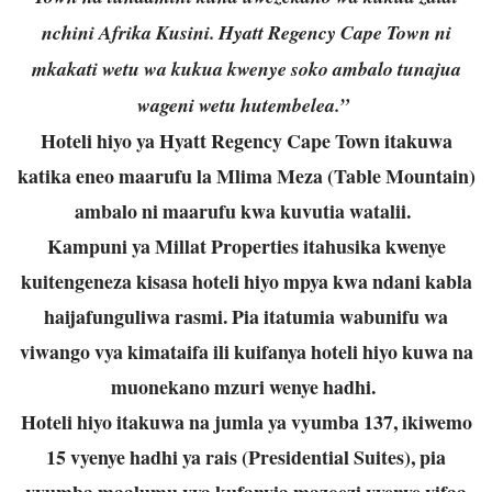
nchini Afrika Kusini. Hyatt Regency Cape Town ni
mkakati wetu wa kukua kwenye soko ambalo tunajua
wageni wetu hutembelea.”
Hoteli hiyo ya Hyatt Regency Cape Town itakuwa
katika eneo maarufu la Mlima Meza (Table Mountain)
ambalo ni maarufu kwa kuvutia watalii.
Kampuni ya Millat Properties itahusika kwenye
kuitengeneza kisasa hoteli hiyo mpya kwa ndani kabla
haijafunguliwa rasmi. Pia itatumia wabunifu wa
viwango vya kimataifa ili kuifanya hoteli hiyo kuwa na
muonekano mzuri wenye hadhi.
Hoteli hiyo itakuwa na jumla ya vyumba 137, ikiwemo
15 vyenye hadhi ya rais (Presidential Suites), pia
vyumba maalumu vya kufanyia mazoezi vyenye vifaa