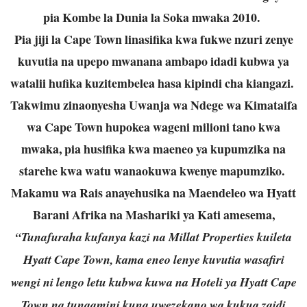
pia Kombe la Dunia la Soka mwaka 2010.
Pia jiji la Cape Town linasifika kwa fukwe nzuri zenye
kuvutia na upepo mwanana ambapo idadi kubwa ya
watalii hufika kuzitembelea hasa kipindi cha kiangazi.
Takwimu zinaonyesha Uwanja wa Ndege wa Kimataifa
wa Cape Town hupokea wageni milioni tano kwa
mwaka, pia husifika kwa maeneo ya kupumzika na
starehe kwa watu wanaokuwa kwenye mapumziko.
Makamu wa Rais anayehusika na Maendeleo wa Hyatt
Barani Afrika na Mashariki ya Kati amesema,
“Tunafuraha kufanya kazi na Millat Properties kuileta
Hyatt Cape Town, kama eneo lenye kuvutia wasafiri
wengi ni lengo letu kubwa kuwa na Hoteli ya Hyatt Cape
Town na tunaamini kuna uwezekano wa kukua zaidi