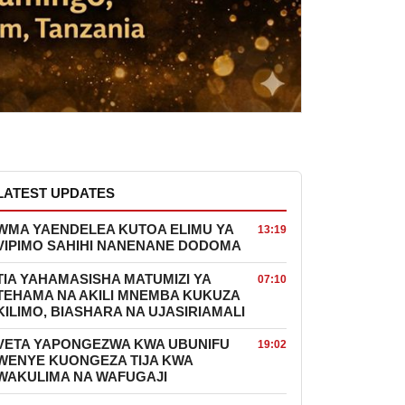
LATEST UPDATES
WMA YAENDELEA KUTOA ELIMU YA
13:19
VIPIMO SAHIHI NANENANE DODOMA
TIA YAHAMASISHA MATUMIZI YA
07:10
TEHAMA NA AKILI MNEMBA KUKUZA
KILIMO, BIASHARA NA UJASIRIAMALI
VETA YAPONGEZWA KWA UBUNIFU
19:02
WENYE KUONGEZA TIJA KWA
WAKULIMA NA WAFUGAJI