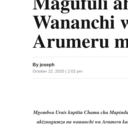
Magufuli a
Wananchi w
Arumeru m
By
joseph
October 22, 2020 | 2:02 pm
Mgombea Urais kupitia Chama cha Mapindu
akizungumza na wananchi wa Arumeru kat