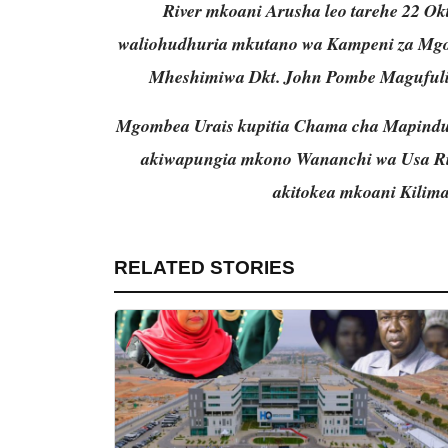
River mkoani Arusha leo tarehe 22 Ok
waliohudhuria mkutano wa Kampeni za Mg
Mheshimiwa Dkt. John Pombe Magufuli 
Mgombea Urais kupitia Chama cha Mapindu
akiwapungia mkono Wananchi wa Usa Riv
akitokea mkoani Kilima
RELATED STORIES