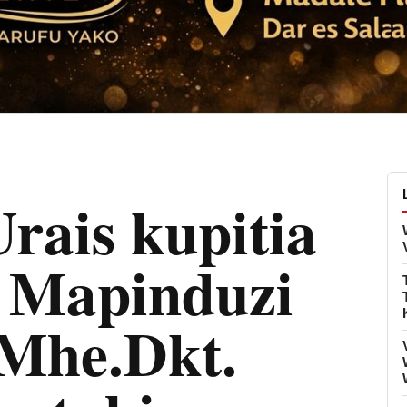
ais kupitia
 Mapinduzi
Mhe.Dkt.