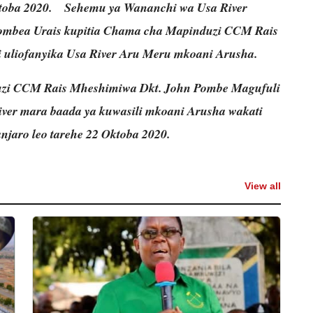
toba 2020.
Sehemu ya Wananchi wa Usa River
ombea Urais kupitia Chama cha Mapinduzi CCM Rais
uliofanyika Usa River Aru Meru mkoani Arusha.
zi CCM Rais Mheshimiwa Dkt. John Pombe Magufuli
er mara baada ya kuwasili mkoani Arusha wakati
njaro leo tarehe 22 Oktoba 2020.
View all