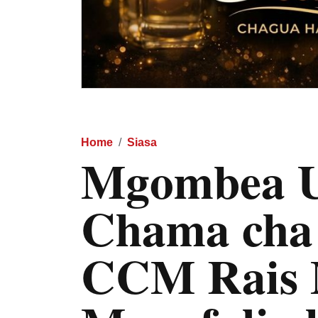
Home
Siasa
Mgombea Ur
Chama cha
CCM Rais 