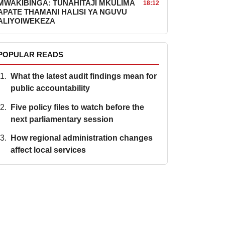
MWAKIBINGA: TUNAHITAJI MKULIMA
18:12
APATE THAMANI HALISI YA NGUVU
ALIYOIWEKEZA
POPULAR READS
What the latest audit findings mean for
public accountability
Five policy files to watch before the
next parliamentary session
How regional administration changes
affect local services