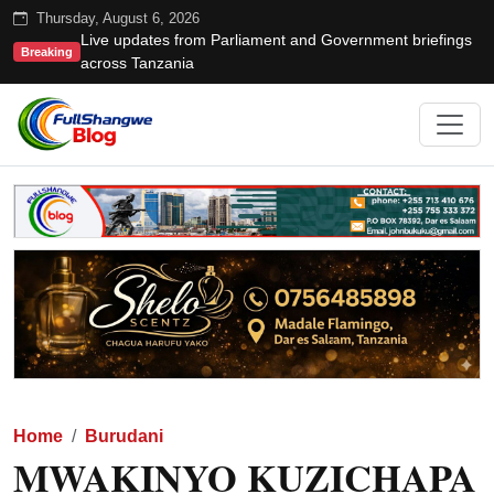
Thursday, August 6, 2026
Live updates from Parliament and Government briefings
Breaking
across Tanzania
Home
Burudani
MWAKINYO KUZICHAPA