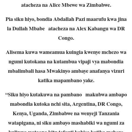
atacheza na Alice Mbewe wa Zimbabwe.
Pia siku hiyo, bondia Abdallah Pazi maarufu kwa jina
la Dullah Mbabe atacheza na Alex Kabangu wa DR
Congo.
Alisema kuwa wameamua kuingia kwenye mchezo wa
ngumi kutokana na kutambua vipaji vya mabondia
mbalimbali hasa Mwakinyo ambaye anafanya vizuri
katika mapambano yake.
“Siku hiyo kutakuwa na pambano makubwa ambapo
mabondia kutoka nchi sita, Argentina, DR Congo,
Kenya, Uganda, Zimbabwe na wenyeji Tanzania
watapigana, ni siku ambayo mashabiki wa ngumi za
kulipwa wataona kitu tofauti kabisa katika mchezo