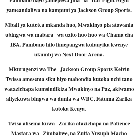
yameandaliwa na kampuni ya Jackson Group Sports.
Mbali ya kutetea mkanda huo, Mwakinyo pia atawania
ubingwa wa mabara wa uzito huo huo wa Chama cha
IBA. Pambano hilo limepangwa kufanyika kwenye
ukumbj wa Next Door Arena.
Mkurugenzi wa The Jackson Group Sports Kelvin
Twissa amesema siku hiyo mabondia kutoka nchi tano
watazichapa kumsindikiza Mwakinyo na Paz, akiwamo
aliyekuwa bingwa wa dunia wa WBC, Fatuma Zarika
kutoka Kenya.
Twisa alisema kuwa Zarika atazichapa na Patience
Mastara wa Zimbabwe, na Zulfa Yusuph Macho