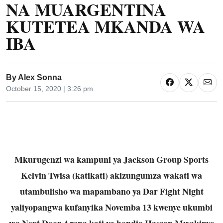
NA MUARGENTINA
KUTETEA MKANDA WA
IBA
By
Alex Sonna
October 15, 2020 | 3:26 pm
Mkurugenzi wa kampuni ya Jackson Group Sports
Kelvin Twisa (katikati) akizungumza wakati wa
utambulisho wa mapambano ya Dar Fight Night
yaliyopangwa kufanyika Novemba 13 kwenye ukumbi
wa Next Door Arena kati ya bondia Hassan Mwakinyo