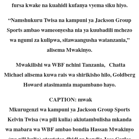
fursa kwake na kuahidi kufanya vyema siku hiyo.
“Namshukuru Twisa na kampuni ya Jackson Group
Sports ambao wameonyesha nia ya kuubadili mchezo
wa ngumi za kulipwa, sitawaangusha watanzania,”
alisema Mwakinyo.
Mwakilishi wa WBF nchini Tanzania, Chatta
Michael alisema kuwa rais wa shirikisho hilo, Goldberg
Howard atasimamia mapambano hayo.
CAPTION: mwak
Mkurugenzi wa kampuni ya Jackson Group Sports
Kelvin Twisa (wa pili kulia) akiutambulisha mkanda
wa mabara wa WBF ambao bondia Hassan Mwakinyo
(wa pili kulia) atautetea dhidi ya bondia Jose Carlos